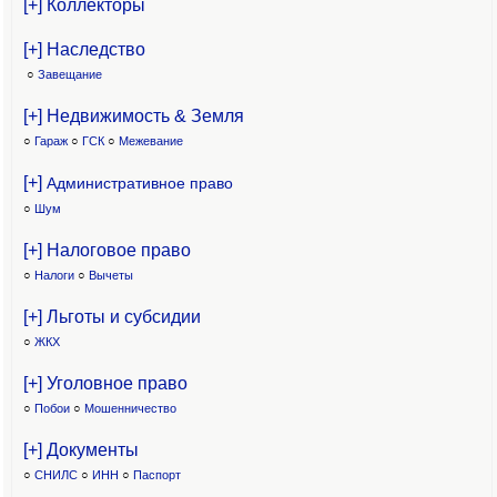
[+] Коллекторы
[+] Наследство
○
Завещание
[+] Недвижимость & Земля
○
Гараж
○
ГСК
○
Межевание
[+]
Административное право
○
Шум
[+] Налоговое право
○
Налоги
○
Вычеты
[+] Льготы и субсидии
○
ЖКХ
[+] Уголовное право
○
Побои
○
Мошенничество
[+] Документы
○
СНИЛС
○
ИНН
○
Паспорт