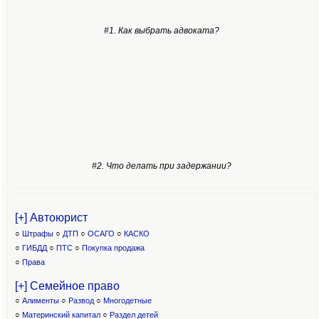
#1. Как выбрать адвоката?
#2. Что делать при задержании?
[+] Автоюрист
○
Штрафы
○
ДТП
○
ОСАГО
○
КАСКО
○
ГИБДД
○
ПТС
○
Покупка продажа
○
Права
[+] Семейное право
○
Алименты
○
Развод
○
Многодетные
○
Материнский капитал
○
Раздел детей