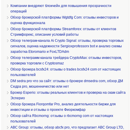
Компании внедряют блокчейн для повышения прозрачности
операций
Обзор брокерской платформы Wgtdfg Com: отзывы инвесторов и
оценка функционала
Обзор брокерской платформы Streamforex: отзывы от клиентов
Стримфорекс, описание условий работы
Обзор телеграм-канала Ai Crypto Signal: отзывы, проверка торговых
сигналов, оценка надежности Sergioxprofessorx bot и анализ схемы
заработка Etoromario и FoxLTDAdm
Обзор телеграмм канала трейдера CryptoMax: отзывы инвесторов,
проверка торговли с Cryptosmaz
Обзор брокера bcsfx24: отзывы о trades bcsfx24 com от настоящих
пользователей
DM sedra pro что за сайт: отзывы о брокере dmsedra com, обзор ДМ
Седра pro, мошенничество или нет
Брокер Esperio: отзывы реальных клиентов и проверка на скам сайта
Эсперио
Обзор брокера Fiorqomfar Pro, анализ деятельности биржи для
инвестиции и отзывы о проекте Фиоркомфар
Обзор сайта Rbcmorng: отзывы о rbcmorng com от настоящих
пользователей
ABC Group: отзывы, обзор abcfx pro, что предлагает ABC Group LTD,