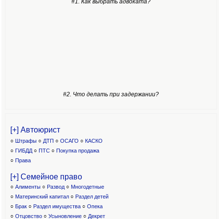
#1. Как выбрать адвоката?
#2. Что делать при задержании?
[+] Автоюрист
○
Штрафы
○
ДТП
○
ОСАГО
○
КАСКО
○
ГИБДД
○
ПТС
○
Покупка продажа
○
Права
[+] Семейное право
○
Алименты
○
Развод
○
Многодетные
○
Материнский капитал
○
Раздел детей
○
Брак
○
Раздел имущества
○
Опека
○
Отцовство
○
Усыновление
○
Декрет