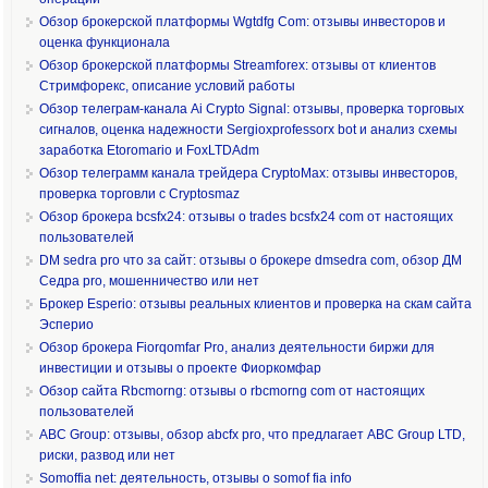
Обзор брокерской платформы Wgtdfg Com: отзывы инвесторов и
оценка функционала
Обзор брокерской платформы Streamforex: отзывы от клиентов
Стримфорекс, описание условий работы
Обзор телеграм-канала Ai Crypto Signal: отзывы, проверка торговых
сигналов, оценка надежности Sergioxprofessorx bot и анализ схемы
заработка Etoromario и FoxLTDAdm
Обзор телеграмм канала трейдера CryptoMax: отзывы инвесторов,
проверка торговли с Cryptosmaz
Обзор брокера bcsfx24: отзывы о trades bcsfx24 com от настоящих
пользователей
DM sedra pro что за сайт: отзывы о брокере dmsedra com, обзор ДМ
Седра pro, мошенничество или нет
Брокер Esperio: отзывы реальных клиентов и проверка на скам сайта
Эсперио
Обзор брокера Fiorqomfar Pro, анализ деятельности биржи для
инвестиции и отзывы о проекте Фиоркомфар
Обзор сайта Rbcmorng: отзывы о rbcmorng com от настоящих
пользователей
ABC Group: отзывы, обзор abcfx pro, что предлагает ABC Group LTD,
риски, развод или нет
Somoffia net: деятельность, отзывы о somof fia info