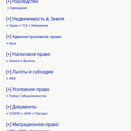
[+] Наследство
○
Завещание
[+] Недвижимость & Земля
○
Гараж
○
ГСК
○
Межевание
[+]
Административное право
○
Шум
[+] Налоговое право
○
Налоги
○
Вычеты
[+] Льготы и субсидии
○
ЖКХ
[+] Уголовное право
○
Побои
○
Мошенничество
[+] Документы
○
СНИЛС
○
ИНН
○
Паспорт
[+] Миграционное право