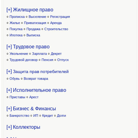
[+] Жилищное право
○
Прописка
○
Выселение
○
Регистрация
○
Жилье
○
Приватизация
○
Аренда
○
Покупка
○
Продажа
○
Строительство
○
Ипотека
○
Выписка
[+] Трудовое право
○
Увольнение
○
Зарплата
○
Декрет
○
Трудовой договор
○
Пенсия
○
Отпуск
[+]
Защита прав потребителей
○
Обувь
○
Возврат товара
[+] Исполнительное право
○
Приставы
○
Арест
[+] Бизнес & Финансы
○
Банкротство
○
ИП
○
Кредит
○
Долги
[+] Коллекторы