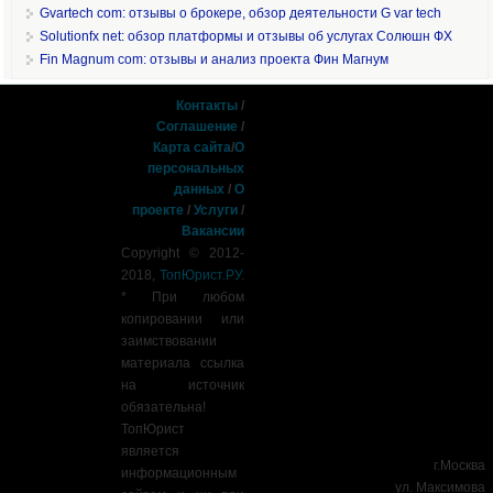
Gvartech com: отзывы о брокере, обзор деятельности G var tech
Solutionfx net: обзор платформы и отзывы об услугах Солюшн ФХ
Fin Magnum com: отзывы и анализ проекта Фин Магнум
Контакты
/
Соглашение
/
Карта сайта
/
О
персональных
данных
/
О
проекте
/
Услуги
/
Вакансии
Copyright © 2012-
2018,
ТопЮрист.РУ
.
* При любом
копировании или
заимствовании
материала ссылка
на источник
обязательна!
ТопЮрист
является
г.Москва
информационным
ул. Максимова