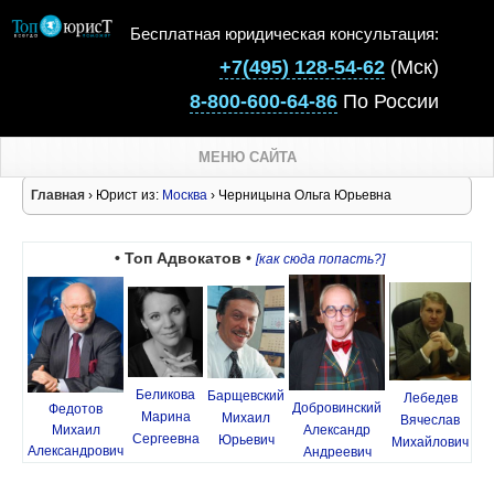
Бесплатная юридическая консультация:
+7(495) 128-54-62
(Мск)
8-800-600-64-86
По России
МЕНЮ САЙТА
Главная
› Юрист из:
Москва
› Черницына Ольга Юрьевна
• Топ Адвокатов •
[как сюда попасть?]
Беликова
Барщевский
Лебедев
Добровинский
Федотов
Марина
Михаил
Вячеслав
Михаил
Александр
Сергеевна
Юрьевич
Михайлович
Александрович
Андреевич