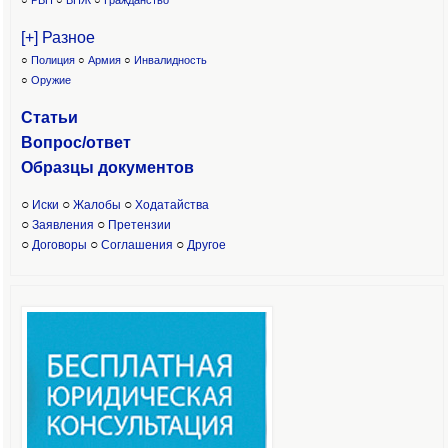
○
РВП
○
ВНЖ
○
Гражданство
[+] Разное
○
Полиция
○
Армия
○
Инвалидность
○
Оружие
Статьи
Вопрос/ответ
Образцы доку
ментов
○
○
○
Иски
Жалобы
Ходатайства
○
○
Заявления
Претензии
○
○
○
Договоры
Соглашения
Другое