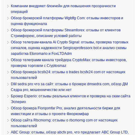
Компании внедряют блокчейн для повышения прозрачности
операций
Обзор брокерской платформы Wgtdfg Com: отзывы инвесторов и
оценка функционала
Обзор брокерской платформы Streamforex: отзывы от клиентов
Стримфорекс, описание условий работы
Обзор телеграм-канала Ai Crypto Signal: отзывы, проверка торговых
сигналов, оценка надежности Sergioxprofessorx bot и анализ схемы
заработка Etoromario и FoxLTDAdm
Обзор телеграмм канала трейдера CryptoMax: отзывы инвесторов,
проверка торговли с Cryptosmaz
Обзор брокера bcsfx24: отзывы о trades bcsfx24 com от настоящих
пользователей
DM sedra pro что за сайт: отзывы о брокере dmsedra com, обзор ДМ
Седра pro, мошенничество или нет
Брокер Esperio: отзывы реальных клиентов и проверка на скам сайта
Эсперио
Обзор брокера Fiorqomfar Pro, анализ деятельности биржи для
инвестиции и отзывы о проекте Фиоркомфар
Обзор сайта Rbcmorng: отзывы о rbcmorng com от настоящих
пользователей
ABC Group: отзывы, обзор abcfx pro, что предлагает ABC Group LTD,