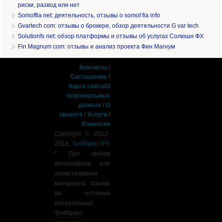
риски, развод или нет
Somoffia net: деятельность, отзывы о somof fia info
Gvartech com: отзывы о брокере, обзор деятельности G var tech
Solutionfx net: обзор платформы и отзывы об услугах Солюшн ФХ
Fin Magnum com: отзывы и анализ проекта Фин Магнум
Контакты
/
Соглашение
/
Карта сайта
/
О
персональных
данных
/
О
проекте
/
Услуги
/
Вакансии
Copyright © 2012-
2018,
ТопЮрист.РУ
.
* При любом
копировании или
заимствовании
материала ссылка
на источник
обязательна!
ТопЮрист