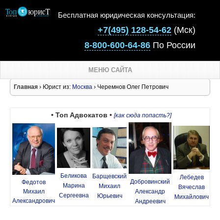
Бесплатная юридическая консультация:
+7(495) 128-54-62
(Мск)
8-800-600-64-86
По России
МЕНЮ САЙТА
Главная
› Юрист из:
Москва
› Черемнов Олег Петрович
• Топ Адвокатов •
[как сюда попасть?]
Беликова
Барщевский
Лебедев
Добровинский
Федотов
Марина
Михаил
Вячеслав
Михаил
Александр
Сергеевна
Юрьевич
Михайлович
Александрович
Андреевич