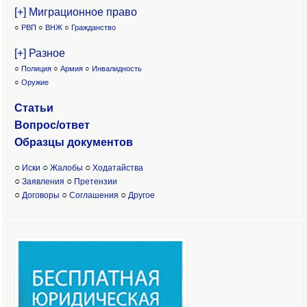
[+] Миграционное право
○
РВП
○
ВНЖ
○
Гражданство
[+] Разное
○
Полиция
○
Армия
○
Инвалидность
○
Оружие
Статьи
Вопрос/ответ
Образцы доку
ментов
○
○
○
Иски
Жалобы
Ходатайства
○
○
Заявления
Претензии
○
○
○
Договоры
Соглашения
Другое