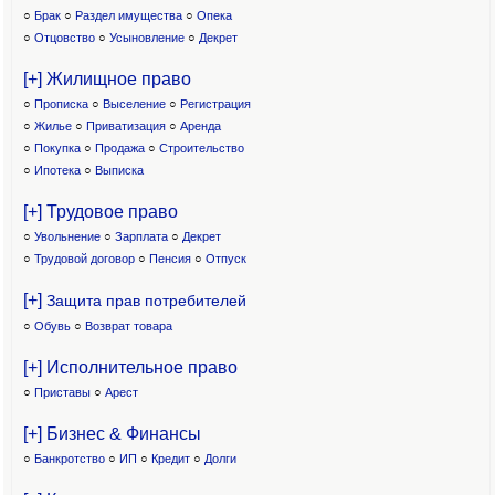
○
Брак
○
Раздел имущества
○
Опека
○
Отцовство
○
Усыновление
○
Декрет
[+] Жилищное право
○
Прописка
○
Выселение
○
Регистрация
○
Жилье
○
Приватизация
○
Аренда
○
Покупка
○
Продажа
○
Строительство
○
Ипотека
○
Выписка
[+] Трудовое право
○
Увольнение
○
Зарплата
○
Декрет
○
Трудовой договор
○
Пенсия
○
Отпуск
[+]
Защита прав потребителей
○
Обувь
○
Возврат товара
[+] Исполнительное право
○
Приставы
○
Арест
[+] Бизнес & Финансы
○
Банкротство
○
ИП
○
Кредит
○
Долги