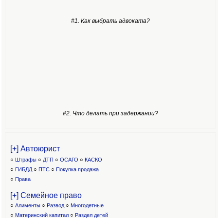
#1. Как выбрать адвоката?
#2. Что делать при задержании?
[+] Автоюрист
○
Штрафы
○
ДТП
○
ОСАГО
○
КАСКО
○
ГИБДД
○
ПТС
○
Покупка продажа
○
Права
[+] Семейное право
○
Алименты
○
Развод
○
Многодетные
○
Материнский капитал
○
Раздел детей