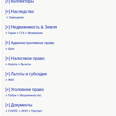
[+] Коллекторы
[+] Наследство
○
Завещание
[+] Недвижимость & Земля
○
Гараж
○
ГСК
○
Межевание
[+]
Административное право
○
Шум
[+] Налоговое право
○
Налоги
○
Вычеты
[+] Льготы и субсидии
○
ЖКХ
[+] Уголовное право
○
Побои
○
Мошенничество
[+] Документы
○
СНИЛС
○
ИНН
○
Паспорт