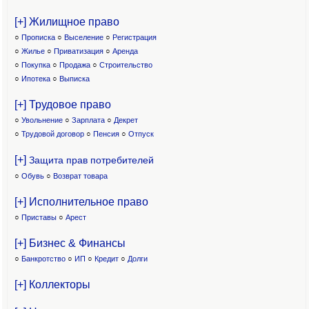
[+] Жилищное право
○
Прописка
○
Выселение
○
Регистрация
○
Жилье
○
Приватизация
○
Аренда
○
Покупка
○
Продажа
○
Строительство
○
Ипотека
○
Выписка
[+] Трудовое право
○
Увольнение
○
Зарплата
○
Декрет
○
Трудовой договор
○
Пенсия
○
Отпуск
[+]
Защита прав потребителей
○
Обувь
○
Возврат товара
[+] Исполнительное право
○
Приставы
○
Арест
[+] Бизнес & Финансы
○
Банкротство
○
ИП
○
Кредит
○
Долги
[+] Коллекторы