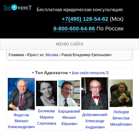
Бесплатная юридическая консультация:
+7(495) 128-54-62
(Мск)
8-800-600-64-86
По России
МЕНЮ САЙТА
Главная
› Юрист из:
Москва
› Раков Владимир Евгеньевич
• Топ Адвокатов •
[как сюда попасть?]
Беликова
Барщевский
Лебедев
Добровинский
Федотов
Марина
Михаил
Вячеслав
Михаил
Александр
Сергеевна
Юрьевич
Михайлович
Александрович
Андреевич