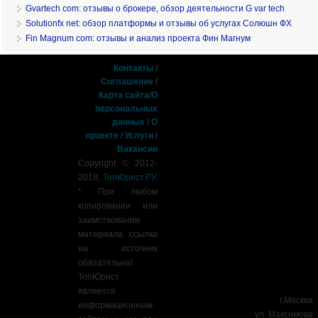
Gvartech com: отзывы о брокере, обзор деятельности G var tech
Solutionfx net: обзор платформы и отзывы об услугах Солюшн ФХ
Fin Magnum com: отзывы и анализ проекта Фин Магнум
Контакты
/
Соглашение
/
Карта сайта
/
О
персональных
данных
/
О
проекте
/
Услуги
/
Вакансии
Copyright © 2012-
2018,
ТопЮрист.РУ
.
* При любом
копировании или
заимствовании
материала ссылка
на источник
обязательна!
ТопЮрист
является
г.Москва
информационным
ул. Максимова