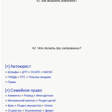
#1. Как выбрать адвоката?
#2. Что делать при задержании?
[+] Автоюрист
○
Штрафы
○
ДТП
○
ОСАГО
○
КАСКО
○
ГИБДД
○
ПТС
○
Покупка продажа
○
Права
[+] Семейное право
○
Алименты
○
Развод
○
Многодетные
○
Материнский капитал
○
Раздел детей
○
Брак
○
Раздел имущества
○
Опека
○
Отцовство
○
Усыновление
○
Декрет