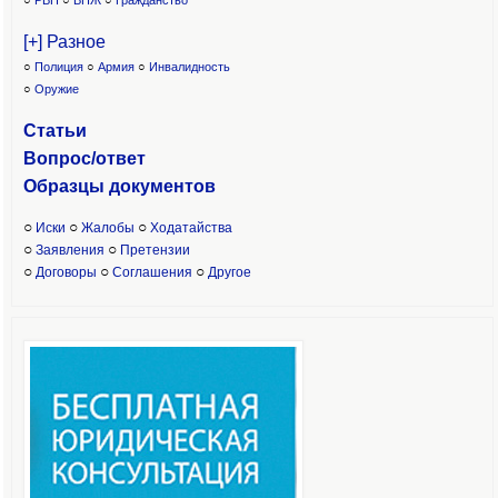
○
РВП
○
ВНЖ
○
Гражданство
[+] Разное
○
Полиция
○
Армия
○
Инвалидность
○
Оружие
Статьи
Вопрос/ответ
Образцы доку
ментов
○
○
○
Иски
Жалобы
Ходатайства
○
○
Заявления
Претензии
○
○
○
Договоры
Соглашения
Другое