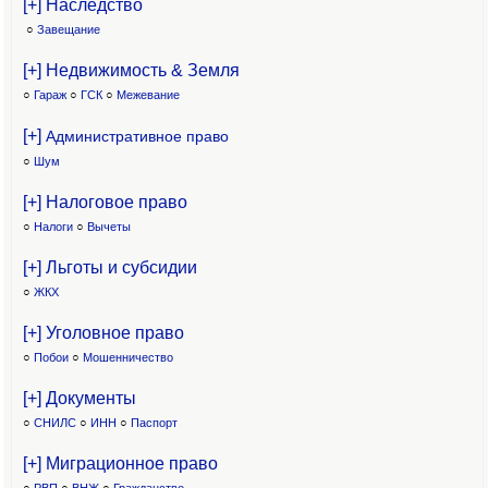
[+] Наследство
○
Завещание
[+] Недвижимость & Земля
○
Гараж
○
ГСК
○
Межевание
[+]
Административное право
○
Шум
[+] Налоговое право
○
Налоги
○
Вычеты
[+] Льготы и субсидии
○
ЖКХ
[+] Уголовное право
○
Побои
○
Мошенничество
[+] Документы
○
СНИЛС
○
ИНН
○
Паспорт
[+] Миграционное право