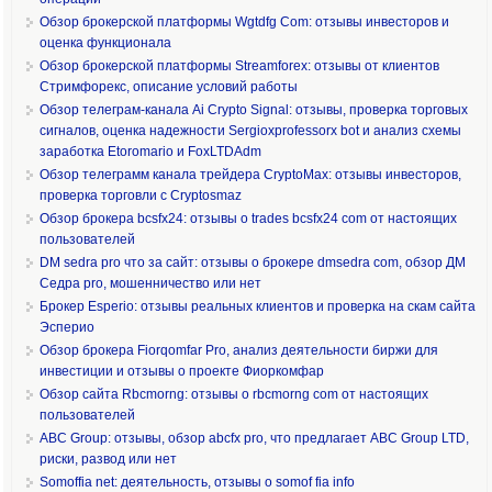
Обзор брокерской платформы Wgtdfg Com: отзывы инвесторов и
оценка функционала
Обзор брокерской платформы Streamforex: отзывы от клиентов
Стримфорекс, описание условий работы
Обзор телеграм-канала Ai Crypto Signal: отзывы, проверка торговых
сигналов, оценка надежности Sergioxprofessorx bot и анализ схемы
заработка Etoromario и FoxLTDAdm
Обзор телеграмм канала трейдера CryptoMax: отзывы инвесторов,
проверка торговли с Cryptosmaz
Обзор брокера bcsfx24: отзывы о trades bcsfx24 com от настоящих
пользователей
DM sedra pro что за сайт: отзывы о брокере dmsedra com, обзор ДМ
Седра pro, мошенничество или нет
Брокер Esperio: отзывы реальных клиентов и проверка на скам сайта
Эсперио
Обзор брокера Fiorqomfar Pro, анализ деятельности биржи для
инвестиции и отзывы о проекте Фиоркомфар
Обзор сайта Rbcmorng: отзывы о rbcmorng com от настоящих
пользователей
ABC Group: отзывы, обзор abcfx pro, что предлагает ABC Group LTD,
риски, развод или нет
Somoffia net: деятельность, отзывы о somof fia info