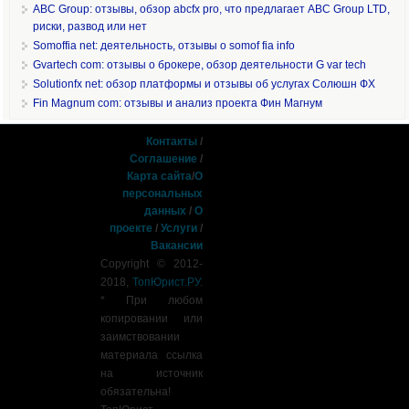
ABC Group: отзывы, обзор abcfx pro, что предлагает ABC Group LTD,
риски, развод или нет
Somoffia net: деятельность, отзывы о somof fia info
Gvartech com: отзывы о брокере, обзор деятельности G var tech
Solutionfx net: обзор платформы и отзывы об услугах Солюшн ФХ
Fin Magnum com: отзывы и анализ проекта Фин Магнум
Контакты
/
Соглашение
/
Карта сайта
/
О
персональных
данных
/
О
проекте
/
Услуги
/
Вакансии
Copyright © 2012-
2018,
ТопЮрист.РУ
.
* При любом
копировании или
заимствовании
материала ссылка
на источник
обязательна!