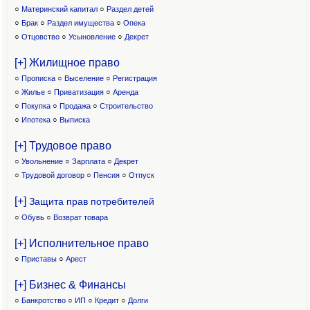
○
Материнский капитал
○
Раздел детей
○
Брак
○
Раздел имущества
○
Опека
○
Отцовство
○
Усыновление
○
Декрет
[+] Жилищное право
○
Прописка
○
Выселение
○
Регистрация
○
Жилье
○
Приватизация
○
Аренда
○
Покупка
○
Продажа
○
Строительство
○
Ипотека
○
Выписка
[+] Трудовое право
○
Увольнение
○
Зарплата
○
Декрет
○
Трудовой договор
○
Пенсия
○
Отпуск
[+]
Защита прав потребителей
○
Обувь
○
Возврат товара
[+] Исполнительное право
○
Приставы
○
Арест
[+] Бизнес & Финансы
○
Банкротство
○
ИП
○
Кредит
○
Долги