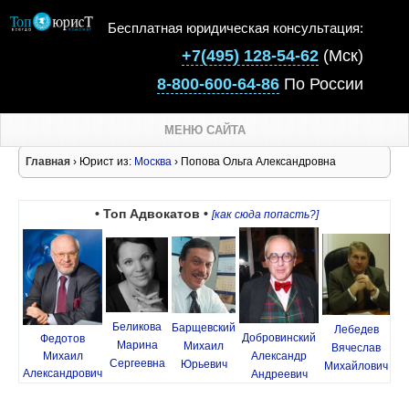
Бесплатная юридическая консультация:
+7(495) 128-54-62
(Мск)
8-800-600-64-86
По России
МЕНЮ САЙТА
Главная
› Юрист из:
Москва
› Попова Ольга Александровна
• Топ Адвокатов •
[как сюда попасть?]
Беликова
Барщевский
Лебедев
Добровинский
Федотов
Марина
Михаил
Вячеслав
Михаил
Александр
Сергеевна
Юрьевич
Михайлович
Александрович
Андреевич