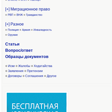
[+] Миграционное право
○
РВП
○
ВНЖ
○
Гражданство
[+] Разное
○
Полиция
○
Армия
○
Инвалидность
○
Оружие
Статьи
Вопрос/ответ
Образцы доку
ментов
○
○
○
Иски
Жалобы
Ходатайства
○
○
Заявления
Претензии
○
○
○
Договоры
Соглашения
Другое