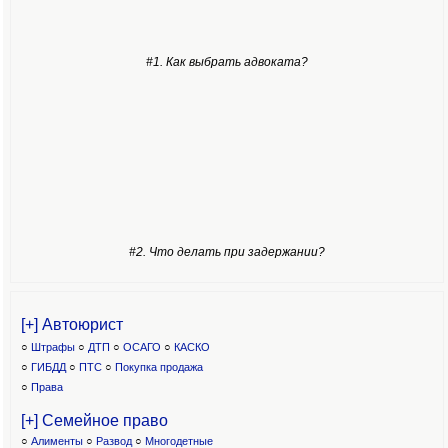
#1. Как выбрать адвоката?
#2. Что делать при задержании?
[+] Автоюрист
○
Штрафы
○
ДТП
○
ОСАГО
○
КАСКО
○
ГИБДД
○
ПТС
○
Покупка продажа
○
Права
[+] Семейное право
○
Алименты
○
Развод
○
Многодетные