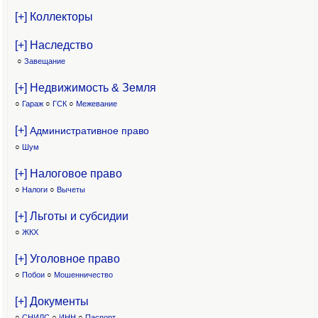
[+] Коллекторы
[+] Наследство
○
Завещание
[+] Недвижимость & Земля
○
Гараж
○
ГСК
○
Межевание
[+]
Административное право
○
Шум
[+] Налоговое право
○
Налоги
○
Вычеты
[+] Льготы и субсидии
○
ЖКХ
[+] Уголовное право
○
Побои
○
Мошенничество
[+] Документы
○
СНИЛС
○
ИНН
○
Паспорт