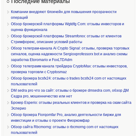
○ Последние материалы
Компании внедряют блокчейн для повышения прозрачности
операций
Обзор брокерской платформы Wgtdfg Com: отзывы инвесторов и
оценка функционала
Обзор брокерской платформы Streamforex: отзывы от клиентов
Стримфорекс, описание условий работы
Обзор телеграм-канала Ai Crypto Signal: отзывы, проверка торговых
сигналов, оценка надежности Sergioxprofessorx bot и анализ схемы
заработка Etoromario и FoxLTDAdm
Обзор телеграмм канала трейдера CryptoMax: отзывы инвесторов,
проверка торговли с Cryptosmaz
Обзор брокера bcsfx24: отзывы о trades bcsfx24 com от настоящих
пользователей
DM sedra pro что за сайт: отзывы о брокере dmsedra com, обзор ДМ
Седра pro, мошенничество или нет
Брокер Esperio: отзывы реальных клиентов и проверка на скам сайта
Эсперио
Обзор брокера Fiorqomfar Pro, анализ деятельности биржи для
инвестиции и отзывы о проекте Фиоркомфар
Обзор сайта Rbcmorng: отзывы о rbcmorng com от настоящих
пользователей