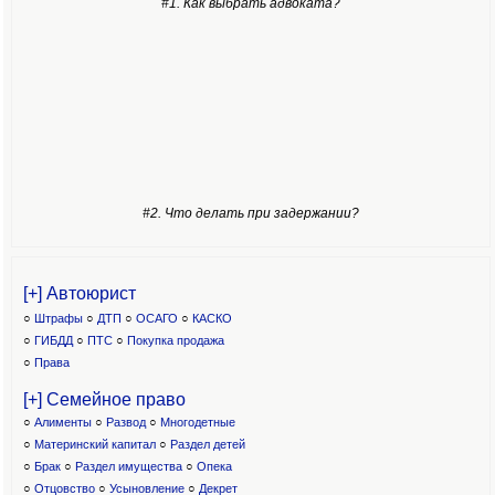
#1. Как выбрать адвоката?
#2. Что делать при задержании?
[+] Автоюрист
○
Штрафы
○
ДТП
○
ОСАГО
○
КАСКО
○
ГИБДД
○
ПТС
○
Покупка продажа
○
Права
[+] Семейное право
○
Алименты
○
Развод
○
Многодетные
○
Материнский капитал
○
Раздел детей
○
Брак
○
Раздел имущества
○
Опека
○
Отцовство
○
Усыновление
○
Декрет