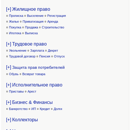
[+] Жилищное право
○
Прописка
○
Выселение
○
Регистрация
○
Жилье
○
Приватизация
○
Аренда
○
Покупка
○
Продажа
○
Строительство
○
Ипотека
○
Выписка
[+] Трудовое право
○
Увольнение
○
Зарплата
○
Декрет
○
Трудовой договор
○
Пенсия
○
Отпуск
[+]
Защита прав потребителей
○
Обувь
○
Возврат товара
[+] Исполнительное право
○
Приставы
○
Арест
[+] Бизнес & Финансы
○
Банкротство
○
ИП
○
Кредит
○
Долги
[+] Коллекторы