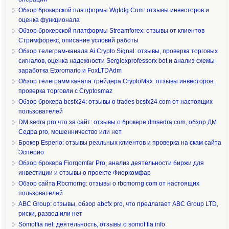
Обзор брокерской платформы Wgtdfg Com: отзывы инвесторов и
оценка функционала
Обзор брокерской платформы Streamforex: отзывы от клиентов
Стримфорекс, описание условий работы
Обзор телеграм-канала Ai Crypto Signal: отзывы, проверка торговых
сигналов, оценка надежности Sergioxprofessorx bot и анализ схемы
заработка Etoromario и FoxLTDAdm
Обзор телеграмм канала трейдера CryptoMax: отзывы инвесторов,
проверка торговли с Cryptosmaz
Обзор брокера bcsfx24: отзывы о trades bcsfx24 com от настоящих
пользователей
DM sedra pro что за сайт: отзывы о брокере dmsedra com, обзор ДМ
Седра pro, мошенничество или нет
Брокер Esperio: отзывы реальных клиентов и проверка на скам сайта
Эсперио
Обзор брокера Fiorqomfar Pro, анализ деятельности биржи для
инвестиции и отзывы о проекте Фиоркомфар
Обзор сайта Rbcmorng: отзывы о rbcmorng com от настоящих
пользователей
ABC Group: отзывы, обзор abcfx pro, что предлагает ABC Group LTD,
риски, развод или нет
Somoffia net: деятельность, отзывы о somof fia info