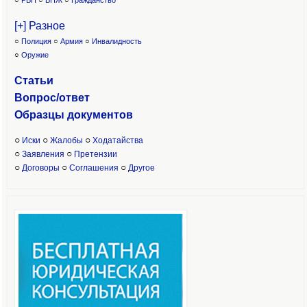
○
РВП
○
ВНЖ
○
Гражданство
[+] Разное
○
Полиция
○
Армия
○
Инвалидность
○
Оружие
Статьи
Вопрос/ответ
Образцы доку
ментов
○
○
○
Иски
Жалобы
Ходатайства
○
○
Заявления
Претензии
○
○
○
Договоры
Соглашения
Другое