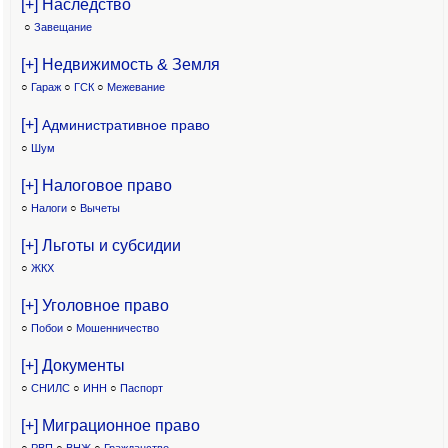
[+] Наследство
○
Завещание
[+] Недвижимость & Земля
○
Гараж
○
ГСК
○
Межевание
[+]
Административное право
○
Шум
[+] Налоговое право
○
Налоги
○
Вычеты
[+] Льготы и субсидии
○
ЖКХ
[+] Уголовное право
○
Побои
○
Мошенничество
[+] Документы
○
СНИЛС
○
ИНН
○
Паспорт
[+] Миграционное право