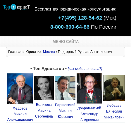
Бесплатная юридическая консультация:
+7(495) 128-54-62
(Мск)
8-800-600-64-86
По России
МЕНЮ САЙТА
Главная
› Юрист из:
Москва
› Подгорный Руслан Анатольевич
• Топ Адвокатов •
[как сюда попасть?]
Беликова
Барщевский
Лебедев
Добровинский
Федотов
Марина
Михаил
Вячеслав
Михаил
Александр
Сергеевна
Юрьевич
Михайлович
Александрович
Андреевич