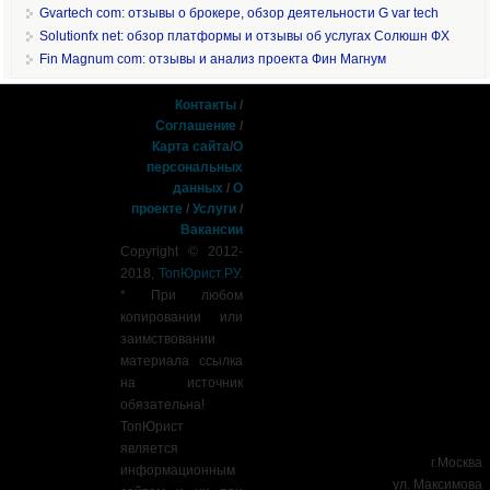
Gvartech com: отзывы о брокере, обзор деятельности G var tech
Solutionfx net: обзор платформы и отзывы об услугах Солюшн ФХ
Fin Magnum com: отзывы и анализ проекта Фин Магнум
Контакты
/
Соглашение
/
Карта сайта
/
О
персональных
данных
/
О
проекте
/
Услуги
/
Вакансии
Copyright © 2012-
2018,
ТопЮрист.РУ
.
* При любом
копировании или
заимствовании
материала ссылка
на источник
обязательна!
ТопЮрист
является
г.Москва
информационным
ул. Максимова