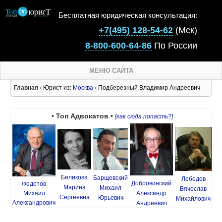
Бесплатная юридическая консультация:
+7(495) 128-54-62
(Мск)
8-800-600-64-86
По России
МЕНЮ САЙТА
Главная
› Юрист из:
Москва
› Подберезный Владимир Андреевич
• Топ Адвокатов •
[как сюда попасть?]
Беликова
Барщевский
Лебедев
Добровинский
Федотов
Марина
Михаил
Вячеслав
Михаил
Александр
Сергеевна
Юрьевич
Михайлович
Александрович
Андреевич