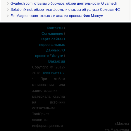
Gvartech com: отзывы о брокере, обзор деятельности G var tech
Solutionfx net: обзор платформы и отзывы об услугах Солюшн ФХ
Fin Magnum com: отзывы и анализ проекта Фин Магнум
Контакты
/
Соглашение
/
Карта сайта
/
О
персональных
данных
/
О
проекте
/
Услуги
/
Вакансии
Copyright © 2012-
2018,
ТопЮрист.РУ
.
* При любом
копировании или
заимствовании
материала ссылка
на источник
обязательна!
ТопЮрист
является
г.Москва
информационным
ул. Максимова