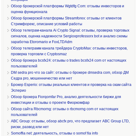
Обзор брокерской платформы Wgtdfg Com: отзывы инвесторов и
оценка функционала
Обзор брокерской платформы Streamforex: отзывы от клиентов
Стримфорекс, описание условий работы
Обзор телеграм-канала Ai Crypto Signal: отзывы, проверка торговых
сигналов, оценка надежности Sergioxprofessorx bot и анализ схемы
заработка Etoromario и FoxLTDAdm
Обзор телеграмм канала трейдера CryptoMax: отзывы инвесторов,
проверка торговли с Cryptosmaz
Обзор брокера bcsfx24: отзывы о trades bcsfx24 com от настоящих
пользователей
DM sedra pro что за сайт: отзывы о брокере dmsedra com, обзор ДМ
Седра pro, мошенничество или нет
Брокер Esperio: отзывы реальных клиентов и проверка на скам сайта
Эсперио
Обзор брокера Fiorqomfar Pro, анализ деятельности биржи для
инвестиции и отзывы о проекте Фиоркомфар
Обзор сайта Rbcmorng: отзывы о rbcmorng com от настоящих
пользователей
ABC Group: отзывы, обзор abcfx pro, что предлагает ABC Group LTD,
риски, развод или нет
Somoffia net: деятельность, отзывы о somof fia info