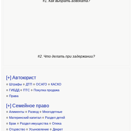
#1. Как выбрать адвоката?
#2. Что делать при задержании?
[+] Автоюрист
○
Штрафы
○
ДТП
○
ОСАГО
○
КАСКО
○
ГИБДД
○
ПТС
○
Покупка продажа
○
Права
[+] Семейное право
○
Алименты
○
Развод
○
Многодетные
○
Материнский капитал
○
Раздел детей
○
Брак
○
Раздел имущества
○
Опека
○
Отцовство
○
Усыновление
○
Декрет