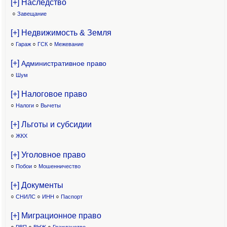
[+] Наследство
○
Завещание
[+] Недвижимость & Земля
○
Гараж
○
ГСК
○
Межевание
[+]
Административное право
○
Шум
[+] Налоговое право
○
Налоги
○
Вычеты
[+] Льготы и субсидии
○
ЖКХ
[+] Уголовное право
○
Побои
○
Мошенничество
[+] Документы
○
СНИЛС
○
ИНН
○
Паспорт
[+] Миграционное право