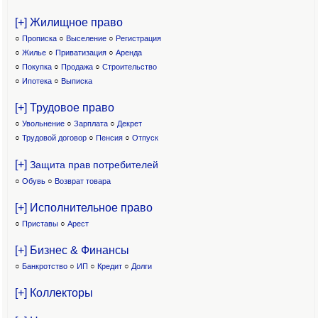
[+] Жилищное право
○
Прописка
○
Выселение
○
Регистрация
○
Жилье
○
Приватизация
○
Аренда
○
Покупка
○
Продажа
○
Строительство
○
Ипотека
○
Выписка
[+] Трудовое право
○
Увольнение
○
Зарплата
○
Декрет
○
Трудовой договор
○
Пенсия
○
Отпуск
[+]
Защита прав потребителей
○
Обувь
○
Возврат товара
[+] Исполнительное право
○
Приставы
○
Арест
[+] Бизнес & Финансы
○
Банкротство
○
ИП
○
Кредит
○
Долги
[+] Коллекторы