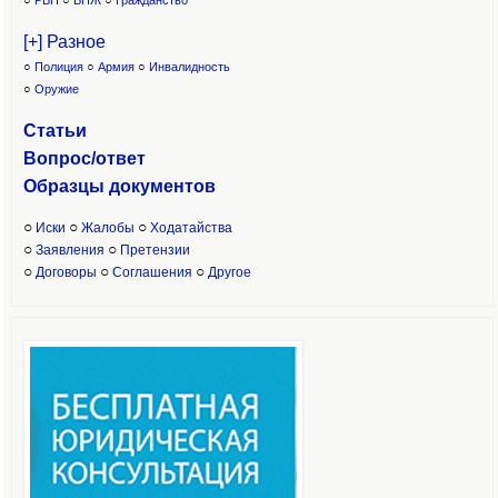
○
РВП
○
ВНЖ
○
Гражданство
[+] Разное
○
Полиция
○
Армия
○
Инвалидность
○
Оружие
Статьи
Вопрос/ответ
Образцы доку
ментов
○
○
○
Иски
Жалобы
Ходатайства
○
○
Заявления
Претензии
○
○
○
Договоры
Соглашения
Другое