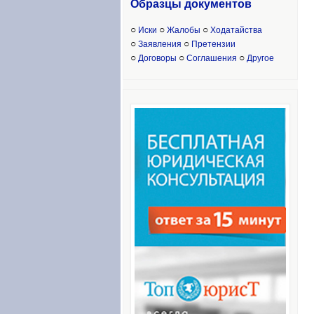
Образцы доку
ментов
○
○
○
Иски
Жалобы
Ходатайства
○
○
Заявления
Претензии
○
○
○
Договоры
Соглашения
Другое