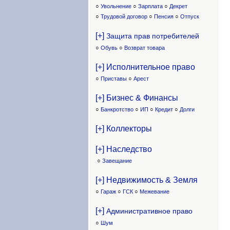
○
Увольнение
○
Зарплата
○
Декрет
○
Трудовой договор
○
Пенсия
○
Отпуск
[+]
Защита прав потребителей
○
Обувь
○
Возврат товара
[+] Исполнительное право
○
Приставы
○
Арест
[+] Бизнес & Финансы
○
Банкротство
○
ИП
○
Кредит
○
Долги
[+] Коллекторы
[+] Наследство
○
Завещание
[+] Недвижимость & Земля
○
Гараж
○
ГСК
○
Межевание
[+]
Административное право
○
Шум