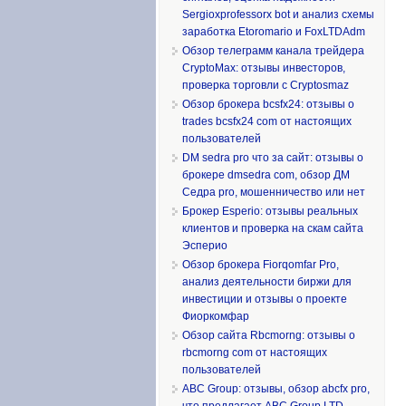
Sergioxprofessorx bot и анализ схемы
заработка Etoromario и FoxLTDAdm
Обзор телеграмм канала трейдера
CryptoMax: отзывы инвесторов,
проверка торговли с Cryptosmaz
Обзор брокера bcsfx24: отзывы о
trades bcsfx24 com от настоящих
пользователей
DM sedra pro что за сайт: отзывы о
брокере dmsedra com, обзор ДМ
Седра pro, мошенничество или нет
Брокер Esperio: отзывы реальных
клиентов и проверка на скам сайта
Эсперио
Обзор брокера Fiorqomfar Pro,
анализ деятельности биржи для
инвестиции и отзывы о проекте
Фиоркомфар
Обзор сайта Rbcmorng: отзывы о
rbcmorng com от настоящих
пользователей
ABC Group: отзывы, обзор abcfx pro,
что предлагает ABC Group LTD,