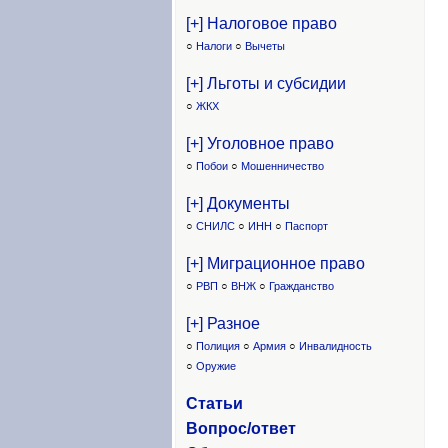
[+] Налоговое право
○
Налоги
○
Вычеты
[+] Льготы и субсидии
○
ЖКХ
[+] Уголовное право
○
Побои
○
Мошенничество
[+] Документы
○
СНИЛС
○
ИНН
○
Паспорт
[+] Миграционное право
○
РВП
○
ВНЖ
○
Гражданство
[+] Разное
○
Полиция
○
Армия
○
Инвалидность
○
Оружие
Статьи
Вопрос/ответ