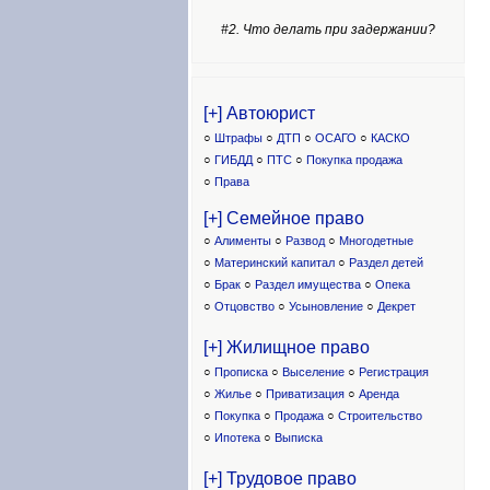
#2. Что делать при задержании?
[+] Автоюрист
○
Штрафы
○
ДТП
○
ОСАГО
○
КАСКО
○
ГИБДД
○
ПТС
○
Покупка продажа
○
Права
[+] Семейное право
○
Алименты
○
Развод
○
Многодетные
○
Материнский капитал
○
Раздел детей
○
Брак
○
Раздел имущества
○
Опека
○
Отцовство
○
Усыновление
○
Декрет
[+] Жилищное право
○
Прописка
○
Выселение
○
Регистрация
○
Жилье
○
Приватизация
○
Аренда
○
Покупка
○
Продажа
○
Строительство
○
Ипотека
○
Выписка
[+] Трудовое право