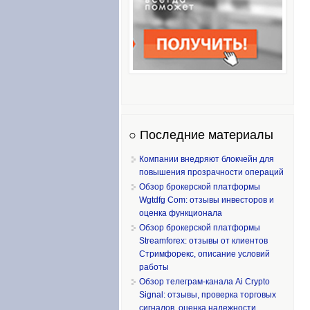
○ Последние материалы
Компании внедряют блокчейн для
повышения прозрачности операций
Обзор брокерской платформы
Wgtdfg Com: отзывы инвесторов и
оценка функционала
Обзор брокерской платформы
Streamforex: отзывы от клиентов
Стримфорекс, описание условий
работы
Обзор телеграм-канала Ai Crypto
Signal: отзывы, проверка торговых
сигналов, оценка надежности