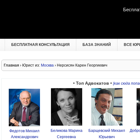
Беспла
БЕСПЛАТНАЯ КОНСУЛЬТАЦИЯ
БАЗА ЗНАНИЙ
ВСЕ ЮР
Главная
› Юрист из:
Москва
› Нерсисян Карен Георгиевич
• Топ Адвокатов •
[как сюда попа
Беликова Марина
Барщевский Михаил
Добро
Федотов Михаил
Александрович
Сергеевна
Юрьевич