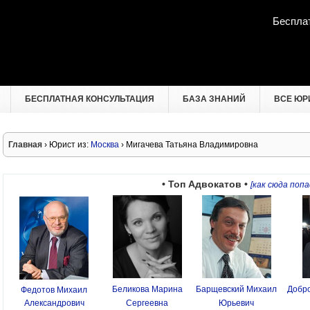
Беспла
БЕСПЛАТНАЯ КОНСУЛЬТАЦИЯ
БАЗА ЗНАНИЙ
ВСЕ ЮР
Главная
› Юрист из:
Москва
› Мигачева Татьяна Владимировна
• Топ Адвокатов •
[как сюда попа
Беликова Марина
Барщевский Михаил
Добро
Федотов Михаил
Александрович
Сергеевна
Юрьевич