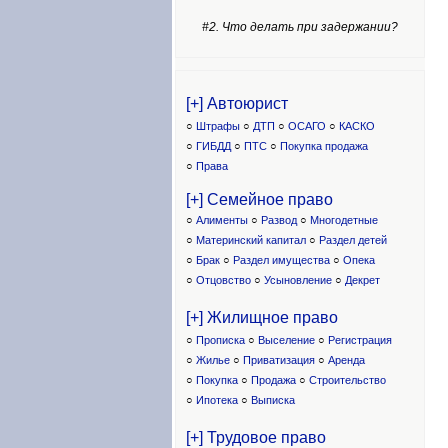
#2. Что делать при задержании?
[+] Автоюрист
○
Штрафы
○
ДТП
○
ОСАГО
○
КАСКО
○
ГИБДД
○
ПТС
○
Покупка продажа
○
Права
[+] Семейное право
○
Алименты
○
Развод
○
Многодетные
○
Материнский капитал
○
Раздел детей
○
Брак
○
Раздел имущества
○
Опека
○
Отцовство
○
Усыновление
○
Декрет
[+] Жилищное право
○
Прописка
○
Выселение
○
Регистрация
○
Жилье
○
Приватизация
○
Аренда
○
Покупка
○
Продажа
○
Строительство
○
Ипотека
○
Выписка
[+] Трудовое право