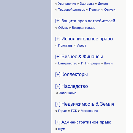
○
Увольнение
○
Зарплата
○
Декрет
○
Трудовой договор
○
Пенсия
○
Отпуск
[+]
Защита прав потребителей
○
Обувь
○
Возврат товара
[+] Исполнительное право
○
Приставы
○
Арест
[+] Бизнес & Финансы
○
Банкротство
○
ИП
○
Кредит
○
Долги
[+] Коллекторы
[+] Наследство
○
Завещание
[+] Недвижимость & Земля
○
Гараж
○
ГСК
○
Межевание
[+]
Административное право
○
Шум