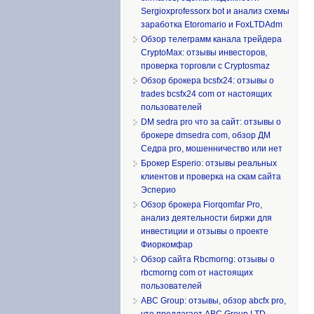
Sergioxprofessorx bot и анализ схемы
заработка Etoromario и FoxLTDAdm
Обзор телеграмм канала трейдера
CryptoMax: отзывы инвесторов,
проверка торговли с Cryptosmaz
Обзор брокера bcsfx24: отзывы о
trades bcsfx24 com от настоящих
пользователей
DM sedra pro что за сайт: отзывы о
брокере dmsedra com, обзор ДМ
Седра pro, мошенничество или нет
Брокер Esperio: отзывы реальных
клиентов и проверка на скам сайта
Эсперио
Обзор брокера Fiorqomfar Pro,
анализ деятельности биржи для
инвестиции и отзывы о проекте
Фиоркомфар
Обзор сайта Rbcmorng: отзывы о
rbcmorng com от настоящих
пользователей
ABC Group: отзывы, обзор abcfx pro,
что предлагает ABC Group LTD,