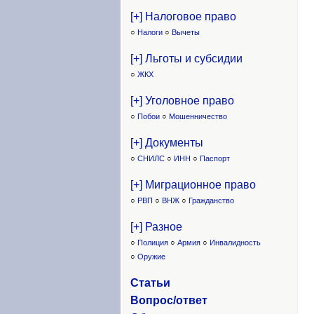
[+] Налоговое право
○
Налоги
○
Вычеты
[+] Льготы и субсидии
○
ЖКХ
[+] Уголовное право
○
Побои
○
Мошенничество
[+] Документы
○
СНИЛС
○
ИНН
○
Паспорт
[+] Миграционное право
○
РВП
○
ВНЖ
○
Гражданство
[+] Разное
○
Полиция
○
Армия
○
Инвалидность
○
Оружие
Статьи
Вопрос/ответ