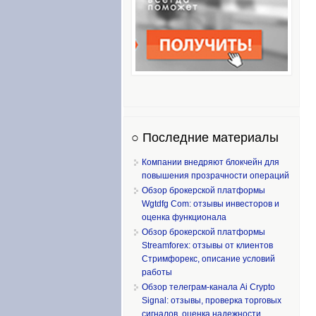
○ Последние материалы
Компании внедряют блокчейн для
повышения прозрачности операций
Обзор брокерской платформы
Wgtdfg Com: отзывы инвесторов и
оценка функционала
Обзор брокерской платформы
Streamforex: отзывы от клиентов
Стримфорекс, описание условий
работы
Обзор телеграм-канала Ai Crypto
Signal: отзывы, проверка торговых
сигналов, оценка надежности