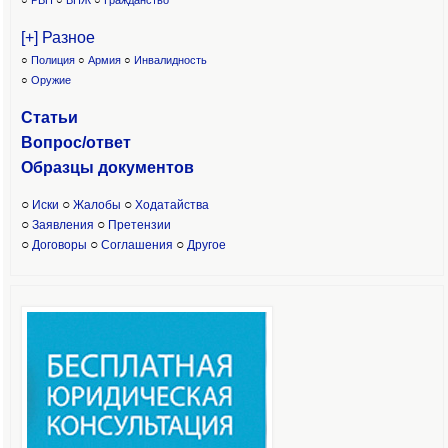
○
РВП
○
ВНЖ
○
Гражданство
[+] Разное
○
Полиция
○
Армия
○
Инвалидность
○
Оружие
Статьи
Вопрос/ответ
Образцы доку
ментов
○
○
○
Иски
Жалобы
Ходатайства
○
○
Заявления
Претензии
○
○
○
Договоры
Соглашения
Другое