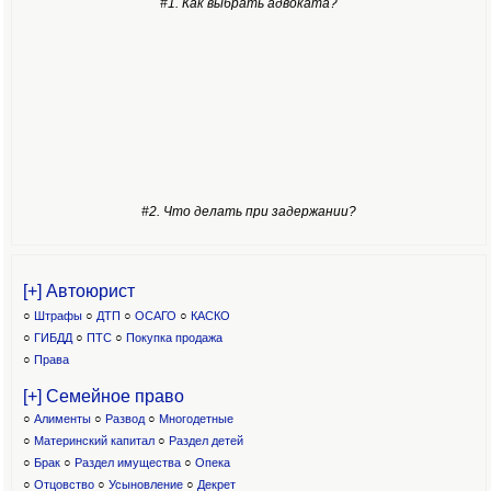
#1. Как выбрать адвоката?
#2. Что делать при задержании?
[+] Автоюрист
○
Штрафы
○
ДТП
○
ОСАГО
○
КАСКО
○
ГИБДД
○
ПТС
○
Покупка продажа
○
Права
[+] Семейное право
○
Алименты
○
Развод
○
Многодетные
○
Материнский капитал
○
Раздел детей
○
Брак
○
Раздел имущества
○
Опека
○
Отцовство
○
Усыновление
○
Декрет