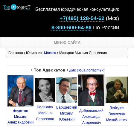
Бесплатная юридическая консультация:
+7(495) 128-54-62
(Мск)
8-800-600-64-86
По России
МЕНЮ САЙТА
Главная
› Юрист из:
Москва
› Макаров Михаил Сергеевич
• Топ Адвокатов •
[как сюда попасть?]
Беликова
Барщевский
Лебедев
Добровинский
Федотов
Марина
Михаил
Вячеслав
Михаил
Александр
Сергеевна
Юрьевич
Михайлович
Александрович
Андреевич