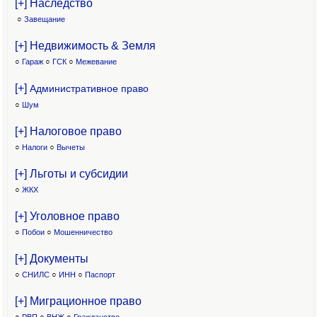
[+] Наследство
○
Завещание
[+] Недвижимость & Земля
○
Гараж
○
ГСК
○
Межевание
[+]
Административное право
○
Шум
[+] Налоговое право
○
Налоги
○
Вычеты
[+] Льготы и субсидии
○
ЖКХ
[+] Уголовное право
○
Побои
○
Мошенничество
[+] Документы
○
СНИЛС
○
ИНН
○
Паспорт
[+] Миграционное право