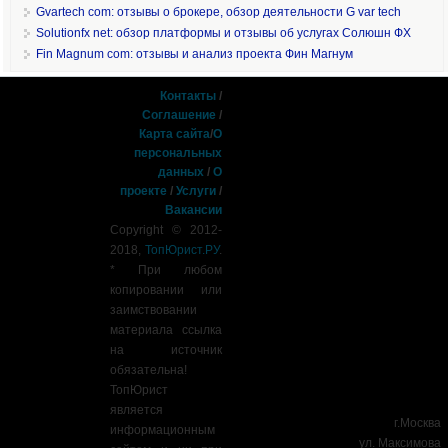
Gvartech com: отзывы о брокере, обзор деятельности G var tech
Solutionfx net: обзор платформы и отзывы об услугах Солюшн ФХ
Fin Magnum com: отзывы и анализ проекта Фин Магнум
Контакты
/
Соглашение
/
Карта сайта
/
О
персональных
данных
/
О
проекте
/
Услуги
/
Вакансии
Copyright © 2012-
2018,
ТопЮрист.РУ
.
* При любом
копировании или
заимствовании
материала ссылка
на источник
обязательна!
ТопЮрист
является
г.Москва
информационным
ул. Максимова