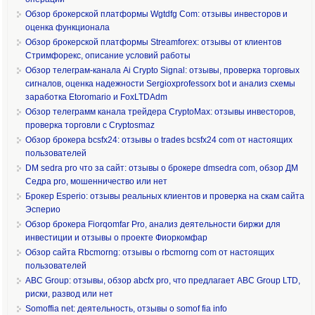
Обзор брокерской платформы Wgtdfg Com: отзывы инвесторов и
оценка функционала
Обзор брокерской платформы Streamforex: отзывы от клиентов
Стримфорекс, описание условий работы
Обзор телеграм-канала Ai Crypto Signal: отзывы, проверка торговых
сигналов, оценка надежности Sergioxprofessorx bot и анализ схемы
заработка Etoromario и FoxLTDAdm
Обзор телеграмм канала трейдера CryptoMax: отзывы инвесторов,
проверка торговли с Cryptosmaz
Обзор брокера bcsfx24: отзывы о trades bcsfx24 com от настоящих
пользователей
DM sedra pro что за сайт: отзывы о брокере dmsedra com, обзор ДМ
Седра pro, мошенничество или нет
Брокер Esperio: отзывы реальных клиентов и проверка на скам сайта
Эсперио
Обзор брокера Fiorqomfar Pro, анализ деятельности биржи для
инвестиции и отзывы о проекте Фиоркомфар
Обзор сайта Rbcmorng: отзывы о rbcmorng com от настоящих
пользователей
ABC Group: отзывы, обзор abcfx pro, что предлагает ABC Group LTD,
риски, развод или нет
Somoffia net: деятельность, отзывы о somof fia info