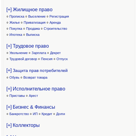
[+] Жилищное право
○
Прописка
○
Выселение
○
Регистрация
○
Жилье
○
Приватизация
○
Аренда
○
Покупка
○
Продажа
○
Строительство
○
Ипотека
○
Выписка
[+] Трудовое право
○
Увольнение
○
Зарплата
○
Декрет
○
Трудовой договор
○
Пенсия
○
Отпуск
[+]
Защита прав потребителей
○
Обувь
○
Возврат товара
[+] Исполнительное право
○
Приставы
○
Арест
[+] Бизнес & Финансы
○
Банкротство
○
ИП
○
Кредит
○
Долги
[+] Коллекторы