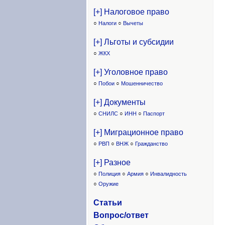
[+] Налоговое право
○
Налоги
○
Вычеты
[+] Льготы и субсидии
○
ЖКХ
[+] Уголовное право
○
Побои
○
Мошенничество
[+] Документы
○
СНИЛС
○
ИНН
○
Паспорт
[+] Миграционное право
○
РВП
○
ВНЖ
○
Гражданство
[+] Разное
○
Полиция
○
Армия
○
Инвалидность
○
Оружие
Статьи
Вопрос/ответ