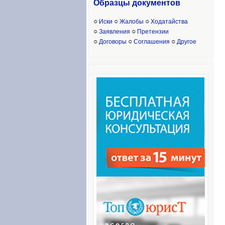
Образцы доку
ментов
○
○
○
Иски
Жалобы
Ходатайства
○
○
Заявления
Претензии
○
○
○
Договоры
Соглашения
Другое