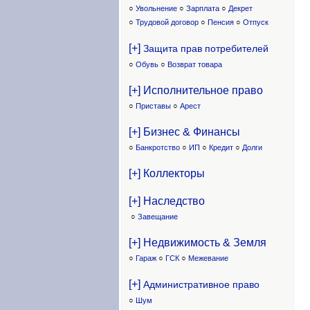
○
Увольнение
○
Зарплата
○
Декрет
○
Трудовой договор
○
Пенсия
○
Отпуск
[+]
Защита прав потребителей
○
Обувь
○
Возврат товара
[+] Исполнительное право
○
Приставы
○
Арест
[+] Бизнес & Финансы
○
Банкротство
○
ИП
○
Кредит
○
Долги
[+] Коллекторы
[+] Наследство
○
Завещание
[+] Недвижимость & Земля
○
Гараж
○
ГСК
○
Межевание
[+]
Административное право
○
Шум