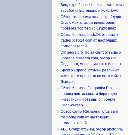
Sergioxprofessorx bot и анализ схемы
заработка Etoromario и FoxLTDAdm
Обзор телеграмм канала трейдера
CryptoMax: отзывы инвесторов,
проверка торговли с Cryptosmaz
Обзор брокера bcsfx24: отзывы о
trades bcsfx24 com от настоящих
пользователей
DM sedra pro что за сайт: отзывы о
брокере dmsedra com, обзор ДМ
Седра pro, мошенничество или нет
Брокер Esperio: отзывы реальных
клиентов и проверка на скам сайта
Эсперио
Обзор брокера Fiorqomfar Pro,
анализ деятельности биржи для
инвестиции и отзывы о проекте
Фиоркомфар
Обзор сайта Rbcmorng: отзывы о
rbcmorng com от настоящих
пользователей
ABC Group: отзывы, обзор abcfx pro,
что предлагает ABC Group LTD,