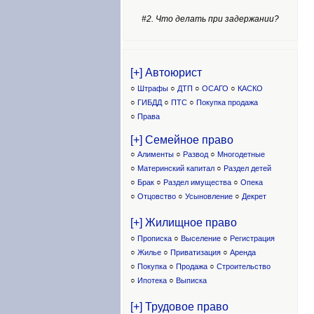
#2. Что делать при задержании?
[+] Автоюрист
○
Штрафы
○
ДТП
○
ОСАГО
○
КАСКО
○
ГИБДД
○
ПТС
○
Покупка продажа
○
Права
[+] Семейное право
○
Алименты
○
Развод
○
Многодетные
○
Материнский капитал
○
Раздел детей
○
Брак
○
Раздел имущества
○
Опека
○
Отцовство
○
Усыновление
○
Декрет
[+] Жилищное право
○
Прописка
○
Выселение
○
Регистрация
○
Жилье
○
Приватизация
○
Аренда
○
Покупка
○
Продажа
○
Строительство
○
Ипотека
○
Выписка
[+] Трудовое право