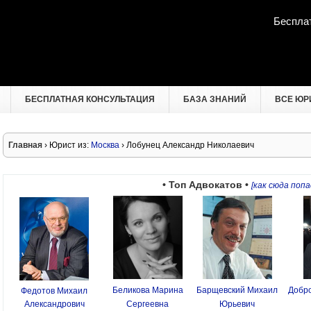
Беспла
БЕСПЛАТНАЯ КОНСУЛЬТАЦИЯ
БАЗА ЗНАНИЙ
ВСЕ ЮР
Главная
› Юрист из:
Москва
› Лобунец Александр Николаевич
• Топ Адвокатов •
[как сюда попа
Беликова Марина
Барщевский Михаил
Добро
Федотов Михаил
Александрович
Сергеевна
Юрьевич