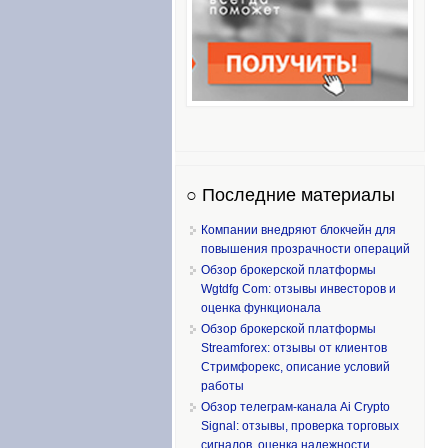
○ Последние материалы
Компании внедряют блокчейн для
повышения прозрачности операций
Обзор брокерской платформы
Wgtdfg Com: отзывы инвесторов и
оценка функционала
Обзор брокерской платформы
Streamforex: отзывы от клиентов
Стримфорекс, описание условий
работы
Обзор телеграм-канала Ai Crypto
Signal: отзывы, проверка торговых
сигналов, оценка надежности