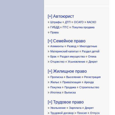
[+] Автоюрист
○
Штрафы
○
ДТП
○
ОСАГО
○
КАСКО
○
ГИБДД
○
ПТС
○
Покупка продажа
○
Права
[+] Семейное право
○
Алименты
○
Развод
○
Многодетные
○
Материнский капитал
○
Раздел детей
○
Брак
○
Раздел имущества
○
Опека
○
Отцовство
○
Усыновление
○
Декрет
[+] Жилищное право
○
Прописка
○
Выселение
○
Регистрация
○
Жилье
○
Приватизация
○
Аренда
○
Покупка
○
Продажа
○
Строительство
○
Ипотека
○
Выписка
[+] Трудовое право
○
Увольнение
○
Зарплата
○
Декрет
○
Трудовой договор
○
Пенсия
○
Отпуск