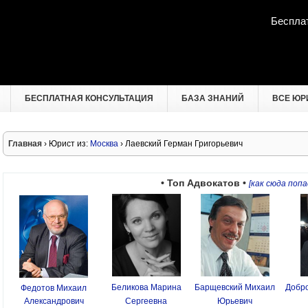
Беспла
БЕСПЛАТНАЯ КОНСУЛЬТАЦИЯ
БАЗА ЗНАНИЙ
ВСЕ ЮР
Главная
› Юрист из:
Москва
› Лаевский Герман Григорьевич
• Топ Адвокатов •
[как сюда попа
Беликова Марина
Барщевский Михаил
Добро
Федотов Михаил
Александрович
Сергеевна
Юрьевич