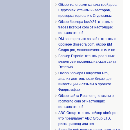
Обзор телеграмм канала трейдера
CryptoMax: отзывы инвесторов,
проверка торговли с Cryptosmaz
Обзор брокера bcsfx24: отзывы о
trades bcsfx24 com от настоящих
пользователей
DM sedra pro что за сайт: отзывы о
брокере dmsedra com, обзор ДМ
Седра pro, мошенничество или нет
Брокер Esperio: отзывы реальных
клиентов и проверка на скам сайта
Эсперио
Обзор брокера Fiorqomfar Pro,
анализ деятельности биржи для
инвестиции и отзывы о проекте
Фиоркомфар
Обзор сайта Rbcmorng: отзывы о
rbcmorng com от настоящих
пользователей
ABC Group: отзывы, обзор abcfx pro,
что предлагает ABC Group LTD,
риски, развод или нет
Somoffia net: деятельность, отзывы о