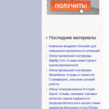
○ Последние материалы
Компании внедряют блокчейн для
повышения прозрачности операций
Обзор брокерской платформы
Wgtdfg Com: отзывы инвесторов и
оценка функционала
Обзор брокерской платформы
Streamforex: отзывы от клиентов
Стримфорекс, описание условий
работы
Обзор телеграм-канала Ai Crypto
Signal: отзывы, проверка торговых
сигналов, оценка надежности
Sergioxprofessorx bot и анализ схемы
заработка Etoromario и FoxLTDAdm