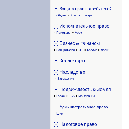
[+]
Защита прав потребителей
○
Обувь
○
Возврат товара
[+] Исполнительное право
○
Приставы
○
Арест
[+] Бизнес & Финансы
○
Банкротство
○
ИП
○
Кредит
○
Долги
[+] Коллекторы
[+] Наследство
○
Завещание
[+] Недвижимость & Земля
○
Гараж
○
ГСК
○
Межевание
[+]
Административное право
○
Шум
[+] Налоговое право