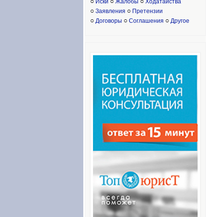
○
○
○
Иски
Жалобы
Ходатайства
○
○
Заявления
Претензии
○
○
○
Договоры
Соглашения
Другое