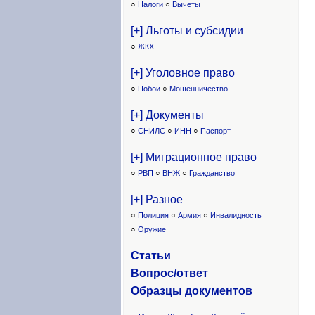
○
Налоги
○
Вычеты
[+] Льготы и субсидии
○
ЖКХ
[+] Уголовное право
○
Побои
○
Мошенничество
[+] Документы
○
СНИЛС
○
ИНН
○
Паспорт
[+] Миграционное право
○
РВП
○
ВНЖ
○
Гражданство
[+] Разное
○
Полиция
○
Армия
○
Инвалидность
○
Оружие
Статьи
Вопрос/ответ
Образцы доку
ментов