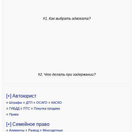
#1. Как выбрать адвоката?
#2. Что делать при задержании?
[+] Автоюрист
○
Штрафы
○
ДТП
○
ОСАГО
○
КАСКО
○
ГИБДД
○
ПТС
○
Покупка продажа
○
Права
[+] Семейное право
○
Алименты
○
Развод
○
Многодетные