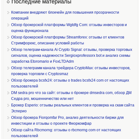
○ Последние материалы
Компании внедряют блокчейн для повышения прозрачности
операций
Обзор брокерской платформы Wgtdfg Com: отзывы инвесторов и
оценка функционала
Обзор брокерской платформы Streamforex: отзывы от клиентов
Стримфорекс, описание условий работы
Обзор телеграм-канала Ai Crypto Signal: отзывы, проверка торговых
сигналов, оценка надежности Sergioxprofessorx bot и анализ схемы
заработка Etoromario и FoxLTDAdm
Обзор телеграмм канала трейдера CryptoMax: отзывы инвесторов,
проверка торговли с Cryptosmaz
Обзор брокера bcsfx24: отзывы о trades bcsfx24 com от настоящих
пользователей
DM sedra pro что за сайт: отзывы о брокере dmsedra com, обзор ДМ
Седра pro, мошенничество или нет
Брокер Esperio: отзывы реальных клиентов и проверка на скам сайта
Эсперио
Обзор брокера Fiorqomfar Pro, анализ деятельности биржи для
инвестиции и отзывы о проекте Фиоркомфар
Обзор сайта Rbcmorng: отзывы о rbcmorng com от настоящих
пользователей