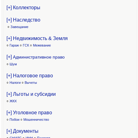
[+] Коллекторы
[+] Наследство
○
Завещание
[+] Недвижимость & Земля
○
Гараж
○
ГСК
○
Межевание
[+]
Административное право
○
Шум
[+] Налоговое право
○
Налоги
○
Вычеты
[+] Льготы и субсидии
○
ЖКХ
[+] Уголовное право
○
Побои
○
Мошенничество
[+] Документы