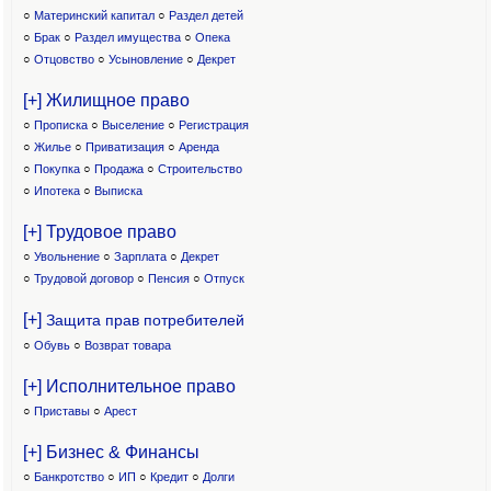
○
Материнский капитал
○
Раздел детей
○
Брак
○
Раздел имущества
○
Опека
○
Отцовство
○
Усыновление
○
Декрет
[+] Жилищное право
○
Прописка
○
Выселение
○
Регистрация
○
Жилье
○
Приватизация
○
Аренда
○
Покупка
○
Продажа
○
Строительство
○
Ипотека
○
Выписка
[+] Трудовое право
○
Увольнение
○
Зарплата
○
Декрет
○
Трудовой договор
○
Пенсия
○
Отпуск
[+]
Защита прав потребителей
○
Обувь
○
Возврат товара
[+] Исполнительное право
○
Приставы
○
Арест
[+] Бизнес & Финансы
○
Банкротство
○
ИП
○
Кредит
○
Долги