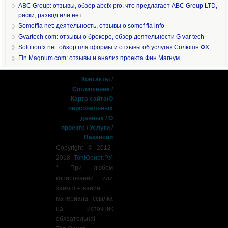
ABC Group: отзывы, обзор abcfx pro, что предлагает ABC Group LTD,
риски, развод или нет
Somoffia net: деятельность, отзывы о somof fia info
Gvartech com: отзывы о брокере, обзор деятельности G var tech
Solutionfx net: обзор платформы и отзывы об услугах Солюшн ФХ
Fin Magnum com: отзывы и анализ проекта Фин Магнум
Контакты
/
Соглашение
/
Карта сайта
/
О
персональных
данных
/
О
проекте
/
Услуги
/
Вакансии
Copyright © 2012-
2018,
ТопЮрист.РУ
.
* При любом
копировании или
заимствовании
материала ссылка
на источник
обязательна!