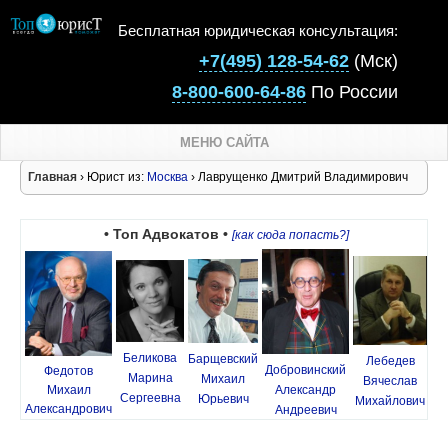
Бесплатная юридическая консультация:
+7(495) 128-54-62
(Мск)
8-800-600-64-86
По России
МЕНЮ САЙТА
Главная
› Юрист из:
Москва
› Лаврущенко Дмитрий Владимирович
• Топ Адвокатов •
[как сюда попасть?]
Беликова
Барщевский
Лебедев
Добровинский
Федотов
Марина
Михаил
Вячеслав
Михаил
Александр
Сергеевна
Юрьевич
Михайлович
Александрович
Андреевич