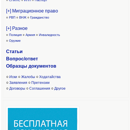
○
СНИЛС
○
ИНН
○
Паспорт
[+] Миграционное право
○
РВП
○
ВНЖ
○
Гражданство
[+] Разное
○
Полиция
○
Армия
○
Инвалидность
○
Оружие
Статьи
Вопрос/ответ
Образцы доку
ментов
○
○
○
Иски
Жалобы
Ходатайства
○
○
Заявления
Претензии
○
○
○
Договоры
Соглашения
Другое