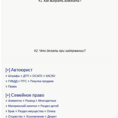
#1. Как выбрать адвоката?
#2. Что делать при задержании?
[+] Автоюрист
○
Штрафы
○
ДТП
○
ОСАГО
○
КАСКО
○
ГИБДД
○
ПТС
○
Покупка продажа
○
Права
[+] Семейное право
○
Алименты
○
Развод
○
Многодетные
○
Материнский капитал
○
Раздел детей
○
Брак
○
Раздел имущества
○
Опека
○
Отцовство
○
Усыновление
○
Декрет