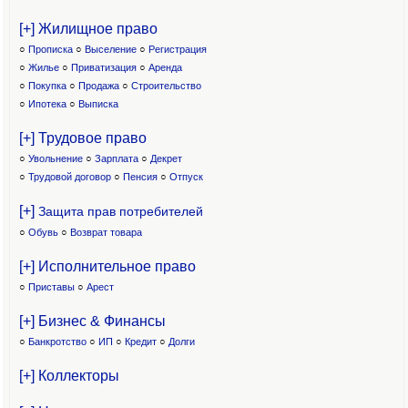
[+] Жилищное право
○
Прописка
○
Выселение
○
Регистрация
○
Жилье
○
Приватизация
○
Аренда
○
Покупка
○
Продажа
○
Строительство
○
Ипотека
○
Выписка
[+] Трудовое право
○
Увольнение
○
Зарплата
○
Декрет
○
Трудовой договор
○
Пенсия
○
Отпуск
[+]
Защита прав потребителей
○
Обувь
○
Возврат товара
[+] Исполнительное право
○
Приставы
○
Арест
[+] Бизнес & Финансы
○
Банкротство
○
ИП
○
Кредит
○
Долги
[+] Коллекторы