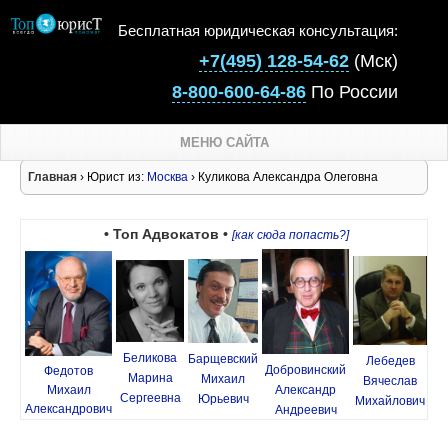
Бесплатная юридическая консультация:
+7(495) 128-54-62
(Мск)
8-800-600-64-86
По России
МЕНЮ САЙТА
Главная
› Юрист из:
Москва
› Куликова Александра Олеговна
• Топ Адвокатов •
[как сюда попасть?]
Беликова
Барщевский
Лебедев
Добровинский
Федотов
Марина
Михаил
Вячеслав
Михаил
Александр
Сергеевна
Юрьевич
Михайлович
Александрович
Андреевич