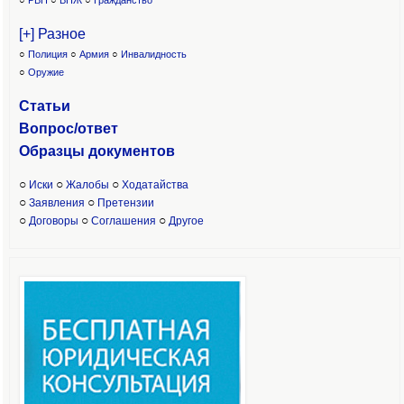
○
РВП
○
ВНЖ
○
Гражданство
[+] Разное
○
Полиция
○
Армия
○
Инвалидность
○
Оружие
Статьи
Вопрос/ответ
Образцы доку
ментов
○
○
○
Иски
Жалобы
Ходатайства
○
○
Заявления
Претензии
○
○
○
Договоры
Соглашения
Другое