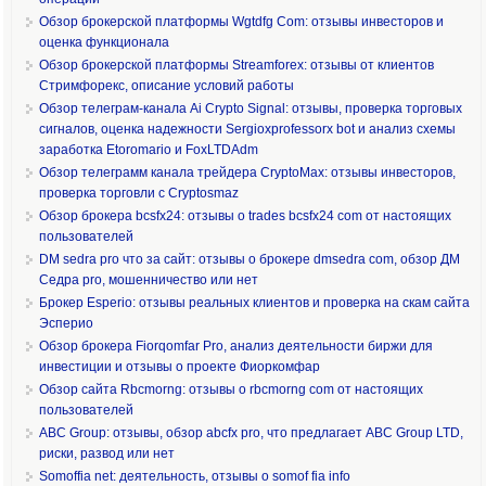
Обзор брокерской платформы Wgtdfg Com: отзывы инвесторов и
оценка функционала
Обзор брокерской платформы Streamforex: отзывы от клиентов
Стримфорекс, описание условий работы
Обзор телеграм-канала Ai Crypto Signal: отзывы, проверка торговых
сигналов, оценка надежности Sergioxprofessorx bot и анализ схемы
заработка Etoromario и FoxLTDAdm
Обзор телеграмм канала трейдера CryptoMax: отзывы инвесторов,
проверка торговли с Cryptosmaz
Обзор брокера bcsfx24: отзывы о trades bcsfx24 com от настоящих
пользователей
DM sedra pro что за сайт: отзывы о брокере dmsedra com, обзор ДМ
Седра pro, мошенничество или нет
Брокер Esperio: отзывы реальных клиентов и проверка на скам сайта
Эсперио
Обзор брокера Fiorqomfar Pro, анализ деятельности биржи для
инвестиции и отзывы о проекте Фиоркомфар
Обзор сайта Rbcmorng: отзывы о rbcmorng com от настоящих
пользователей
ABC Group: отзывы, обзор abcfx pro, что предлагает ABC Group LTD,
риски, развод или нет
Somoffia net: деятельность, отзывы о somof fia info