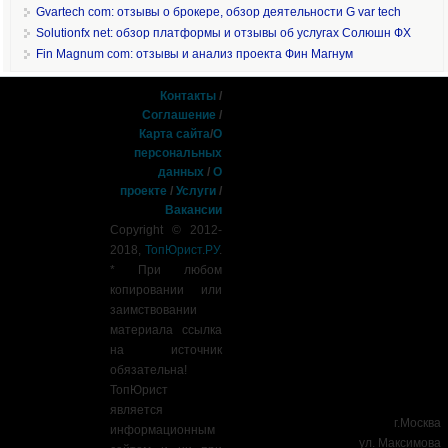
Gvartech com: отзывы о брокере, обзор деятельности G var tech
Solutionfx net: обзор платформы и отзывы об услугах Солюшн ФХ
Fin Magnum com: отзывы и анализ проекта Фин Магнум
Контакты
/
Соглашение
/
Карта сайта
/
О
персональных
данных
/
О
проекте
/
Услуги
/
Вакансии
Copyright © 2012-
2018,
ТопЮрист.РУ
.
* При любом
копировании или
заимствовании
материала ссылка
на источник
обязательна!
ТопЮрист
является
г.Москва
информационным
ул. Максимова