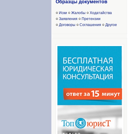
Образцы доку
ментов
○
○
○
Иски
Жалобы
Ходатайства
○
○
Заявления
Претензии
○
○
○
Договоры
Соглашения
Другое