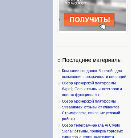
○ Последние материалы
Компании внедряют блокчейн для
повышения прозрачности операций
Обзор брокерской платформы
Wgtdfg Com: отзывы инвесторов и
оценка функционала
Обзор брокерской платформы
Streamforex: отзывы от клиентов
Стримфорекс, описание условий
работы
Обзор телеграм-канала Ai Crypto
Signal: отзывы, проверка торговых
сигналов, оценка надежности