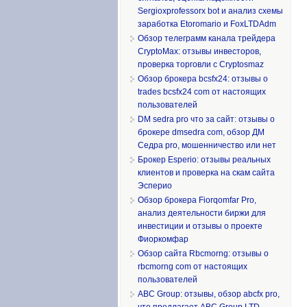
Sergioxprofessorx bot и анализ схемы
заработка Etoromario и FoxLTDAdm
Обзор телеграмм канала трейдера
CryptoMax: отзывы инвесторов,
проверка торговли с Cryptosmaz
Обзор брокера bcsfx24: отзывы о
trades bcsfx24 com от настоящих
пользователей
DM sedra pro что за сайт: отзывы о
брокере dmsedra com, обзор ДМ
Седра pro, мошенничество или нет
Брокер Esperio: отзывы реальных
клиентов и проверка на скам сайта
Эсперио
Обзор брокера Fiorqomfar Pro,
анализ деятельности биржи для
инвестиции и отзывы о проекте
Фиоркомфар
Обзор сайта Rbcmorng: отзывы о
rbcmorng com от настоящих
пользователей
ABC Group: отзывы, обзор abcfx pro,
что предлагает ABC Group LTD,