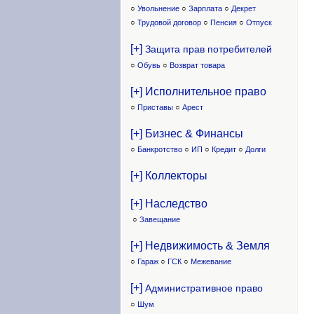
○
Увольнение
○
Зарплата
○
Декрет
○
Трудовой договор
○
Пенсия
○
Отпуск
[+]
Защита прав потребителей
○
Обувь
○
Возврат товара
[+] Исполнительное право
○
Приставы
○
Арест
[+] Бизнес & Финансы
○
Банкротство
○
ИП
○
Кредит
○
Долги
[+] Коллекторы
[+] Наследство
○
Завещание
[+] Недвижимость & Земля
○
Гараж
○
ГСК
○
Межевание
[+]
Административное право
○
Шум