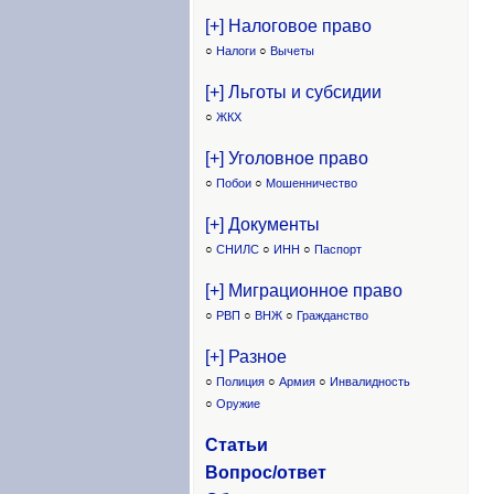
[+] Налоговое право
○
Налоги
○
Вычеты
[+] Льготы и субсидии
○
ЖКХ
[+] Уголовное право
○
Побои
○
Мошенничество
[+] Документы
○
СНИЛС
○
ИНН
○
Паспорт
[+] Миграционное право
○
РВП
○
ВНЖ
○
Гражданство
[+] Разное
○
Полиция
○
Армия
○
Инвалидность
○
Оружие
Статьи
Вопрос/ответ