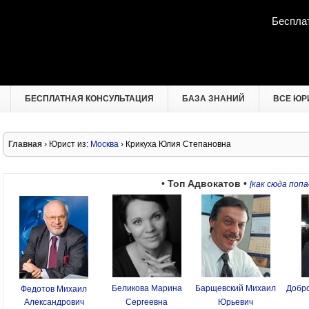
Беспла
БЕСПЛАТНАЯ КОНСУЛЬТАЦИЯ
БАЗА ЗНАНИЙ
ВСЕ ЮР
Главная
› Юрист из:
Москва
› Крикуха Юлия Степановна
• Топ Адвокатов •
[как сюда попа
Беликова Марина
Барщевский Михаил
Добро
Федотов Михаил
Александрович
Сергеевна
Юрьевич