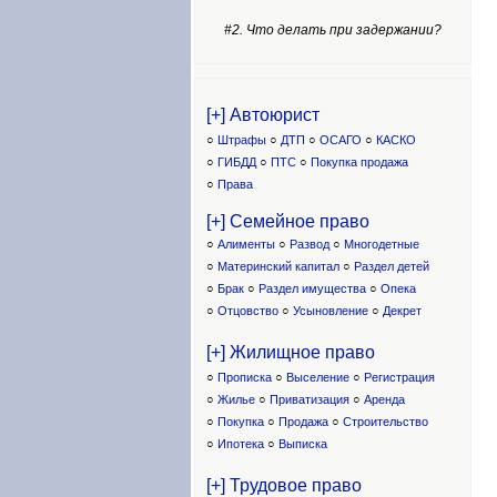
#2. Что делать при задержании?
[+] Автоюрист
○
Штрафы
○
ДТП
○
ОСАГО
○
КАСКО
○
ГИБДД
○
ПТС
○
Покупка продажа
○
Права
[+] Семейное право
○
Алименты
○
Развод
○
Многодетные
○
Материнский капитал
○
Раздел детей
○
Брак
○
Раздел имущества
○
Опека
○
Отцовство
○
Усыновление
○
Декрет
[+] Жилищное право
○
Прописка
○
Выселение
○
Регистрация
○
Жилье
○
Приватизация
○
Аренда
○
Покупка
○
Продажа
○
Строительство
○
Ипотека
○
Выписка
[+] Трудовое право