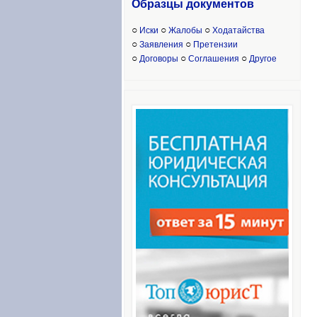
Образцы доку
ментов
○
○
○
Иски
Жалобы
Ходатайства
○
○
Заявления
Претензии
○
○
○
Договоры
Соглашения
Другое