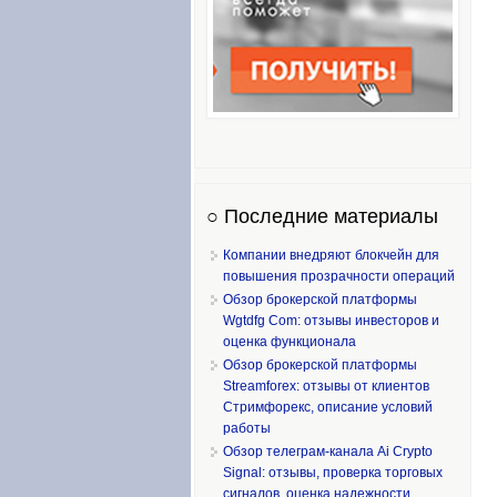
○ Последние материалы
Компании внедряют блокчейн для
повышения прозрачности операций
Обзор брокерской платформы
Wgtdfg Com: отзывы инвесторов и
оценка функционала
Обзор брокерской платформы
Streamforex: отзывы от клиентов
Стримфорекс, описание условий
работы
Обзор телеграм-канала Ai Crypto
Signal: отзывы, проверка торговых
сигналов, оценка надежности