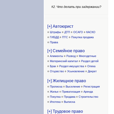
#2. Что делать при задержании?
[+] Автоюрист
○
Штрафы
○
ДТП
○
ОСАГО
○
КАСКО
○
ГИБДД
○
ПТС
○
Покупка продажа
○
Права
[+] Семейное право
○
Алименты
○
Развод
○
Многодетные
○
Материнский капитал
○
Раздел детей
○
Брак
○
Раздел имущества
○
Опека
○
Отцовство
○
Усыновление
○
Декрет
[+] Жилищное право
○
Прописка
○
Выселение
○
Регистрация
○
Жилье
○
Приватизация
○
Аренда
○
Покупка
○
Продажа
○
Строительство
○
Ипотека
○
Выписка
[+] Трудовое право