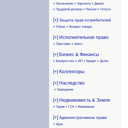
○
Увольнение
○
Зарплата
○
Декрет
○
Трудовой договор
○
Пенсия
○
Отпуск
[+]
Защита прав потребителей
○
Обувь
○
Возврат товара
[+] Исполнительное право
○
Приставы
○
Арест
[+] Бизнес & Финансы
○
Банкротство
○
ИП
○
Кредит
○
Долги
[+] Коллекторы
[+] Наследство
○
Завещание
[+] Недвижимость & Земля
○
Гараж
○
ГСК
○
Межевание
[+]
Административное право
○
Шум