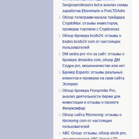
Sergioxprofessorx bot и анализ схемы
заработка Etoromario и FoxLTDAdm
Обзор телеграмм канала трейдера
CryptoMax: отзывы инвесторов,
проверка торговли с Cryptosmaz
Обзор брокера bcsfx24: отзывы о
trades bcsfx24 com от настоящих
пользователей
DM sedra pro что за сайт: отзывы о
брокере dmsedra com, обзор ДМ
Седра pro, мошенничество или нет
Брокер Esperio: отзывы реальных
клиентов и проверка на скам сайта
Эсперио
Обзор брокера Fiorqomfar Pro,
анализ деятельности биржи для
инвестиции и отзывы о проекте
Фиоркомфар
Обзор сайта Rbcmorng: отзывы о
rbcmorng com от настоящих
пользователей
ABC Group: отзывы, обзор abcfx pro,
что предлагает ABC Group LTD,