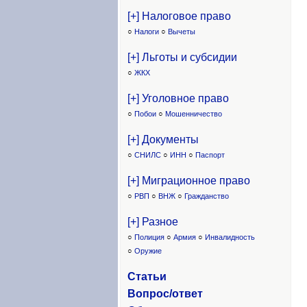
[+] Налоговое право
○
Налоги
○
Вычеты
[+] Льготы и субсидии
○
ЖКХ
[+] Уголовное право
○
Побои
○
Мошенничество
[+] Документы
○
СНИЛС
○
ИНН
○
Паспорт
[+] Миграционное право
○
РВП
○
ВНЖ
○
Гражданство
[+] Разное
○
Полиция
○
Армия
○
Инвалидность
○
Оружие
Статьи
Вопрос/ответ