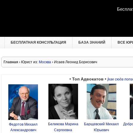
Беспла
БЕСПЛАТНАЯ КОНСУЛЬТАЦИЯ
БАЗА ЗНАНИЙ
ВСЕ ЮР
Главная
› Юрист из:
Москва
› Исаев Леонид Борисович
• Топ Адвокатов •
[как сюда попа
Беликова Марина
Барщевский Михаил
Добро
Федотов Михаил
Александрович
Сергеевна
Юрьевич