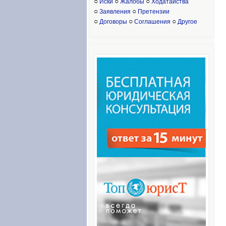
○
○
○
Иски
Жалобы
Ходатайства
○
○
Заявления
Претензии
○
○
○
Договоры
Соглашения
Другое