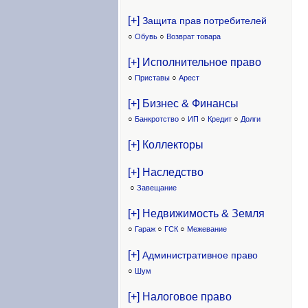
[+]
Защита прав потребителей
○
Обувь
○
Возврат товара
[+] Исполнительное право
○
Приставы
○
Арест
[+] Бизнес & Финансы
○
Банкротство
○
ИП
○
Кредит
○
Долги
[+] Коллекторы
[+] Наследство
○
Завещание
[+] Недвижимость & Земля
○
Гараж
○
ГСК
○
Межевание
[+]
Административное право
○
Шум
[+] Налоговое право