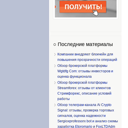
○ Последние материалы
Компании внедряют блокчейн для
повышения прозрачности операций
Обзор брокерской платформы
Wgtdfg Com: отзывы инвесторов и
оценка функционала
Обзор брокерской платформы
Streamforex: отзывы от клиентов
Стримфорекс, описание условий
работы
Обзор телеграм-канала Ai Crypto
Signal: отзывы, проверка торговых
сигналов, оценка надежности
Sergioxprofessorx bot и анализ схемы
заработка Etoromario и FoxLTDAdm