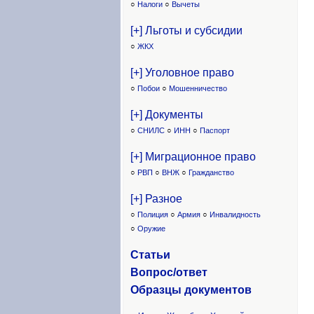
○
Налоги
○
Вычеты
[+] Льготы и субсидии
○
ЖКХ
[+] Уголовное право
○
Побои
○
Мошенничество
[+] Документы
○
СНИЛС
○
ИНН
○
Паспорт
[+] Миграционное право
○
РВП
○
ВНЖ
○
Гражданство
[+] Разное
○
Полиция
○
Армия
○
Инвалидность
○
Оружие
Статьи
Вопрос/ответ
Образцы доку
ментов