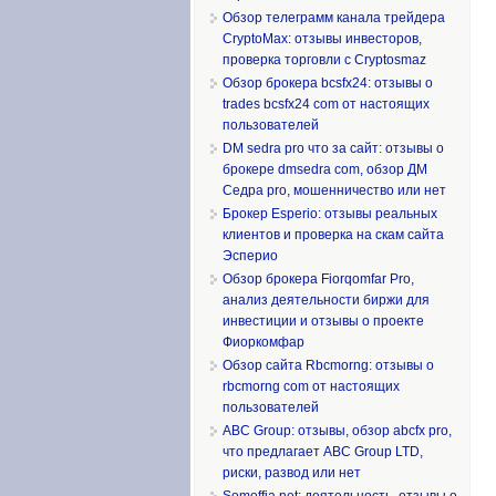
Обзор телеграмм канала трейдера
CryptoMax: отзывы инвесторов,
проверка торговли с Cryptosmaz
Обзор брокера bcsfx24: отзывы о
trades bcsfx24 com от настоящих
пользователей
DM sedra pro что за сайт: отзывы о
брокере dmsedra com, обзор ДМ
Седра pro, мошенничество или нет
Брокер Esperio: отзывы реальных
клиентов и проверка на скам сайта
Эсперио
Обзор брокера Fiorqomfar Pro,
анализ деятельности биржи для
инвестиции и отзывы о проекте
Фиоркомфар
Обзор сайта Rbcmorng: отзывы о
rbcmorng com от настоящих
пользователей
ABC Group: отзывы, обзор abcfx pro,
что предлагает ABC Group LTD,
риски, развод или нет
Somoffia net: деятельность, отзывы о