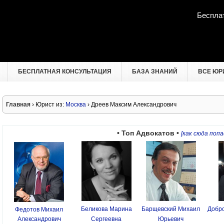
Беспла
БЕСПЛАТНАЯ КОНСУЛЬТАЦИЯ
БАЗА ЗНАНИЙ
ВСЕ ЮР
Главная
› Юрист из:
Москва
› Дреев Максим Александрович
• Топ Адвокатов •
[как сюда попа
Беликова Марина
Барщевский Михаил
Добро
Федотов Михаил
Александрович
Сергеевна
Юрьевич