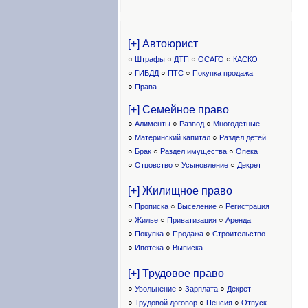
[+] Автоюрист
○
Штрафы
○
ДТП
○
ОСАГО
○
КАСКО
○
ГИБДД
○
ПТС
○
Покупка продажа
○
Права
[+] Семейное право
○
Алименты
○
Развод
○
Многодетные
○
Материнский капитал
○
Раздел детей
○
Брак
○
Раздел имущества
○
Опека
○
Отцовство
○
Усыновление
○
Декрет
[+] Жилищное право
○
Прописка
○
Выселение
○
Регистрация
○
Жилье
○
Приватизация
○
Аренда
○
Покупка
○
Продажа
○
Строительство
○
Ипотека
○
Выписка
[+] Трудовое право
○
Увольнение
○
Зарплата
○
Декрет
○
Трудовой договор
○
Пенсия
○
Отпуск