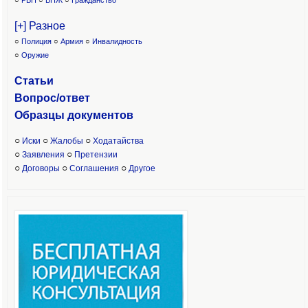
○
РВП
○
ВНЖ
○
Гражданство
[+] Разное
○
Полиция
○
Армия
○
Инвалидность
○
Оружие
Статьи
Вопрос/ответ
Образцы доку
ментов
○
○
○
Иски
Жалобы
Ходатайства
○
○
Заявления
Претензии
○
○
○
Договоры
Соглашения
Другое