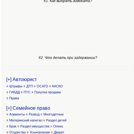
#1. Как выбрать адвоката?
#2. Что делать при задержании?
[+] Автоюрист
○
Штрафы
○
ДТП
○
ОСАГО
○
КАСКО
○
ГИБДД
○
ПТС
○
Покупка продажа
○
Права
[+] Семейное право
○
Алименты
○
Развод
○
Многодетные
○
Материнский капитал
○
Раздел детей
○
Брак
○
Раздел имущества
○
Опека
○
Отцовство
○
Усыновление
○
Декрет