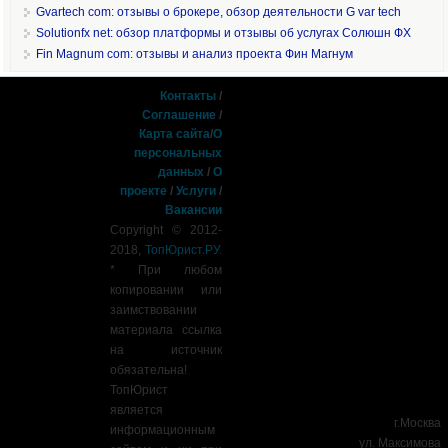
Gvartech com: отзывы о брокере, обзор деятельности G var tech
Solutionfx net: обзор платформы и отзывы об услугах Солюшн ФХ
Fin Magnum com: отзывы и анализ проекта Фин Магнум
Контакты
/
Соглашение
/
Карта сайта
/
О
персональных
данных
/
О
проекте
/
Услуги
/
Вакансии
Copyright © 2012-
2018,
ТопЮрист.РУ
.
* При любом
копировании или
заимствовании
материала ссылка
на источник
обязательна!
ТопЮрист
является
г.Москва
информационным
ул. Максимова