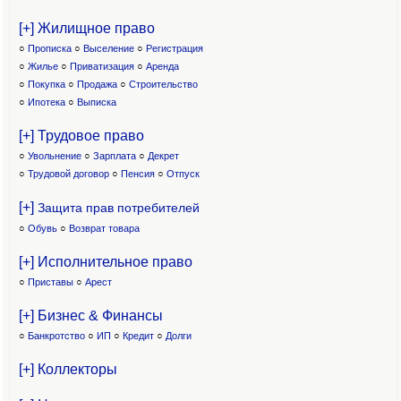
[+] Жилищное право
○
Прописка
○
Выселение
○
Регистрация
○
Жилье
○
Приватизация
○
Аренда
○
Покупка
○
Продажа
○
Строительство
○
Ипотека
○
Выписка
[+] Трудовое право
○
Увольнение
○
Зарплата
○
Декрет
○
Трудовой договор
○
Пенсия
○
Отпуск
[+]
Защита прав потребителей
○
Обувь
○
Возврат товара
[+] Исполнительное право
○
Приставы
○
Арест
[+] Бизнес & Финансы
○
Банкротство
○
ИП
○
Кредит
○
Долги
[+] Коллекторы