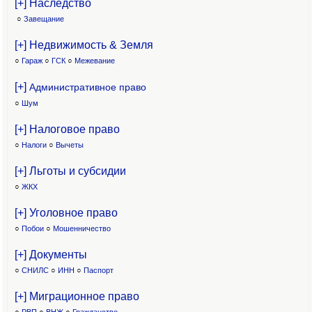
[+] Наследство
○
Завещание
[+] Недвижимость & Земля
○
Гараж
○
ГСК
○
Межевание
[+]
Административное право
○
Шум
[+] Налоговое право
○
Налоги
○
Вычеты
[+] Льготы и субсидии
○
ЖКХ
[+] Уголовное право
○
Побои
○
Мошенничество
[+] Документы
○
СНИЛС
○
ИНН
○
Паспорт
[+] Миграционное право