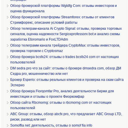
Обзор брокерской платформы Wgtdfg Com: отзывы инвесторов и
оценка функционала
Обзор брокерской платформы Streamforex: отзывы от клиентов
Стримфорекс, описание условий работы
Обзор телеграм-канала Ai Crypto Signal: отзывы, проверка торговых
сигналов, оценка надежности Sergioxprofessorx bot и анализ схемы
заработка Etoromario и FoxLTDAdm
Обзор телеграмм канала трейдера CryptoMax: отзывы инвесторов,
проверка торговли с Cryptosmaz
Обзор брокера bcsfx24: отзывы о trades bcsfx24 com от настоящих
пользователей
DM sedra pro что за сайт: отзывы о брокере dmsedra com, обзор ДМ
Седра pro, мошенничество или нет
Брокер Esperio: отзывы реальных клиентов и проверка на скам сайта
Эсперио
Обзор брокера Fiorqomfar Pro, анализ деятельности биржи для
инвестиции и отзывы о проекте Фиоркомфар
Обзор сайта Rbcmorng: отзывы о rbcmorng com от настоящих
пользователей
ABC Group: отзывы, обзор abcfx pro, что предлагает ABC Group LTD,
риски, развод или нет
Somoffia net: деятельность, отзывы о somof fia info