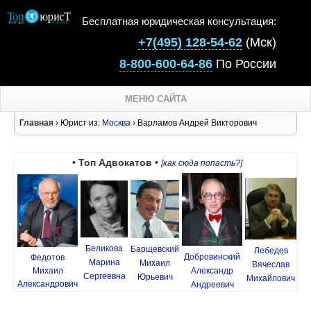
Бесплатная юридическая консультация:
+7(495) 128-54-62
(Мск)
8-800-600-64-86
По России
МЕНЮ САЙТА
Главная
› Юрист из:
Москва
› Варламов Андрей Викторович
• Топ Адвокатов •
[как сюда попасть?]
Беликова
Барщевский
Лебедев
Добровинский
Федотов
Марина
Михаил
Вячеслав
Михаил
Александр
Сергеевна
Юрьевич
Михайлович
Александрович
Андреевич