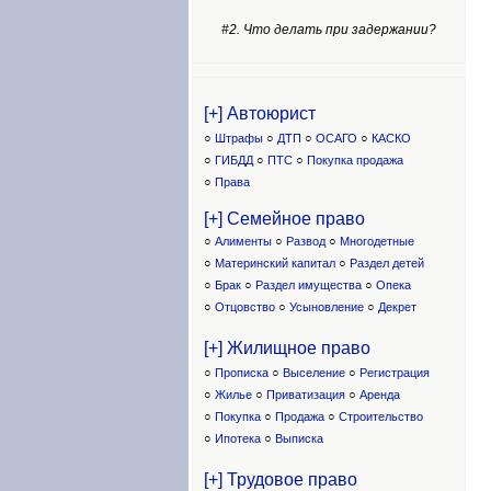
#2. Что делать при задержании?
[+] Автоюрист
○
Штрафы
○
ДТП
○
ОСАГО
○
КАСКО
○
ГИБДД
○
ПТС
○
Покупка продажа
○
Права
[+] Семейное право
○
Алименты
○
Развод
○
Многодетные
○
Материнский капитал
○
Раздел детей
○
Брак
○
Раздел имущества
○
Опека
○
Отцовство
○
Усыновление
○
Декрет
[+] Жилищное право
○
Прописка
○
Выселение
○
Регистрация
○
Жилье
○
Приватизация
○
Аренда
○
Покупка
○
Продажа
○
Строительство
○
Ипотека
○
Выписка
[+] Трудовое право