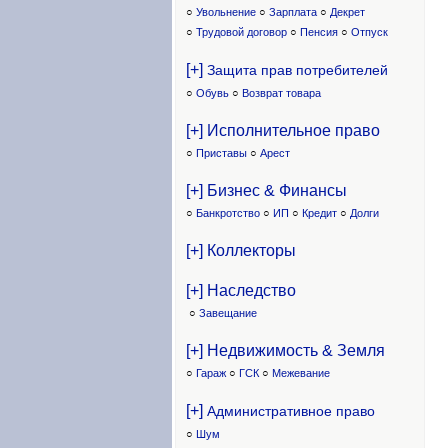
○
Увольнение
○
Зарплата
○
Декрет
○
Трудовой договор
○
Пенсия
○
Отпуск
[+]
Защита прав потребителей
○
Обувь
○
Возврат товара
[+] Исполнительное право
○
Приставы
○
Арест
[+] Бизнес & Финансы
○
Банкротство
○
ИП
○
Кредит
○
Долги
[+] Коллекторы
[+] Наследство
○
Завещание
[+] Недвижимость & Земля
○
Гараж
○
ГСК
○
Межевание
[+]
Административное право
○
Шум