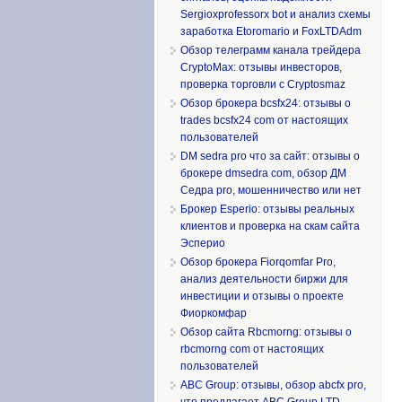
Sergioxprofessorx bot и анализ схемы
заработка Etoromario и FoxLTDAdm
Обзор телеграмм канала трейдера
CryptoMax: отзывы инвесторов,
проверка торговли с Cryptosmaz
Обзор брокера bcsfx24: отзывы о
trades bcsfx24 com от настоящих
пользователей
DM sedra pro что за сайт: отзывы о
брокере dmsedra com, обзор ДМ
Седра pro, мошенничество или нет
Брокер Esperio: отзывы реальных
клиентов и проверка на скам сайта
Эсперио
Обзор брокера Fiorqomfar Pro,
анализ деятельности биржи для
инвестиции и отзывы о проекте
Фиоркомфар
Обзор сайта Rbcmorng: отзывы о
rbcmorng com от настоящих
пользователей
ABC Group: отзывы, обзор abcfx pro,
что предлагает ABC Group LTD,