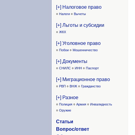
[+] Налоговое право
○
Налоги
○
Вычеты
[+] Льготы и субсидии
○
ЖКХ
[+] Уголовное право
○
Побои
○
Мошенничество
[+] Документы
○
СНИЛС
○
ИНН
○
Паспорт
[+] Миграционное право
○
РВП
○
ВНЖ
○
Гражданство
[+] Разное
○
Полиция
○
Армия
○
Инвалидность
○
Оружие
Статьи
Вопрос/ответ