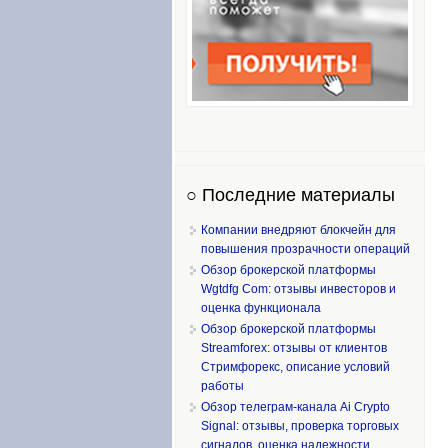
○ Последние материалы
Компании внедряют блокчейн для
повышения прозрачности операций
Обзор брокерской платформы
Wgtdfg Com: отзывы инвесторов и
оценка функционала
Обзор брокерской платформы
Streamforex: отзывы от клиентов
Стримфорекс, описание условий
работы
Обзор телеграм-канала Ai Crypto
Signal: отзывы, проверка торговых
сигналов, оценка надежности