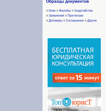
Образцы доку
ментов
○
○
○
Иски
Жалобы
Ходатайства
○
○
Заявления
Претензии
○
○
○
Договоры
Соглашения
Другое