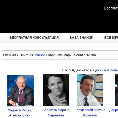
Беспла
БЕСПЛАТНАЯ КОНСУЛЬТАЦИЯ
БАЗА ЗНАНИЙ
ВСЕ ЮР
Главная
› Юрист из:
Москва
› Варенова Марина Анатольевна
• Топ Адвокатов •
[как сюда попа
Беликова Марина
Барщевский Михаил
Добро
Федотов Михаил
Александрович
Сергеевна
Юрьевич