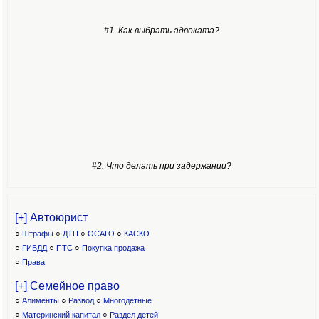
#1. Как выбрать адвоката?
#2. Что делать при задержании?
[+] Автоюрист
○
Штрафы
○
ДТП
○
ОСАГО
○
КАСКО
○
ГИБДД
○
ПТС
○
Покупка продажа
○
Права
[+] Семейное право
○
Алименты
○
Развод
○
Многодетные
○
Материнский капитал
○
Раздел детей