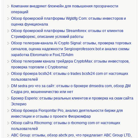
Компании внедряют блокчейн для повышения прозрачности
операций
Обзор брокерской платформы Wgtdfg Com: отзывы инвесторов и
оценка функционала
Обзор брокерской платформы Streamforex: отзывы от клиентов
Стримфорекс, описание условий работы
Обзор телеграм-канала Ai Crypto Signal: отзывы, проверка торговых
сигналов, оценка надежности Sergioxprofessorx bot и анализ схемы
заработка Etoromario и FoxLTDAdm
Обзор телеграмм канала трейдера CryptoMax: отзывы инвесторов,
проверка торговли с Cryptosmaz
Обзор брокера bcsfx24: отзывы о trades bcsfx24 com от настоящих
пользователей
DM sedra pro что за сайт: отзывы о брокере dmsedra com, обзор ДМ
Седра pro, мошенничество или нет
Брокер Esperio: отзывы реальных клиентов и проверка на скам сайта
Эсперио
Обзор брокера Fiorqomfar Pro, анализ деятельности биржи для
инвестиции и отзывы о проекте Фиоркомфар
Обзор сайта Rbcmorng: отзывы о rbcmorng com от настоящих
пользователей
ABC Group: отзывы, обзор abcfx pro, что предлагает ABC Group LTD,