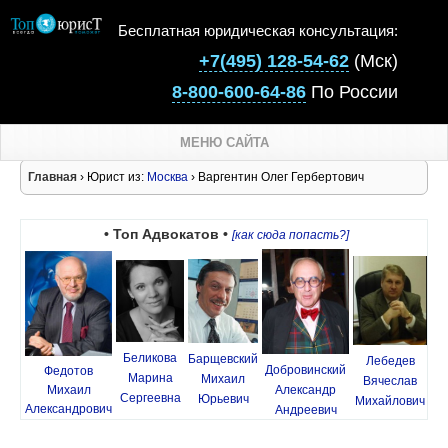
Бесплатная юридическая консультация:
+7(495) 128-54-62
(Мск)
8-800-600-64-86
По России
МЕНЮ САЙТА
Главная
› Юрист из:
Москва
› Варгентин Олег Гербертович
• Топ Адвокатов •
[как сюда попасть?]
Беликова
Барщевский
Лебедев
Добровинский
Федотов
Марина
Михаил
Вячеслав
Михаил
Александр
Сергеевна
Юрьевич
Михайлович
Александрович
Андреевич