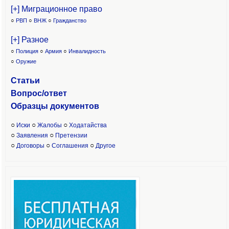
[+] Миграционное право
○
РВП
○
ВНЖ
○
Гражданство
[+] Разное
○
Полиция
○
Армия
○
Инвалидность
○
Оружие
Статьи
Вопрос/ответ
Образцы доку
ментов
○
○
○
Иски
Жалобы
Ходатайства
○
○
Заявления
Претензии
○
○
○
Договоры
Соглашения
Другое