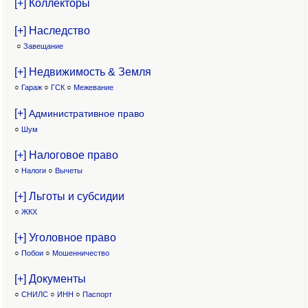
[+] Коллекторы
[+] Наследство
○
Завещание
[+] Недвижимость & Земля
○
Гараж
○
ГСК
○
Межевание
[+]
Административное право
○
Шум
[+] Налоговое право
○
Налоги
○
Вычеты
[+] Льготы и субсидии
○
ЖКХ
[+] Уголовное право
○
Побои
○
Мошенничество
[+] Документы
○
СНИЛС
○
ИНН
○
Паспорт