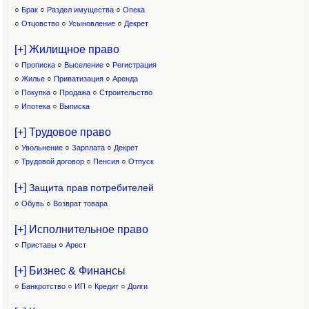
○
Брак
○
Раздел имущества
○
Опека
○
Отцовство
○
Усыновление
○
Декрет
[+] Жилищное право
○
Прописка
○
Выселение
○
Регистрация
○
Жилье
○
Приватизация
○
Аренда
○
Покупка
○
Продажа
○
Строительство
○
Ипотека
○
Выписка
[+] Трудовое право
○
Увольнение
○
Зарплата
○
Декрет
○
Трудовой договор
○
Пенсия
○
Отпуск
[+]
Защита прав потребителей
○
Обувь
○
Возврат товара
[+] Исполнительное право
○
Приставы
○
Арест
[+] Бизнес & Финансы
○
Банкротство
○
ИП
○
Кредит
○
Долги