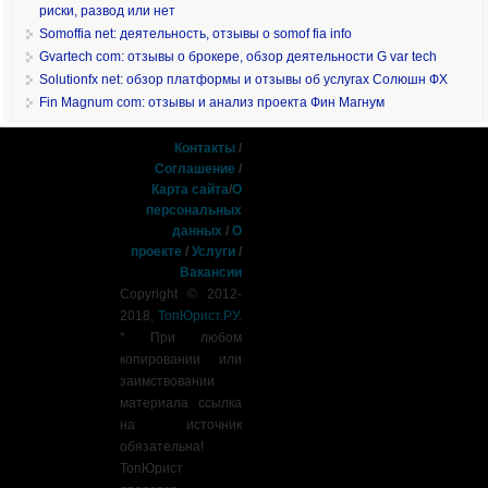
риски, развод или нет
Somoffia net: деятельность, отзывы о somof fia info
Gvartech com: отзывы о брокере, обзор деятельности G var tech
Solutionfx net: обзор платформы и отзывы об услугах Солюшн ФХ
Fin Magnum com: отзывы и анализ проекта Фин Магнум
Контакты
/
Соглашение
/
Карта сайта
/
О
персональных
данных
/
О
проекте
/
Услуги
/
Вакансии
Copyright © 2012-
2018,
ТопЮрист.РУ
.
* При любом
копировании или
заимствовании
материала ссылка
на источник
обязательна!
ТопЮрист