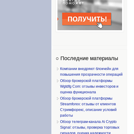
○ Последние материалы
Компании внедряют блокчейн для
повышения прозрачности операций
Обзор брокерской платформы
Wgtdfg Com: отзывы инвесторов и
оценка функционала
Обзор брокерской платформы
Streamforex: отзывы от клиентов
Стримфорекс, описание условий
работы
Обзор телеграм-канала Ai Crypto
Signal: отзывы, проверка торговых
сигналов, оценка надежности