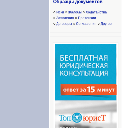
Образцы доку
ментов
○
○
○
Иски
Жалобы
Ходатайства
○
○
Заявления
Претензии
○
○
○
Договоры
Соглашения
Другое