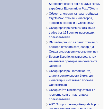
Sergioxprofessorx bot и анализ схемы
заработка Etoromario и FoxLTDAdm
Обзор телеграмм канала трейдера
CryptoMax: отзывы инвесторов,
проверка торговли с Cryptosmaz
Обзор брокера bcsfx24: отзывы о
trades bcsfx24 com от настоящих
пользователей
DM sedra pro что за сайт: отзывы о
брокере dmsedra com, обзор ДМ
Седра pro, мошенничество или нет
Брокер Esperio: отзывы реальных
клиентов и проверка на скам сайта
Эсперио
Обзор брокера Fiorqomfar Pro,
анализ деятельности биржи для
инвестиции и отзывы о проекте
Фиоркомфар
Обзор сайта Rbcmorng: отзывы о
rbcmorng com от настоящих
пользователей
ABC Group: отзывы, обзор abcfx pro,
что предлагает ABC Group LTD,