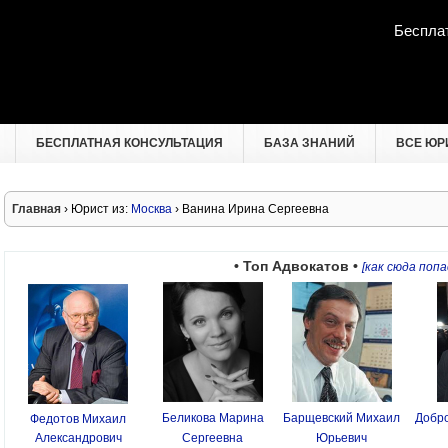
Беспла
БЕСПЛАТНАЯ КОНСУЛЬТАЦИЯ
БАЗА ЗНАНИЙ
ВСЕ ЮР
Главная
› Юрист из:
Москва
› Ванина Ирина Сергеевна
• Топ Адвокатов •
[как сюда попа
Беликова Марина
Барщевский Михаил
Добро
Федотов Михаил
Александрович
Сергеевна
Юрьевич