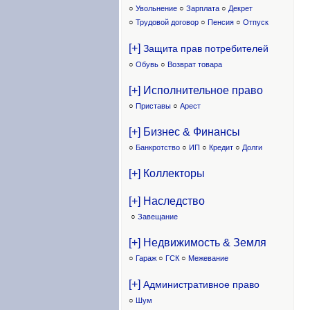
○
Увольнение
○
Зарплата
○
Декрет
○
Трудовой договор
○
Пенсия
○
Отпуск
[+]
Защита прав потребителей
○
Обувь
○
Возврат товара
[+] Исполнительное право
○
Приставы
○
Арест
[+] Бизнес & Финансы
○
Банкротство
○
ИП
○
Кредит
○
Долги
[+] Коллекторы
[+] Наследство
○
Завещание
[+] Недвижимость & Земля
○
Гараж
○
ГСК
○
Межевание
[+]
Административное право
○
Шум