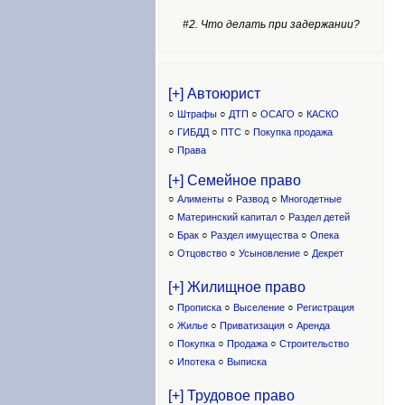
#2. Что делать при задержании?
[+] Автоюрист
○
Штрафы
○
ДТП
○
ОСАГО
○
КАСКО
○
ГИБДД
○
ПТС
○
Покупка продажа
○
Права
[+] Семейное право
○
Алименты
○
Развод
○
Многодетные
○
Материнский капитал
○
Раздел детей
○
Брак
○
Раздел имущества
○
Опека
○
Отцовство
○
Усыновление
○
Декрет
[+] Жилищное право
○
Прописка
○
Выселение
○
Регистрация
○
Жилье
○
Приватизация
○
Аренда
○
Покупка
○
Продажа
○
Строительство
○
Ипотека
○
Выписка
[+] Трудовое право