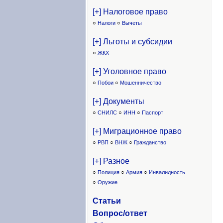
[+] Налоговое право
○
Налоги
○
Вычеты
[+] Льготы и субсидии
○
ЖКХ
[+] Уголовное право
○
Побои
○
Мошенничество
[+] Документы
○
СНИЛС
○
ИНН
○
Паспорт
[+] Миграционное право
○
РВП
○
ВНЖ
○
Гражданство
[+] Разное
○
Полиция
○
Армия
○
Инвалидность
○
Оружие
Статьи
Вопрос/ответ