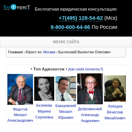
Бесплатная юридическая консультация:
+7(495) 128-54-62
(Мск)
8-800-600-64-86
По России
МЕНЮ САЙТА
Главная
› Юрист из:
Москва
› Бытенский Валентин Олегович
• Топ Адвокатов •
[как сюда попасть?]
Беликова
Барщевский
Лебедев
Добровинский
Федотов
Марина
Михаил
Вячеслав
Михаил
Александр
Сергеевна
Юрьевич
Михайлович
Александрович
Андреевич