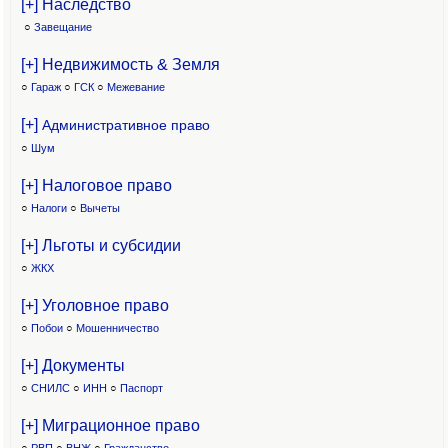
[+] Наследство
○
Завещание
[+] Недвижимость & Земля
○
Гараж
○
ГСК
○
Межевание
[+]
Административное право
○
Шум
[+] Налоговое право
○
Налоги
○
Вычеты
[+] Льготы и субсидии
○
ЖКХ
[+] Уголовное право
○
Побои
○
Мошенничество
[+] Документы
○
СНИЛС
○
ИНН
○
Паспорт
[+] Миграционное право