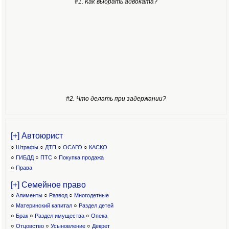
#1. Как выбрать адвоката?
#2. Что делать при задержании?
[+] Автоюрист
○
Штрафы
○
ДТП
○
ОСАГО
○
КАСКО
○
ГИБДД
○
ПТС
○
Покупка продажа
○
Права
[+] Семейное право
○
Алименты
○
Развод
○
Многодетные
○
Материнский капитал
○
Раздел детей
○
Брак
○
Раздел имущества
○
Опека
○
Отцовство
○
Усыновление
○
Декрет