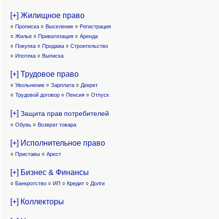
[+] Жилищное право
○
Прописка
○
Выселение
○
Регистрация
○
Жилье
○
Приватизация
○
Аренда
○
Покупка
○
Продажа
○
Строительство
○
Ипотека
○
Выписка
[+] Трудовое право
○
Увольнение
○
Зарплата
○
Декрет
○
Трудовой договор
○
Пенсия
○
Отпуск
[+]
Защита прав потребителей
○
Обувь
○
Возврат товара
[+] Исполнительное право
○
Приставы
○
Арест
[+] Бизнес & Финансы
○
Банкротство
○
ИП
○
Кредит
○
Долги
[+] Коллекторы