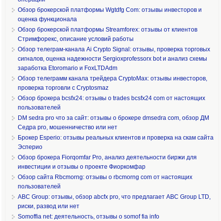
Обзор брокерской платформы Wgtdfg Com: отзывы инвесторов и
оценка функционала
Обзор брокерской платформы Streamforex: отзывы от клиентов
Стримфорекс, описание условий работы
Обзор телеграм-канала Ai Crypto Signal: отзывы, проверка торговых
сигналов, оценка надежности Sergioxprofessorx bot и анализ схемы
заработка Etoromario и FoxLTDAdm
Обзор телеграмм канала трейдера CryptoMax: отзывы инвесторов,
проверка торговли с Cryptosmaz
Обзор брокера bcsfx24: отзывы о trades bcsfx24 com от настоящих
пользователей
DM sedra pro что за сайт: отзывы о брокере dmsedra com, обзор ДМ
Седра pro, мошенничество или нет
Брокер Esperio: отзывы реальных клиентов и проверка на скам сайта
Эсперио
Обзор брокера Fiorqomfar Pro, анализ деятельности биржи для
инвестиции и отзывы о проекте Фиоркомфар
Обзор сайта Rbcmorng: отзывы о rbcmorng com от настоящих
пользователей
ABC Group: отзывы, обзор abcfx pro, что предлагает ABC Group LTD,
риски, развод или нет
Somoffia net: деятельность, отзывы о somof fia info