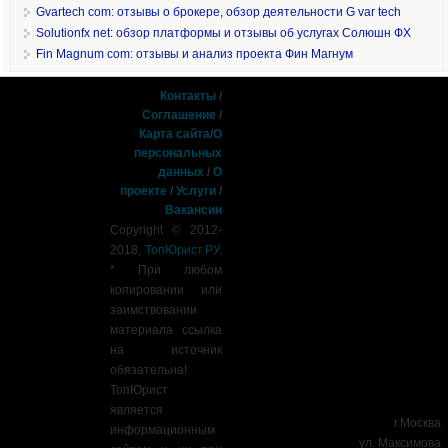
Gvartech com: отзывы о брокере, обзор деятельности G var tech
Solutionfx net: обзор платформы и отзывы об услугах Солюшн ФХ
Fin Magnum com: отзывы и анализ проекта Фин Магнум
Контакты
/
Соглашение
/
Карта сайта
/
О
персональных
данных
/
О
проекте
/
Услуги
/
Вакансии
Copyright © 2012-
2018,
ТопЮрист.РУ
.
* При любом
копировании или
заимствовании
материала ссылка
на источник
обязательна!
ТопЮрист
является
г.Москва
информационным
ул. Максимова