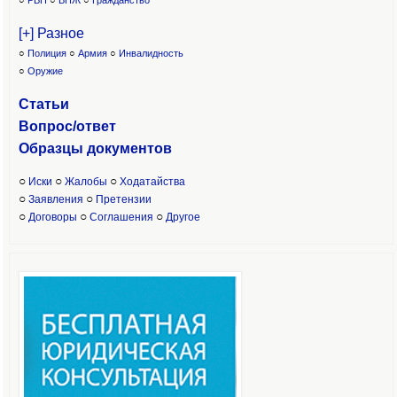
○
РВП
○
ВНЖ
○
Гражданство
[+] Разное
○
Полиция
○
Армия
○
Инвалидность
○
Оружие
Статьи
Вопрос/ответ
Образцы доку
ментов
○
○
○
Иски
Жалобы
Ходатайства
○
○
Заявления
Претензии
○
○
○
Договоры
Соглашения
Другое