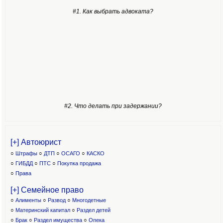
#1. Как выбрать адвоката?
#2. Что делать при задержании?
[+] Автоюрист
○
Штрафы
○
ДТП
○
ОСАГО
○
КАСКО
○
ГИБДД
○
ПТС
○
Покупка продажа
○
Права
[+] Семейное право
○
Алименты
○
Развод
○
Многодетные
○
Материнский капитал
○
Раздел детей
○
Брак
○
Раздел имущества
○
Опека