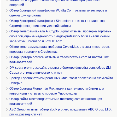
операций
Обзор брокерской платформы Wgtdfg Com: отзывы инвесторов и
оценка функционала
Обзор брокерской платформы Streamforex: отзывы от клиентов
Стримфорекс, описание условий работы
Обзор телеграм-канала Ai Crypto Signal: отзывы, проверка торговых
сигналов, оценка надежности Sergioxprofessorx bot и анализ схемы
заработка Etoromario и FoxLTDAdm
Обзор телеграмм канала трейдера CryptoMax: отзывы инвесторов,
проверка торговли с Cryptosmaz
Обзор брокера bcsfx24: отзывы о trades bcsfx24 com от настоящих
пользователей
DM sedra pro что за сайт: отзывы о брокере dmsedra com, обзор ДМ
Седра pro, мошенничество или нет
Брокер Esperio: отзывы реальных клиентов и проверка на скам сайта
Эсперио
Обзор брокера Fiorqomfar Pro, анализ деятельности биржи для
инвестиции и отзывы о проекте Фиоркомфар
Обзор сайта Rbcmorng: отзывы о rbcmorng com от настоящих
пользователей
ABC Group: отзывы, обзор abcfx pro, что предлагает ABC Group LTD,
риски, развод или нет