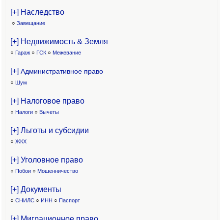
[+] Наследство
○
Завещание
[+] Недвижимость & Земля
○
Гараж
○
ГСК
○
Межевание
[+]
Административное право
○
Шум
[+] Налоговое право
○
Налоги
○
Вычеты
[+] Льготы и субсидии
○
ЖКХ
[+] Уголовное право
○
Побои
○
Мошенничество
[+] Документы
○
СНИЛС
○
ИНН
○
Паспорт
[+] Миграционное право