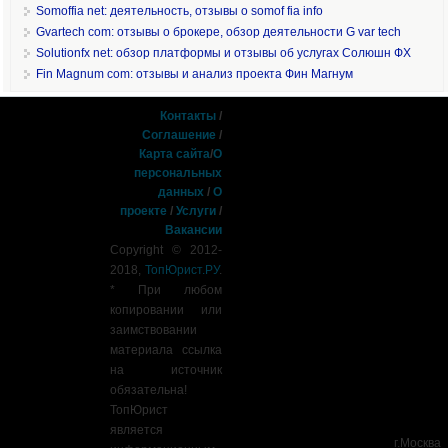
Somoffia net: деятельность, отзывы о somof fia info
Gvartech com: отзывы о брокере, обзор деятельности G var tech
Solutionfx net: обзор платформы и отзывы об услугах Солюшн ФХ
Fin Magnum com: отзывы и анализ проекта Фин Магнум
Контакты
/
Соглашение
/
Карта сайта
/
О
персональных
данных
/
О
проекте
/
Услуги
/
Вакансии
Copyright © 2012-
2018,
ТопЮрист.РУ
.
* При любом
копировании или
заимствовании
материала ссылка
на источник
обязательна!
ТопЮрист
является
г.Москва