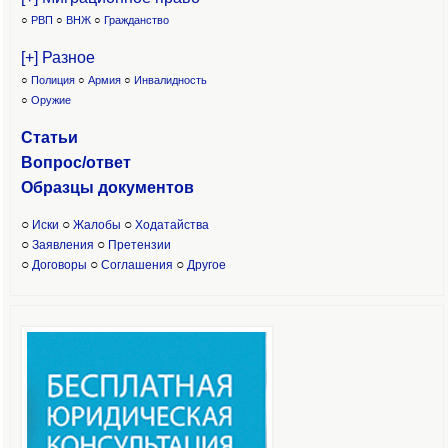
○
РВП
○
ВНЖ
○
Гражданство
[+] Разное
○
Полиция
○
Армия
○
Инвалидность
○
Оружие
Статьи
Вопрос/ответ
Образцы доку
ментов
○
○
○
Иски
Жалобы
Ходатайства
○
○
Заявления
Претензии
○
○
○
Договоры
Соглашения
Другое