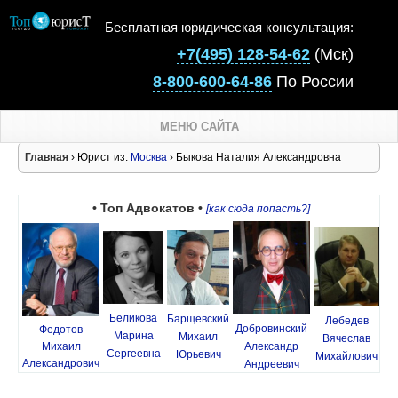
Бесплатная юридическая консультация:
+7(495) 128-54-62
(Мск)
8-800-600-64-86
По России
МЕНЮ САЙТА
Главная
› Юрист из:
Москва
› Быкова Наталия Александровна
• Топ Адвокатов •
[как сюда попасть?]
Беликова
Барщевский
Лебедев
Добровинский
Федотов
Марина
Михаил
Вячеслав
Михаил
Александр
Сергеевна
Юрьевич
Михайлович
Александрович
Андреевич