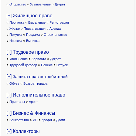
○
Отцовство
○
Усыновление
○
Декрет
[+] Жилищное право
○
Прописка
○
Выселение
○
Регистрация
○
Жилье
○
Приватизация
○
Аренда
○
Покупка
○
Продажа
○
Строительство
○
Ипотека
○
Выписка
[+] Трудовое право
○
Увольнение
○
Зарплата
○
Декрет
○
Трудовой договор
○
Пенсия
○
Отпуск
[+]
Защита прав потребителей
○
Обувь
○
Возврат товара
[+] Исполнительное право
○
Приставы
○
Арест
[+] Бизнес & Финансы
○
Банкротство
○
ИП
○
Кредит
○
Долги
[+] Коллекторы