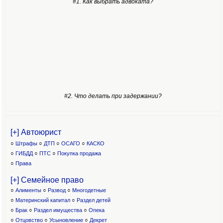
#1. Как выбрать адвоката?
#2. Что делать при задержании?
[+] Автоюрист
○
Штрафы
○
ДТП
○
ОСАГО
○
КАСКО
○
ГИБДД
○
ПТС
○
Покупка продажа
○
Права
[+] Семейное право
○
Алименты
○
Развод
○
Многодетные
○
Материнский капитал
○
Раздел детей
○
Брак
○
Раздел имущества
○
Опека
○
Отцовство
○
Усыновление
○
Декрет