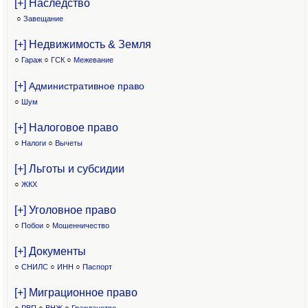
[+] Наследство
○
Завещание
[+] Недвижимость & Земля
○
Гараж
○
ГСК
○
Межевание
[+]
Административное право
○
Шум
[+] Налоговое право
○
Налоги
○
Вычеты
[+] Льготы и субсидии
○
ЖКХ
[+] Уголовное право
○
Побои
○
Мошенничество
[+] Документы
○
СНИЛС
○
ИНН
○
Паспорт
[+] Миграционное право