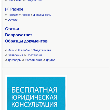
○
РВП
○
ВНЖ
○
Гражданство
[+] Разное
○
Полиция
○
Армия
○
Инвалидность
○
Оружие
Статьи
Вопрос/ответ
Образцы доку
ментов
○
○
○
Иски
Жалобы
Ходатайства
○
○
Заявления
Претензии
○
○
○
Договоры
Соглашения
Другое