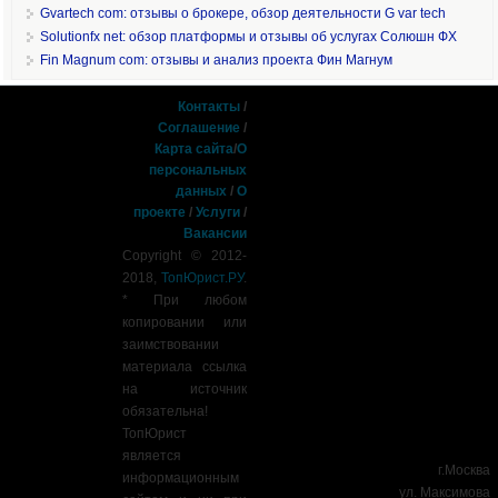
Gvartech com: отзывы о брокере, обзор деятельности G var tech
Solutionfx net: обзор платформы и отзывы об услугах Солюшн ФХ
Fin Magnum com: отзывы и анализ проекта Фин Магнум
Контакты
/
Соглашение
/
Карта сайта
/
О
персональных
данных
/
О
проекте
/
Услуги
/
Вакансии
Copyright © 2012-
2018,
ТопЮрист.РУ
.
* При любом
копировании или
заимствовании
материала ссылка
на источник
обязательна!
ТопЮрист
является
г.Москва
информационным
ул. Максимова