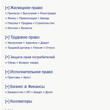
[+] Жилищное право
○
Прописка
○
Выселение
○
Регистрация
○
Жилье
○
Приватизация
○
Аренда
○
Покупка
○
Продажа
○
Строительство
○
Ипотека
○
Выписка
[+] Трудовое право
○
Увольнение
○
Зарплата
○
Декрет
○
Трудовой договор
○
Пенсия
○
Отпуск
[+]
Защита прав потребителей
○
Обувь
○
Возврат товара
[+] Исполнительное право
○
Приставы
○
Арест
[+] Бизнес & Финансы
○
Банкротство
○
ИП
○
Кредит
○
Долги
[+] Коллекторы