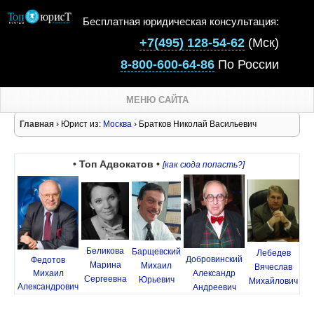
Бесплатная юридическая консультация:
+7(495) 128-54-62
(Мск)
8-800-600-64-86
По России
МЕНЮ САЙТА
Главная
› Юрист из:
Москва
› Братков Николай Васильевич
• Топ Адвокатов •
[как сюда попасть?]
Беликова
Барщевский
Лебедев
Добровинский
Федотов
Марина
Михаил
Вячеслав
Михаил
Александр
Сергеевна
Юрьевич
Михайлович
Александрович
Андреевич