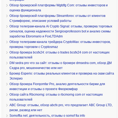
Обзор брокерской платформы Wgtdfg Com: отзывы инвесторов и
оценка функционала
Обзор брокерской платформы Streamforex: отзывы от клиентов
Стримфорекс, описание условий работы
Обзор телеграм-канала Ai Crypto Signal: отзывы, проверка торговых
сигналов, оценка надежности Sergioxprofessorx bot и анализ схемы
заработка Etoromario и FoxLTDAdm
Обзор телеграмм канала трейдера CryptoMax: отзывы инвесторов,
проверка торговли с Cryptosmaz
Обзор брокера bcsfx24: отзывы о trades bcsfx24 com от настоящих
пользователей
DM sedra pro что за сайт: отзывы о брокере dmsedra com, обзор ДМ
Седра pro, мошенничество или нет
Брокер Esperio: отзывы реальных клиентов и проверка на скам сайта
Эсперио
Обзор брокера Fiorqomfar Pro, анализ деятельности биржи для
инвестиции и отзывы о проекте Фиоркомфар
Обзор сайта Rbcmorng: отзывы о rbcmorng com от настоящих
пользователей
ABC Group: отзывы, обзор abcfx pro, что предлагает ABC Group LTD,
риски, развод или нет
Somoffia net: деятельность, отзывы о somof fia info