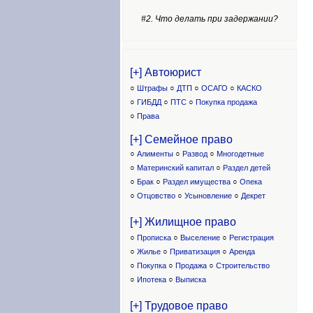
#2. Что делать при задержании?
[+] Автоюрист
○
Штрафы
○
ДТП
○
ОСАГО
○
КАСКО
○
ГИБДД
○
ПТС
○
Покупка продажа
○
Права
[+] Семейное право
○
Алименты
○
Развод
○
Многодетные
○
Материнский капитал
○
Раздел детей
○
Брак
○
Раздел имущества
○
Опека
○
Отцовство
○
Усыновление
○
Декрет
[+] Жилищное право
○
Прописка
○
Выселение
○
Регистрация
○
Жилье
○
Приватизация
○
Аренда
○
Покупка
○
Продажа
○
Строительство
○
Ипотека
○
Выписка
[+] Трудовое право