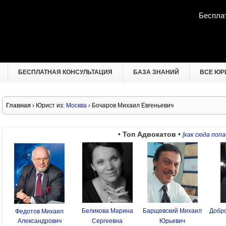
Беспла
БЕСПЛАТНАЯ КОНСУЛЬТАЦИЯ
БАЗА ЗНАНИЙ
ВСЕ ЮР
Главная
› Юрист из:
Москва
› Бочаров Михаил Евгеньевич
• Топ Адвокатов •
[как сюда попа
Беликова Марина
Барщевский Михаил
Добро
Федотов Михаил
Александрович
Сергеевна
Юрьевич