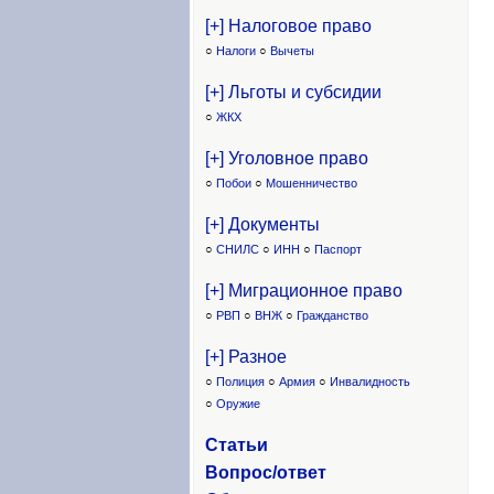
[+] Налоговое право
○
Налоги
○
Вычеты
[+] Льготы и субсидии
○
ЖКХ
[+] Уголовное право
○
Побои
○
Мошенничество
[+] Документы
○
СНИЛС
○
ИНН
○
Паспорт
[+] Миграционное право
○
РВП
○
ВНЖ
○
Гражданство
[+] Разное
○
Полиция
○
Армия
○
Инвалидность
○
Оружие
Статьи
Вопрос/ответ