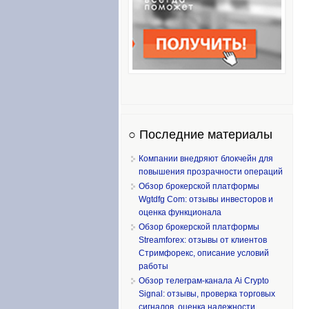
○ Последние материалы
Компании внедряют блокчейн для
повышения прозрачности операций
Обзор брокерской платформы
Wgtdfg Com: отзывы инвесторов и
оценка функционала
Обзор брокерской платформы
Streamforex: отзывы от клиентов
Стримфорекс, описание условий
работы
Обзор телеграм-канала Ai Crypto
Signal: отзывы, проверка торговых
сигналов, оценка надежности