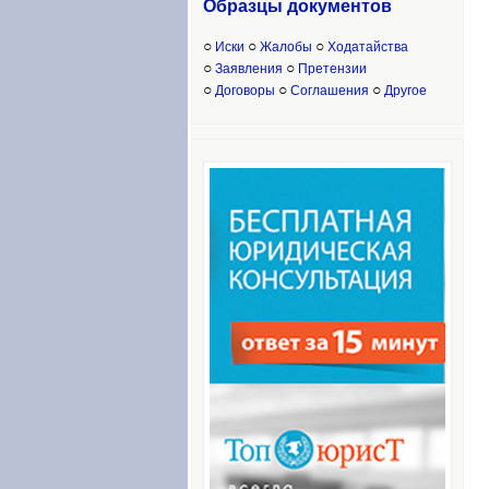
Образцы доку
ментов
○
○
○
Иски
Жалобы
Ходатайства
○
○
Заявления
Претензии
○
○
○
Договоры
Соглашения
Другое