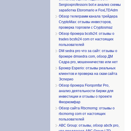
Sergioxprofessorx bot и анализ схемы
заработка Etoromario и FoxLTDAdm
Обзор телеграмм канала трейдера
CryptoMax: отзывы инвесторов,
проверка торговли с Cryptosmaz
Обзор брокера bcsfx24: отзывы о
trades bcsfx24 com от настоящих
пользователей
DM sedra pro что за сайт: отзывы о
брокере dmsedra com, обзор ДМ
Седра pro, мошенничество или нет
Брокер Esperio: отзывы реальных
клиентов и проверка на скам сайта
Эсперио
Обзор брокера Fiorqomfar Pro,
анализ деятельности биржи для
инвестиции и отзывы о проекте
Фиоркомфар
Обзор сайта Rbcmorng: отзывы о
rbcmorng com от настоящих
пользователей
ABC Group: отзывы, обзор abcfx pro,
что предлагает ABC Group LTD,