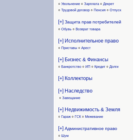
○
Увольнение
○
Зарплата
○
Декрет
○
Трудовой договор
○
Пенсия
○
Отпуск
[+]
Защита прав потребителей
○
Обувь
○
Возврат товара
[+] Исполнительное право
○
Приставы
○
Арест
[+] Бизнес & Финансы
○
Банкротство
○
ИП
○
Кредит
○
Долги
[+] Коллекторы
[+] Наследство
○
Завещание
[+] Недвижимость & Земля
○
Гараж
○
ГСК
○
Межевание
[+]
Административное право
○
Шум