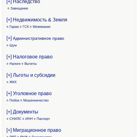
[+] Наследство
○
Завещание
[+] Недвижимость & Земля
○
Гараж
○
ГСК
○
Межевание
[+]
Административное право
○
Шум
[+] Налоговое право
○
Налоги
○
Вычеты
[+] Льготы и субсидии
○
ЖКХ
[+] Уголовное право
○
Побои
○
Мошенничество
[+] Документы
○
СНИЛС
○
ИНН
○
Паспорт
[+] Миграционное право