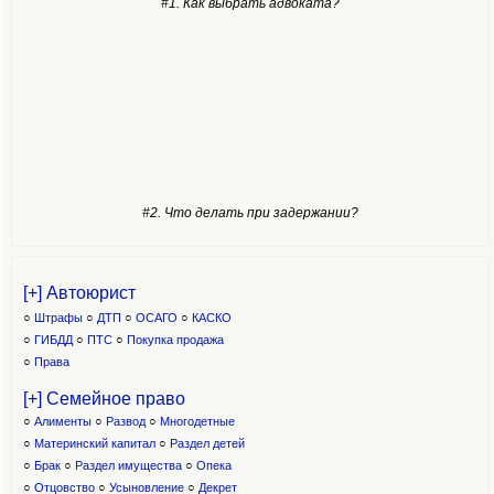
#1. Как выбрать адвоката?
#2. Что делать при задержании?
[+] Автоюрист
○
Штрафы
○
ДТП
○
ОСАГО
○
КАСКО
○
ГИБДД
○
ПТС
○
Покупка продажа
○
Права
[+] Семейное право
○
Алименты
○
Развод
○
Многодетные
○
Материнский капитал
○
Раздел детей
○
Брак
○
Раздел имущества
○
Опека
○
Отцовство
○
Усыновление
○
Декрет