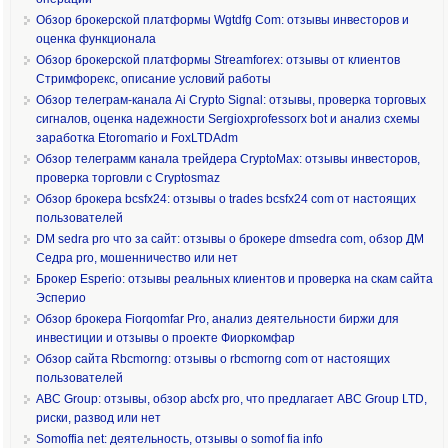
Обзор брокерской платформы Wgtdfg Com: отзывы инвесторов и
оценка функционала
Обзор брокерской платформы Streamforex: отзывы от клиентов
Стримфорекс, описание условий работы
Обзор телеграм-канала Ai Crypto Signal: отзывы, проверка торговых
сигналов, оценка надежности Sergioxprofessorx bot и анализ схемы
заработка Etoromario и FoxLTDAdm
Обзор телеграмм канала трейдера CryptoMax: отзывы инвесторов,
проверка торговли с Cryptosmaz
Обзор брокера bcsfx24: отзывы о trades bcsfx24 com от настоящих
пользователей
DM sedra pro что за сайт: отзывы о брокере dmsedra com, обзор ДМ
Седра pro, мошенничество или нет
Брокер Esperio: отзывы реальных клиентов и проверка на скам сайта
Эсперио
Обзор брокера Fiorqomfar Pro, анализ деятельности биржи для
инвестиции и отзывы о проекте Фиоркомфар
Обзор сайта Rbcmorng: отзывы о rbcmorng com от настоящих
пользователей
ABC Group: отзывы, обзор abcfx pro, что предлагает ABC Group LTD,
риски, развод или нет
Somoffia net: деятельность, отзывы о somof fia info