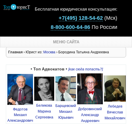
Бесплатная юридическая консультация:
+7(495) 128-54-62
(Мск)
8-800-600-64-86
По России
МЕНЮ САЙТА
Главная
› Юрист из:
Москва
› Бородина Татьяна Андреевна
• Топ Адвокатов •
[как сюда попасть?]
Беликова
Барщевский
Лебедев
Добровинский
Федотов
Марина
Михаил
Вячеслав
Михаил
Александр
Сергеевна
Юрьевич
Михайлович
Александрович
Андреевич