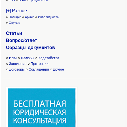
○
РВП
○
ВНЖ
○
Гражданство
[+] Разное
○
Полиция
○
Армия
○
Инвалидность
○
Оружие
Статьи
Вопрос/ответ
Образцы доку
ментов
○
○
○
Иски
Жалобы
Ходатайства
○
○
Заявления
Претензии
○
○
○
Договоры
Соглашения
Другое