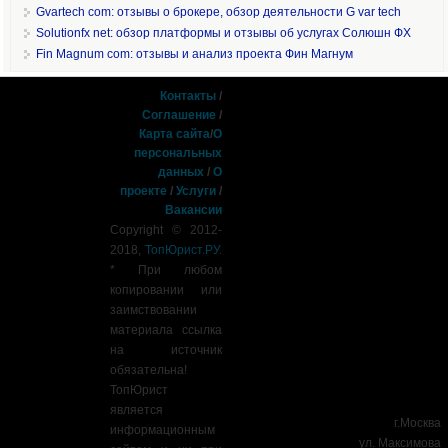
Gvartech com: отзывы о брокере, обзор деятельности G var tech
Solutionfx net: обзор платформы и отзывы об услугах Солюшн ФХ
Fin Magnum com: отзывы и анализ проекта Фин Магнум
Контакты
/
Соглашение
/
Карта сайта
/
О
персональных
данных
/
О
проекте
/
Услуги
/
Вакансии
Copyright © 2012-
2018,
ТопЮрист.РУ
.
* При любом
копировании или
заимствовании
материала ссылка
на источник
обязательна!
ТопЮрист
является
г.Москва
информационным
ул. Максимова