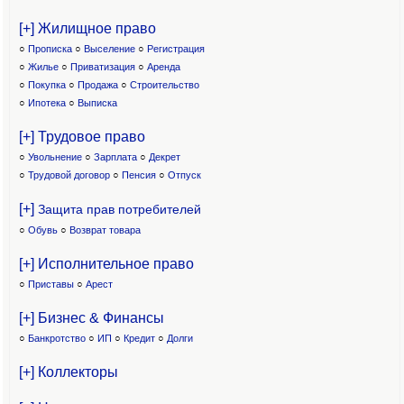
[+] Жилищное право
○
Прописка
○
Выселение
○
Регистрация
○
Жилье
○
Приватизация
○
Аренда
○
Покупка
○
Продажа
○
Строительство
○
Ипотека
○
Выписка
[+] Трудовое право
○
Увольнение
○
Зарплата
○
Декрет
○
Трудовой договор
○
Пенсия
○
Отпуск
[+]
Защита прав потребителей
○
Обувь
○
Возврат товара
[+] Исполнительное право
○
Приставы
○
Арест
[+] Бизнес & Финансы
○
Банкротство
○
ИП
○
Кредит
○
Долги
[+] Коллекторы