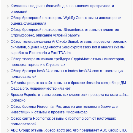
Компании внедряют блокчейн для повышения прозрачности
операций
Обзор брокерской платформы Wgtdfg Com: отзывы инвесторов и
оценка функционала
Обзор брокерской платформы Streamforex: отзывы от клиентов
Стримфорекс, описание условий работы
Обзор телеграм-канала Ai Crypto Signal: отзывы, проверка торговых
сигналов, оценка надежности Sergioxprofessorx bot и анализ схемы
заработка Etoromario и FoxLTDAdm
Обзор телеграмм канала трейдера CryptoMax: отзывы инвесторов,
проверка торговли с Cryptosmaz
Обзор брокера bcsfx24: отзывы о trades bcsfx24 com от настоящих
пользователей
DM sedra pro что за сайт: отзывы о брокере dmsedra com, обзор ДМ
Седра pro, мошенничество или нет
Брокер Esperio: отзывы реальных клиентов и проверка на скам сайта
Эсперио
Обзор брокера Fiorqomfar Pro, анализ деятельности биржи для
инвестиции и отзывы о проекте Фиоркомфар
Обзор сайта Rbcmorng: отзывы о rbcmorng com от настоящих
пользователей
ABC Group: отзывы, обзор abcfx pro, что предлагает ABC Group LTD,