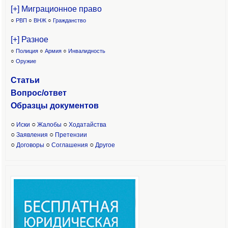
[+] Миграционное право
○
РВП
○
ВНЖ
○
Гражданство
[+] Разное
○
Полиция
○
Армия
○
Инвалидность
○
Оружие
Статьи
Вопрос/ответ
Образцы доку
ментов
○
○
○
Иски
Жалобы
Ходатайства
○
○
Заявления
Претензии
○
○
○
Договоры
Соглашения
Другое