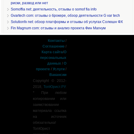
риски, развод или нет
Somoffia net: деятельность, отзывы о somof fia info
Gvartech com: отзывы о брокере, обзор деятельности G var tech
Solutionfx net: обзор платформы и отзывы об услугах Солюшн ФХ
Fin Magnum com: отзывы и анализ проекта Фин Магнум
Контакты
/
Соглашение
/
Карта сайта
/
О
персональных
данных
/
О
проекте
/
Услуги
/
Вакансии
Copyright © 2012-
2018,
ТопЮрист.РУ
.
* При любом
копировании или
заимствовании
материала ссылка
на источник
обязательна!
ТопЮрист