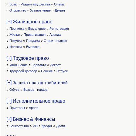
○
Брак
○
Раздел имущества
○
Опека
○
Отцовство
○
Усыновление
○
Декрет
[+] Жилищное право
○
Прописка
○
Выселение
○
Регистрация
○
Жилье
○
Приватизация
○
Аренда
○
Покупка
○
Продажа
○
Строительство
○
Ипотека
○
Выписка
[+] Трудовое право
○
Увольнение
○
Зарплата
○
Декрет
○
Трудовой договор
○
Пенсия
○
Отпуск
[+]
Защита прав потребителей
○
Обувь
○
Возврат товара
[+] Исполнительное право
○
Приставы
○
Арест
[+] Бизнес & Финансы
○
Банкротство
○
ИП
○
Кредит
○
Долги