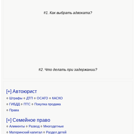
#1. Как выбрать адвоката?
#2. Что делать при задержании?
[+] Автоюрист
○
Штрафы
○
ДТП
○
ОСАГО
○
КАСКО
○
ГИБДД
○
ПТС
○
Покупка продажа
○
Права
[+] Семейное право
○
Алименты
○
Развод
○
Многодетные
○
Материнский капитал
○
Раздел детей