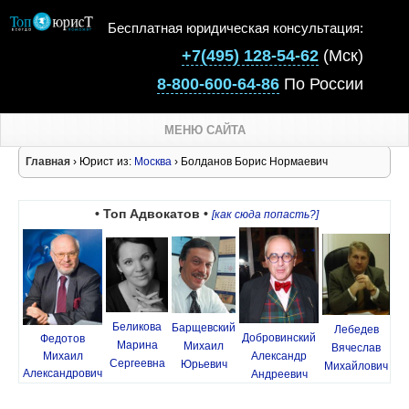
Бесплатная юридическая консультация:
+7(495) 128-54-62
(Мск)
8-800-600-64-86
По России
МЕНЮ САЙТА
Главная
› Юрист из:
Москва
› Болданов Борис Нормаевич
• Топ Адвокатов •
[как сюда попасть?]
Беликова
Барщевский
Лебедев
Добровинский
Федотов
Марина
Михаил
Вячеслав
Михаил
Александр
Сергеевна
Юрьевич
Михайлович
Александрович
Андреевич