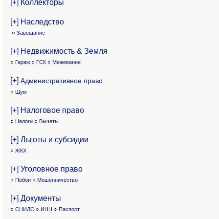
[+] Коллекторы
[+] Наследство
○
Завещание
[+] Недвижимость & Земля
○
Гараж
○
ГСК
○
Межевание
[+]
Административное право
○
Шум
[+] Налоговое право
○
Налоги
○
Вычеты
[+] Льготы и субсидии
○
ЖКХ
[+] Уголовное право
○
Побои
○
Мошенничество
[+] Документы
○
СНИЛС
○
ИНН
○
Паспорт