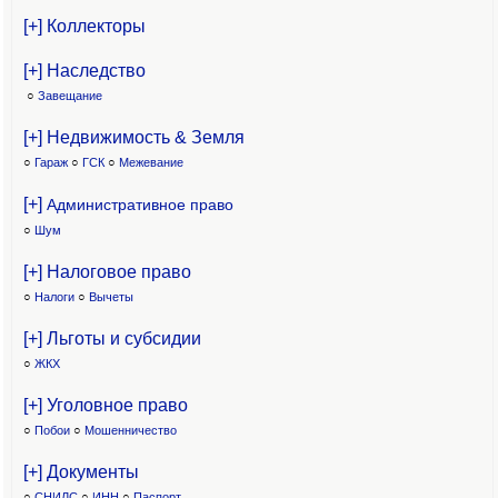
[+] Коллекторы
[+] Наследство
○
Завещание
[+] Недвижимость & Земля
○
Гараж
○
ГСК
○
Межевание
[+]
Административное право
○
Шум
[+] Налоговое право
○
Налоги
○
Вычеты
[+] Льготы и субсидии
○
ЖКХ
[+] Уголовное право
○
Побои
○
Мошенничество
[+] Документы
○
СНИЛС
○
ИНН
○
Паспорт