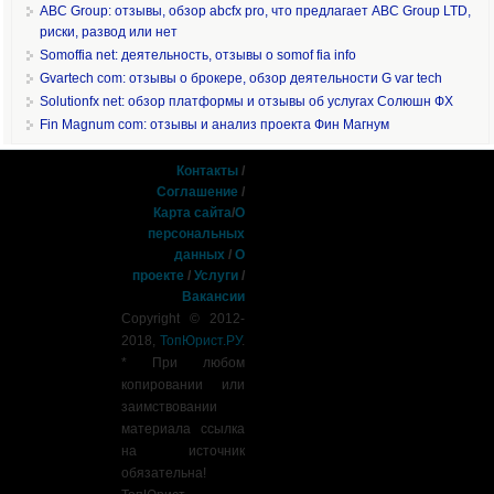
ABC Group: отзывы, обзор abcfx pro, что предлагает ABC Group LTD,
риски, развод или нет
Somoffia net: деятельность, отзывы о somof fia info
Gvartech com: отзывы о брокере, обзор деятельности G var tech
Solutionfx net: обзор платформы и отзывы об услугах Солюшн ФХ
Fin Magnum com: отзывы и анализ проекта Фин Магнум
Контакты
/
Соглашение
/
Карта сайта
/
О
персональных
данных
/
О
проекте
/
Услуги
/
Вакансии
Copyright © 2012-
2018,
ТопЮрист.РУ
.
* При любом
копировании или
заимствовании
материала ссылка
на источник
обязательна!