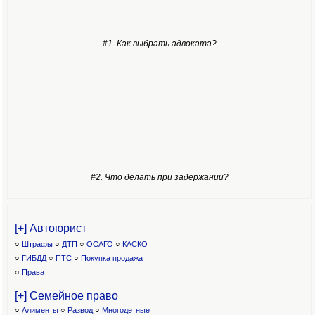
#1. Как выбрать адвоката?
#2. Что делать при задержании?
[+] Автоюрист
○
Штрафы
○
ДТП
○
ОСАГО
○
КАСКО
○
ГИБДД
○
ПТС
○
Покупка продажа
○
Права
[+] Семейное право
○
Алименты
○
Развод
○
Многодетные