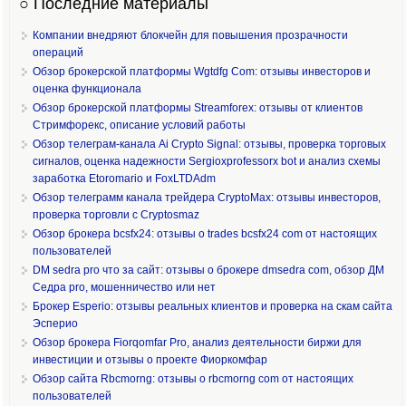
○ Последние материалы
Компании внедряют блокчейн для повышения прозрачности
операций
Обзор брокерской платформы Wgtdfg Com: отзывы инвесторов и
оценка функционала
Обзор брокерской платформы Streamforex: отзывы от клиентов
Стримфорекс, описание условий работы
Обзор телеграм-канала Ai Crypto Signal: отзывы, проверка торговых
сигналов, оценка надежности Sergioxprofessorx bot и анализ схемы
заработка Etoromario и FoxLTDAdm
Обзор телеграмм канала трейдера CryptoMax: отзывы инвесторов,
проверка торговли с Cryptosmaz
Обзор брокера bcsfx24: отзывы о trades bcsfx24 com от настоящих
пользователей
DM sedra pro что за сайт: отзывы о брокере dmsedra com, обзор ДМ
Седра pro, мошенничество или нет
Брокер Esperio: отзывы реальных клиентов и проверка на скам сайта
Эсперио
Обзор брокера Fiorqomfar Pro, анализ деятельности биржи для
инвестиции и отзывы о проекте Фиоркомфар
Обзор сайта Rbcmorng: отзывы о rbcmorng com от настоящих
пользователей