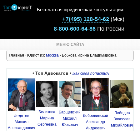
Бесплатная юридическая консультация:
+7(495) 128-54-62
(Мск)
8-800-600-64-86
По России
МЕНЮ САЙТА
Главная
› Юрист из:
Москва
› Бобкова Ирина Владимировна
• Топ Адвокатов •
[как сюда попасть?]
Беликова
Барщевский
Лебедев
Добровинский
Федотов
Марина
Михаил
Вячеслав
Михаил
Александр
Сергеевна
Юрьевич
Михайлович
Александрович
Андреевич