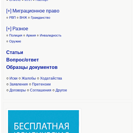
[+] Миграционное право
○
РВП
○
ВНЖ
○
Гражданство
[+] Разное
○
Полиция
○
Армия
○
Инвалидность
○
Оружие
Статьи
Вопрос/ответ
Образцы доку
ментов
○
○
○
Иски
Жалобы
Ходатайства
○
○
Заявления
Претензии
○
○
○
Договоры
Соглашения
Другое