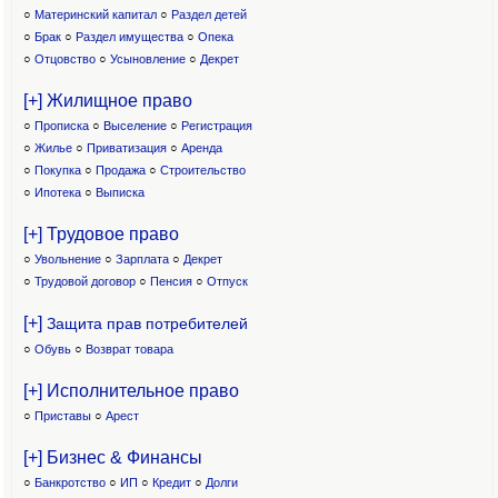
○
Материнский капитал
○
Раздел детей
○
Брак
○
Раздел имущества
○
Опека
○
Отцовство
○
Усыновление
○
Декрет
[+] Жилищное право
○
Прописка
○
Выселение
○
Регистрация
○
Жилье
○
Приватизация
○
Аренда
○
Покупка
○
Продажа
○
Строительство
○
Ипотека
○
Выписка
[+] Трудовое право
○
Увольнение
○
Зарплата
○
Декрет
○
Трудовой договор
○
Пенсия
○
Отпуск
[+]
Защита прав потребителей
○
Обувь
○
Возврат товара
[+] Исполнительное право
○
Приставы
○
Арест
[+] Бизнес & Финансы
○
Банкротство
○
ИП
○
Кредит
○
Долги