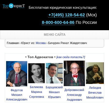
Бесплатная юридическая консультация:
+7(495) 128-54-62
(Мск)
8-800-600-64-86
По России
МЕНЮ САЙТА
Главная
› Юрист из:
Москва
› Бичурин Ринат Жавдятович
• Топ Адвокатов •
[как сюда попасть?]
Беликова
Барщевский
Лебедев
Добровинский
Федотов
Марина
Михаил
Вячеслав
Михаил
Александр
Сергеевна
Юрьевич
Михайлович
Александрович
Андреевич