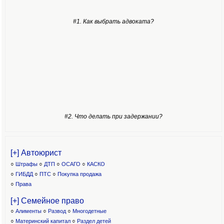
#1. Как выбрать адвоката?
#2. Что делать при задержании?
[+] Автоюрист
○
Штрафы
○
ДТП
○
ОСАГО
○
КАСКО
○
ГИБДД
○
ПТС
○
Покупка продажа
○
Права
[+] Семейное право
○
Алименты
○
Развод
○
Многодетные
○
Материнский капитал
○
Раздел детей