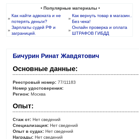
• Популярные материалы •
Как найти адвоката и не
Как вернуть товар в магазин..
»
»
потерять деньги?
Без чека!
Зарплаты судей РФ и
Онлайн проверка и оплата
»
»
заграницей.
ШТРАФОВ ГИБДД
Бичурин Ринат Жавдятович
Основные данные:
Реестровый номер:
77/11183
Номер удостоверения:
Регион:
Москва
Опыт:
Стаж от:
Нет сведений
Специализация:
Нет сведений
Опыт в судах:
Нет сведений
Награды:
Нет сведений