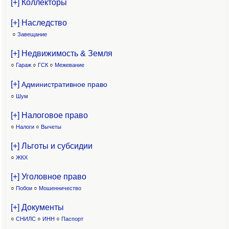
[+] Коллекторы
[+] Наследство
○
Завещание
[+] Недвижимость & Земля
○
Гараж
○
ГСК
○
Межевание
[+]
Административное право
○
Шум
[+] Налоговое право
○
Налоги
○
Вычеты
[+] Льготы и субсидии
○
ЖКХ
[+] Уголовное право
○
Побои
○
Мошенничество
[+] Документы
○
СНИЛС
○
ИНН
○
Паспорт