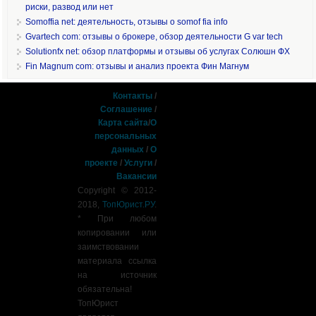
риски, развод или нет
Somoffia net: деятельность, отзывы о somof fia info
Gvartech com: отзывы о брокере, обзор деятельности G var tech
Solutionfx net: обзор платформы и отзывы об услугах Солюшн ФХ
Fin Magnum com: отзывы и анализ проекта Фин Магнум
Контакты
/
Соглашение
/
Карта сайта
/
О
персональных
данных
/
О
проекте
/
Услуги
/
Вакансии
Copyright © 2012-
2018,
ТопЮрист.РУ
.
* При любом
копировании или
заимствовании
материала ссылка
на источник
обязательна!
ТопЮрист