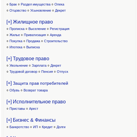
○
Брак
○
Раздел имущества
○
Опека
○
Отцовство
○
Усыновление
○
Декрет
[+] Жилищное право
○
Прописка
○
Выселение
○
Регистрация
○
Жилье
○
Приватизация
○
Аренда
○
Покупка
○
Продажа
○
Строительство
○
Ипотека
○
Выписка
[+] Трудовое право
○
Увольнение
○
Зарплата
○
Декрет
○
Трудовой договор
○
Пенсия
○
Отпуск
[+]
Защита прав потребителей
○
Обувь
○
Возврат товара
[+] Исполнительное право
○
Приставы
○
Арест
[+] Бизнес & Финансы
○
Банкротство
○
ИП
○
Кредит
○
Долги