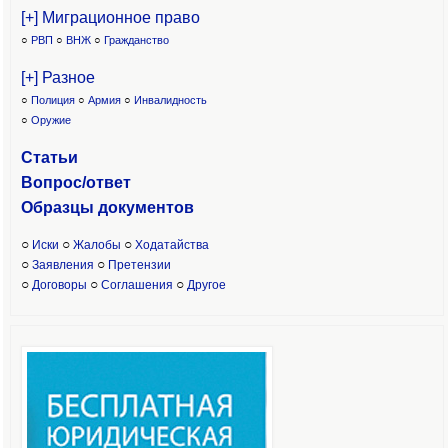
[+] Миграционное право
○
РВП
○
ВНЖ
○
Гражданство
[+] Разное
○
Полиция
○
Армия
○
Инвалидность
○
Оружие
Статьи
Вопрос/ответ
Образцы доку
ментов
○
○
○
Иски
Жалобы
Ходатайства
○
○
Заявления
Претензии
○
○
○
Договоры
Соглашения
Другое