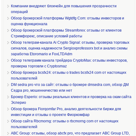
Компании внедряют блокчейн для повышения прозрачности
операций
Обзор брокерской платформы Wgtdfg Com: отзывы инвесторов и
оценка функционала
Обзор брокерской платформы Streamforex: отзывы от клиентов
Стримфорекс, описание условий работы
Обзор телеграм-канала Ai Crypto Signal: отзывы, проверка торговых
сигналов, оценка надежности Sergioxprofessorx bot и анализ схемы
заработка Etoromario и FoxLTDAdm
Обзор телеграмм канала трейдера CryptoMax: отзывы инвесторов,
проверка торговли с Cryptosmaz
Обзор брокера bcsfx24: отзывы о trades bcsfx24 com от настоящих
пользователей
DM sedra pro что за сайт: отзывы о брокере dmsedra com, обзор ДМ
Седра pro, мошенничество или нет
Брокер Esperio: отзывы реальных клиентов и проверка на скам сайта
Эсперио
Обзор брокера Fiorqomfar Pro, анализ деятельности биржи для
инвестиции и отзывы о проекте Фиоркомфар
Обзор сайта Rbcmorng: отзывы о rbcmorng com от настоящих
пользователей
ABC Group: отзывы, обзор abcfx pro, что предлагает ABC Group LTD,