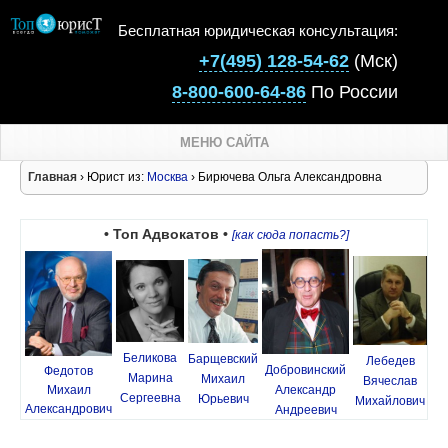
Бесплатная юридическая консультация:
+7(495) 128-54-62
(Мск)
8-800-600-64-86
По России
МЕНЮ САЙТА
Главная
› Юрист из:
Москва
› Бирючева Ольга Александровна
• Топ Адвокатов •
[как сюда попасть?]
Беликова
Барщевский
Лебедев
Добровинский
Федотов
Марина
Михаил
Вячеслав
Михаил
Александр
Сергеевна
Юрьевич
Михайлович
Александрович
Андреевич