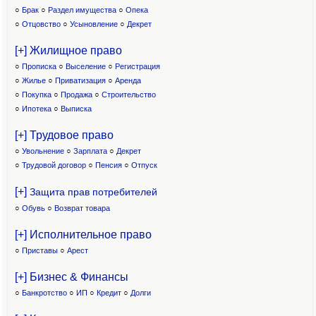
○
Брак
○
Раздел имущества
○
Опека
○
Отцовство
○
Усыновление
○
Декрет
[+] Жилищное право
○
Прописка
○
Выселение
○
Регистрация
○
Жилье
○
Приватизация
○
Аренда
○
Покупка
○
Продажа
○
Строительство
○
Ипотека
○
Выписка
[+] Трудовое право
○
Увольнение
○
Зарплата
○
Декрет
○
Трудовой договор
○
Пенсия
○
Отпуск
[+]
Защита прав потребителей
○
Обувь
○
Возврат товара
[+] Исполнительное право
○
Приставы
○
Арест
[+] Бизнес & Финансы
○
Банкротство
○
ИП
○
Кредит
○
Долги