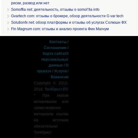
риски, развод или нет
Somoffia net: деятельность, отзывы о somof fia info
Gvartech com: отзывы о брокере, обзор деятельности G var tech
Solutionfx net: обзор платформы и отзывы об услугах Солюшн ФХ
Fin Magnum com: отзывы и анализ проекта Фин Магнум
Контакты
/
Соглашение
/
Карта сайта
/
О
персональных
данных
/
О
проекте
/
Услуги
/
Вакансии
Copyright © 2012-
2018,
ТопЮрист.РУ
.
* При любом
копировании или
заимствовании
материала ссылка
на источник
обязательна!
ТопЮрист