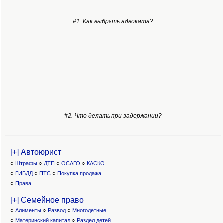
#1. Как выбрать адвоката?
#2. Что делать при задержании?
[+] Автоюрист
○
Штрафы
○
ДТП
○
ОСАГО
○
КАСКО
○
ГИБДД
○
ПТС
○
Покупка продажа
○
Права
[+] Семейное право
○
Алименты
○
Развод
○
Многодетные
○
Материнский капитал
○
Раздел детей