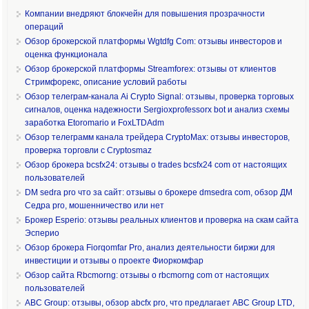
Компании внедряют блокчейн для повышения прозрачности
операций
Обзор брокерской платформы Wgtdfg Com: отзывы инвесторов и
оценка функционала
Обзор брокерской платформы Streamforex: отзывы от клиентов
Стримфорекс, описание условий работы
Обзор телеграм-канала Ai Crypto Signal: отзывы, проверка торговых
сигналов, оценка надежности Sergioxprofessorx bot и анализ схемы
заработка Etoromario и FoxLTDAdm
Обзор телеграмм канала трейдера CryptoMax: отзывы инвесторов,
проверка торговли с Cryptosmaz
Обзор брокера bcsfx24: отзывы о trades bcsfx24 com от настоящих
пользователей
DM sedra pro что за сайт: отзывы о брокере dmsedra com, обзор ДМ
Седра pro, мошенничество или нет
Брокер Esperio: отзывы реальных клиентов и проверка на скам сайта
Эсперио
Обзор брокера Fiorqomfar Pro, анализ деятельности биржи для
инвестиции и отзывы о проекте Фиоркомфар
Обзор сайта Rbcmorng: отзывы о rbcmorng com от настоящих
пользователей
ABC Group: отзывы, обзор abcfx pro, что предлагает ABC Group LTD,