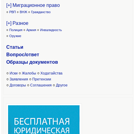
[+] Миграционное право
○
РВП
○
ВНЖ
○
Гражданство
[+] Разное
○
Полиция
○
Армия
○
Инвалидность
○
Оружие
Статьи
Вопрос/ответ
Образцы доку
ментов
○
○
○
Иски
Жалобы
Ходатайства
○
○
Заявления
Претензии
○
○
○
Договоры
Соглашения
Другое