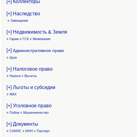
[+] Коллекторы
[+] Наследство
○
Завещание
[+] Недвижимость & Земля
○
Гараж
○
ГСК
○
Межевание
[+]
Административное право
○
Шум
[+] Налоговое право
○
Налоги
○
Вычеты
[+] Льготы и субсидии
○
ЖКХ
[+] Уголовное право
○
Побои
○
Мошенничество
[+] Документы
○
СНИЛС
○
ИНН
○
Паспорт