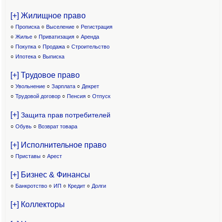
[+] Жилищное право
○
Прописка
○
Выселение
○
Регистрация
○
Жилье
○
Приватизация
○
Аренда
○
Покупка
○
Продажа
○
Строительство
○
Ипотека
○
Выписка
[+] Трудовое право
○
Увольнение
○
Зарплата
○
Декрет
○
Трудовой договор
○
Пенсия
○
Отпуск
[+]
Защита прав потребителей
○
Обувь
○
Возврат товара
[+] Исполнительное право
○
Приставы
○
Арест
[+] Бизнес & Финансы
○
Банкротство
○
ИП
○
Кредит
○
Долги
[+] Коллекторы