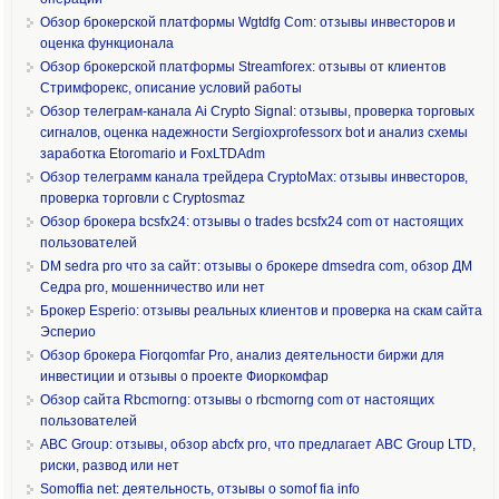
Обзор брокерской платформы Wgtdfg Com: отзывы инвесторов и
оценка функционала
Обзор брокерской платформы Streamforex: отзывы от клиентов
Стримфорекс, описание условий работы
Обзор телеграм-канала Ai Crypto Signal: отзывы, проверка торговых
сигналов, оценка надежности Sergioxprofessorx bot и анализ схемы
заработка Etoromario и FoxLTDAdm
Обзор телеграмм канала трейдера CryptoMax: отзывы инвесторов,
проверка торговли с Cryptosmaz
Обзор брокера bcsfx24: отзывы о trades bcsfx24 com от настоящих
пользователей
DM sedra pro что за сайт: отзывы о брокере dmsedra com, обзор ДМ
Седра pro, мошенничество или нет
Брокер Esperio: отзывы реальных клиентов и проверка на скам сайта
Эсперио
Обзор брокера Fiorqomfar Pro, анализ деятельности биржи для
инвестиции и отзывы о проекте Фиоркомфар
Обзор сайта Rbcmorng: отзывы о rbcmorng com от настоящих
пользователей
ABC Group: отзывы, обзор abcfx pro, что предлагает ABC Group LTD,
риски, развод или нет
Somoffia net: деятельность, отзывы о somof fia info