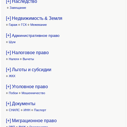
[+] Наследство
○
Завещание
[+] Недвижимость & Земля
○
Гараж
○
ГСК
○
Межевание
[+]
Административное право
○
Шум
[+] Налоговое право
○
Налоги
○
Вычеты
[+] Льготы и субсидии
○
ЖКХ
[+] Уголовное право
○
Побои
○
Мошенничество
[+] Документы
○
СНИЛС
○
ИНН
○
Паспорт
[+] Миграционное право