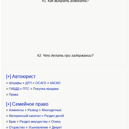
#1. Как выбрать адвоката?
#2. Что делать при задержании?
[+] Автоюрист
○
Штрафы
○
ДТП
○
ОСАГО
○
КАСКО
○
ГИБДД
○
ПТС
○
Покупка продажа
○
Права
[+] Семейное право
○
Алименты
○
Развод
○
Многодетные
○
Материнский капитал
○
Раздел детей
○
Брак
○
Раздел имущества
○
Опека
○
Отцовство
○
Усыновление
○
Декрет