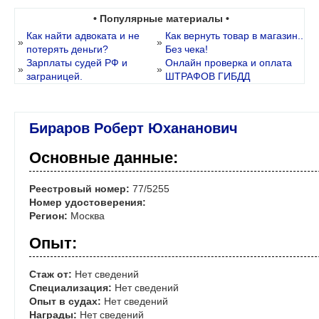
• Популярные материалы •
Как найти адвоката и не
Как вернуть товар в магазин..
»
»
потерять деньги?
Без чека!
Зарплаты судей РФ и
Онлайн проверка и оплата
»
»
заграницей.
ШТРАФОВ ГИБДД
Бираров Роберт Юхананович
Основные данные:
Реестровый номер:
77/5255
Номер удостоверения:
Регион:
Москва
Опыт:
Стаж от:
Нет сведений
Специализация:
Нет сведений
Опыт в судах:
Нет сведений
Награды:
Нет сведений