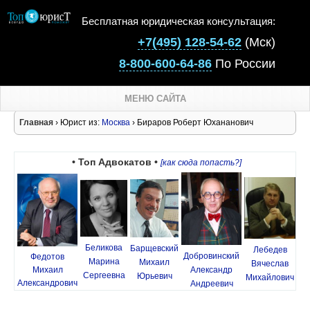
Бесплатная юридическая консультация:
+7(495) 128-54-62
(Мск)
8-800-600-64-86
По России
МЕНЮ САЙТА
Главная
› Юрист из:
Москва
› Бираров Роберт Юхананович
• Топ Адвокатов •
[как сюда попасть?]
Беликова
Барщевский
Лебедев
Добровинский
Федотов
Марина
Михаил
Вячеслав
Михаил
Александр
Сергеевна
Юрьевич
Михайлович
Александрович
Андреевич