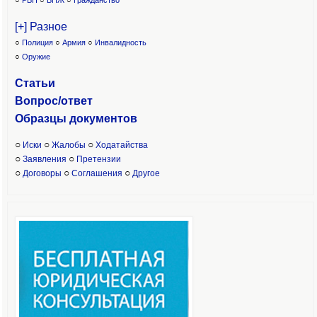
○
РВП
○
ВНЖ
○
Гражданство
[+] Разное
○
Полиция
○
Армия
○
Инвалидность
○
Оружие
Статьи
Вопрос/ответ
Образцы доку
ментов
○
○
○
Иски
Жалобы
Ходатайства
○
○
Заявления
Претензии
○
○
○
Договоры
Соглашения
Другое