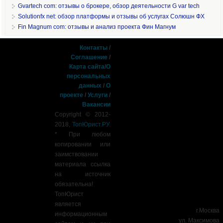
Gvartech com: отзывы о брокере, обзор деятельности G var tech
Solutionfx net: обзор платформы и отзывы об услугах Солюшн ФХ
Fin Magnum com: отзывы и анализ проекта Фин Магнум
Контакты
/
Соглашение
/
Карта сайта
/
О
персональных
данных
/
О
проекте
/
Услуги
/
Вакансии
Copyright © 2012-
2018,
ТопЮрист.РУ
.
* При любом
копировании или
заимствовании
материала ссылка
на источник
обязательна!
ТопЮрист
является
г.Москва
информационным
ул. Максимова