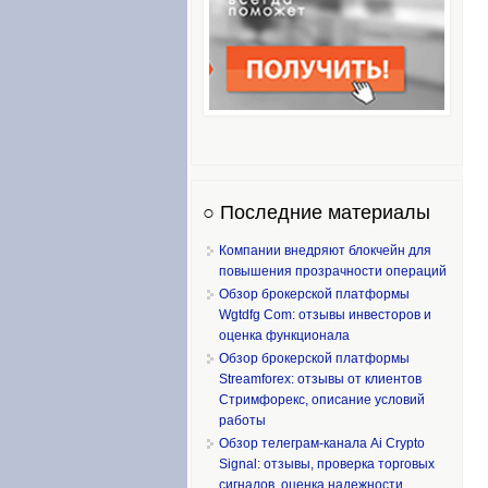
○ Последние материалы
Компании внедряют блокчейн для
повышения прозрачности операций
Обзор брокерской платформы
Wgtdfg Com: отзывы инвесторов и
оценка функционала
Обзор брокерской платформы
Streamforex: отзывы от клиентов
Стримфорекс, описание условий
работы
Обзор телеграм-канала Ai Crypto
Signal: отзывы, проверка торговых
сигналов, оценка надежности