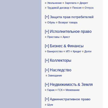
○
Увольнение
○
Зарплата
○
Декрет
○
Трудовой договор
○
Пенсия
○
Отпуск
[+]
Защита прав потребителей
○
Обувь
○
Возврат товара
[+] Исполнительное право
○
Приставы
○
Арест
[+] Бизнес & Финансы
○
Банкротство
○
ИП
○
Кредит
○
Долги
[+] Коллекторы
[+] Наследство
○
Завещание
[+] Недвижимость & Земля
○
Гараж
○
ГСК
○
Межевание
[+]
Административное право
○
Шум