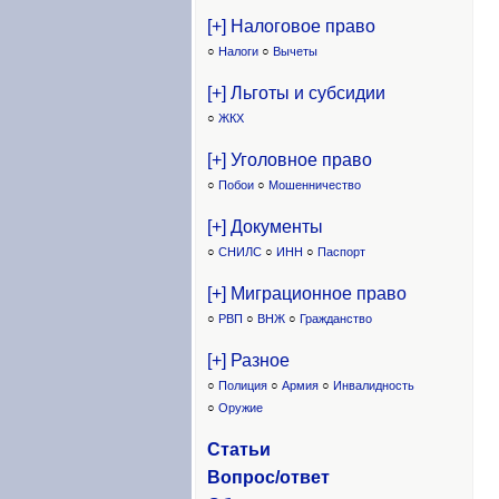
[+] Налоговое право
○
Налоги
○
Вычеты
[+] Льготы и субсидии
○
ЖКХ
[+] Уголовное право
○
Побои
○
Мошенничество
[+] Документы
○
СНИЛС
○
ИНН
○
Паспорт
[+] Миграционное право
○
РВП
○
ВНЖ
○
Гражданство
[+] Разное
○
Полиция
○
Армия
○
Инвалидность
○
Оружие
Статьи
Вопрос/ответ