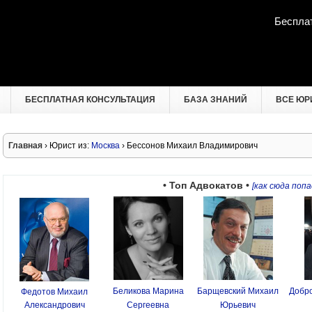
Беспла
БЕСПЛАТНАЯ КОНСУЛЬТАЦИЯ
БАЗА ЗНАНИЙ
ВСЕ ЮР
Главная
› Юрист из:
Москва
› Бессонов Михаил Владимирович
• Топ Адвокатов •
[как сюда попа
Беликова Марина
Барщевский Михаил
Добро
Федотов Михаил
Александрович
Сергеевна
Юрьевич