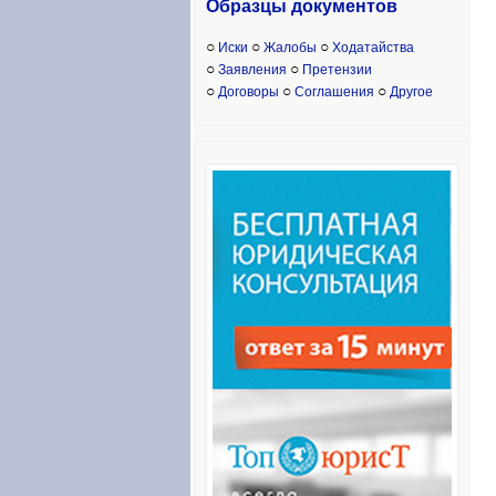
Образцы доку
ментов
○
○
○
Иски
Жалобы
Ходатайства
○
○
Заявления
Претензии
○
○
○
Договоры
Соглашения
Другое