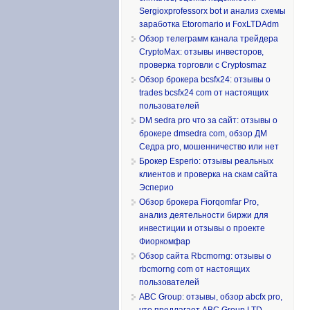
Sergioxprofessorx bot и анализ схемы
заработка Etoromario и FoxLTDAdm
Обзор телеграмм канала трейдера
CryptoMax: отзывы инвесторов,
проверка торговли с Cryptosmaz
Обзор брокера bcsfx24: отзывы о
trades bcsfx24 com от настоящих
пользователей
DM sedra pro что за сайт: отзывы о
брокере dmsedra com, обзор ДМ
Седра pro, мошенничество или нет
Брокер Esperio: отзывы реальных
клиентов и проверка на скам сайта
Эсперио
Обзор брокера Fiorqomfar Pro,
анализ деятельности биржи для
инвестиции и отзывы о проекте
Фиоркомфар
Обзор сайта Rbcmorng: отзывы о
rbcmorng com от настоящих
пользователей
ABC Group: отзывы, обзор abcfx pro,
что предлагает ABC Group LTD,