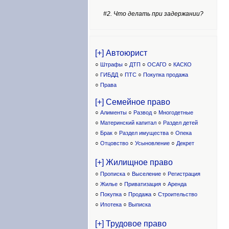
#2. Что делать при задержании?
[+] Автоюрист
○
Штрафы
○
ДТП
○
ОСАГО
○
КАСКО
○
ГИБДД
○
ПТС
○
Покупка продажа
○
Права
[+] Семейное право
○
Алименты
○
Развод
○
Многодетные
○
Материнский капитал
○
Раздел детей
○
Брак
○
Раздел имущества
○
Опека
○
Отцовство
○
Усыновление
○
Декрет
[+] Жилищное право
○
Прописка
○
Выселение
○
Регистрация
○
Жилье
○
Приватизация
○
Аренда
○
Покупка
○
Продажа
○
Строительство
○
Ипотека
○
Выписка
[+] Трудовое право