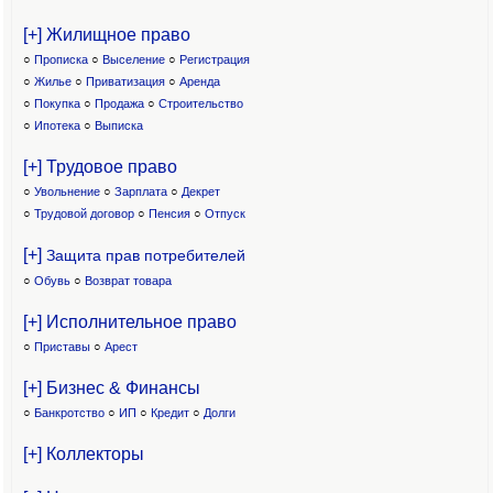
[+] Жилищное право
○
Прописка
○
Выселение
○
Регистрация
○
Жилье
○
Приватизация
○
Аренда
○
Покупка
○
Продажа
○
Строительство
○
Ипотека
○
Выписка
[+] Трудовое право
○
Увольнение
○
Зарплата
○
Декрет
○
Трудовой договор
○
Пенсия
○
Отпуск
[+]
Защита прав потребителей
○
Обувь
○
Возврат товара
[+] Исполнительное право
○
Приставы
○
Арест
[+] Бизнес & Финансы
○
Банкротство
○
ИП
○
Кредит
○
Долги
[+] Коллекторы