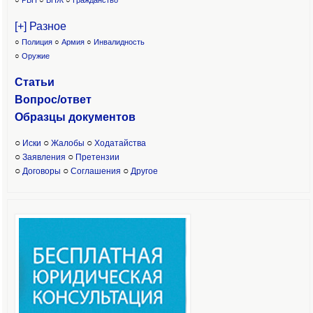
○
РВП
○
ВНЖ
○
Гражданство
[+] Разное
○
Полиция
○
Армия
○
Инвалидность
○
Оружие
Статьи
Вопрос/ответ
Образцы доку
ментов
○
○
○
Иски
Жалобы
Ходатайства
○
○
Заявления
Претензии
○
○
○
Договоры
Соглашения
Другое