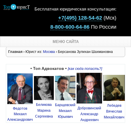
Бесплатная юридическая консультация:
+7(495) 128-54-62
(Мск)
8-800-600-64-86
По России
МЕНЮ САЙТА
Главная
› Юрист из:
Москва
› Берсанова Зулихан Шахмановна
• Топ Адвокатов •
[как сюда попасть?]
Беликова
Барщевский
Лебедев
Добровинский
Федотов
Марина
Михаил
Вячеслав
Михаил
Александр
Сергеевна
Юрьевич
Михайлович
Александрович
Андреевич