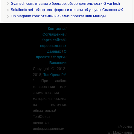
Gvartech com: отзывы о брокере, обзор деятельности G var tech
Solutionfx net: обзор платформы и отзывы об услугах Солюшн ФХ
Fin Magnum com: отзывы и анализ проекта Фин Магнум
Контакты
/
Соглашение
/
Карта сайта
/
О
персональных
данных
/
О
проекте
/
Услуги
/
Вакансии
Copyright © 2012-
2018,
ТопЮрист.РУ
.
* При любом
копировании или
заимствовании
материала ссылка
на источник
обязательна!
ТопЮрист
является
г.Москва
информационным
ул. Максимова