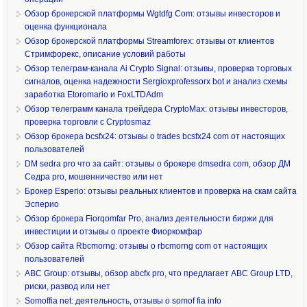
Обзор брокерской платформы Wgtdfg Com: отзывы инвесторов и
оценка функционала
Обзор брокерской платформы Streamforex: отзывы от клиентов
Стримфорекс, описание условий работы
Обзор телеграм-канала Ai Crypto Signal: отзывы, проверка торговых
сигналов, оценка надежности Sergioxprofessorx bot и анализ схемы
заработка Etoromario и FoxLTDAdm
Обзор телеграмм канала трейдера CryptoMax: отзывы инвесторов,
проверка торговли с Cryptosmaz
Обзор брокера bcsfx24: отзывы о trades bcsfx24 com от настоящих
пользователей
DM sedra pro что за сайт: отзывы о брокере dmsedra com, обзор ДМ
Седра pro, мошенничество или нет
Брокер Esperio: отзывы реальных клиентов и проверка на скам сайта
Эсперио
Обзор брокера Fiorqomfar Pro, анализ деятельности биржи для
инвестиции и отзывы о проекте Фиоркомфар
Обзор сайта Rbcmorng: отзывы о rbcmorng com от настоящих
пользователей
ABC Group: отзывы, обзор abcfx pro, что предлагает ABC Group LTD,
риски, развод или нет
Somoffia net: деятельность, отзывы о somof fia info