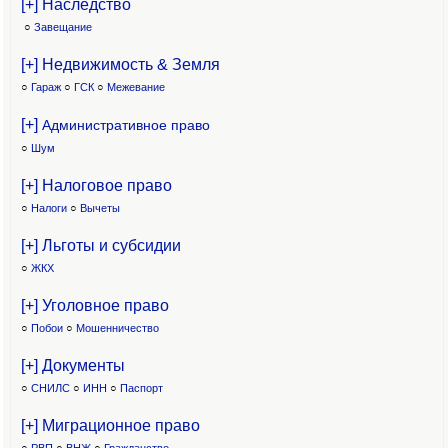
[+] Наследство
○
Завещание
[+] Недвижимость & Земля
○
Гараж
○
ГСК
○
Межевание
[+]
Административное право
○
Шум
[+] Налоговое право
○
Налоги
○
Вычеты
[+] Льготы и субсидии
○
ЖКХ
[+] Уголовное право
○
Побои
○
Мошенничество
[+] Документы
○
СНИЛС
○
ИНН
○
Паспорт
[+] Миграционное право