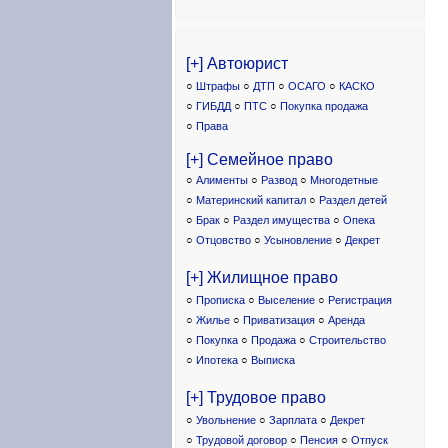
[+] Автоюрист
○
Штрафы
○
ДТП
○
ОСАГО
○
КАСКО
○
ГИБДД
○
ПТС
○
Покупка продажа
○
Права
[+] Семейное право
○
Алименты
○
Развод
○
Многодетные
○
Материнский капитал
○
Раздел детей
○
Брак
○
Раздел имущества
○
Опека
○
Отцовство
○
Усыновление
○
Декрет
[+] Жилищное право
○
Прописка
○
Выселение
○
Регистрация
○
Жилье
○
Приватизация
○
Аренда
○
Покупка
○
Продажа
○
Строительство
○
Ипотека
○
Выписка
[+] Трудовое право
○
Увольнение
○
Зарплата
○
Декрет
○
Трудовой договор
○
Пенсия
○
Отпуск