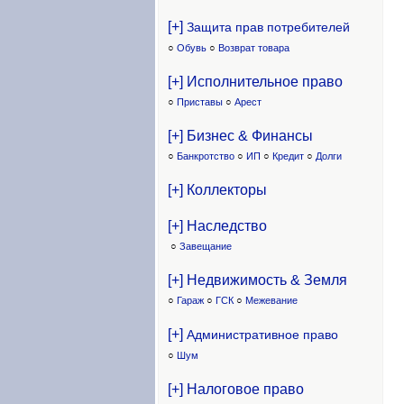
[+]
Защита прав потребителей
○
Обувь
○
Возврат товара
[+] Исполнительное право
○
Приставы
○
Арест
[+] Бизнес & Финансы
○
Банкротство
○
ИП
○
Кредит
○
Долги
[+] Коллекторы
[+] Наследство
○
Завещание
[+] Недвижимость & Земля
○
Гараж
○
ГСК
○
Межевание
[+]
Административное право
○
Шум
[+] Налоговое право