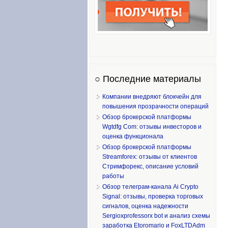
○ Последние материалы
Компании внедряют блокчейн для
повышения прозрачности операций
Обзор брокерской платформы
Wgtdfg Com: отзывы инвесторов и
оценка функционала
Обзор брокерской платформы
Streamforex: отзывы от клиентов
Стримфорекс, описание условий
работы
Обзор телеграм-канала Ai Crypto
Signal: отзывы, проверка торговых
сигналов, оценка надежности
Sergioxprofessorx bot и анализ схемы
заработка Etoromario и FoxLTDAdm