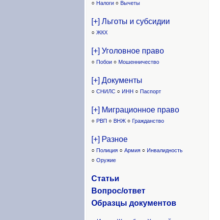
○
Налоги
○
Вычеты
[+] Льготы и субсидии
○
ЖКХ
[+] Уголовное право
○
Побои
○
Мошенничество
[+] Документы
○
СНИЛС
○
ИНН
○
Паспорт
[+] Миграционное право
○
РВП
○
ВНЖ
○
Гражданство
[+] Разное
○
Полиция
○
Армия
○
Инвалидность
○
Оружие
Статьи
Вопрос/ответ
Образцы доку
ментов