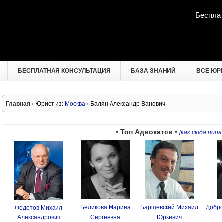
Беспла
БЕСПЛАТНАЯ КОНСУЛЬТАЦИЯ
БАЗА ЗНАНИЙ
ВСЕ ЮР
Главная
› Юрист из:
Москва
› Балян Александр Ванович
• Топ Адвокатов •
[как сюда попа
Беликова Марина
Барщевский Михаил
Добро
Федотов Михаил
Александрович
Сергеевна
Юрьевич