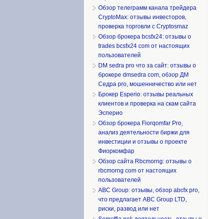
Обзор телеграмм канала трейдера
CryptoMax: отзывы инвесторов,
проверка торговли с Cryptosmaz
Обзор брокера bcsfx24: отзывы о
trades bcsfx24 com от настоящих
пользователей
DM sedra pro что за сайт: отзывы о
брокере dmsedra com, обзор ДМ
Седра pro, мошенничество или нет
Брокер Esperio: отзывы реальных
клиентов и проверка на скам сайта
Эсперио
Обзор брокера Fiorqomfar Pro,
анализ деятельности биржи для
инвестиции и отзывы о проекте
Фиоркомфар
Обзор сайта Rbcmorng: отзывы о
rbcmorng com от настоящих
пользователей
ABC Group: отзывы, обзор abcfx pro,
что предлагает ABC Group LTD,
риски, развод или нет
Somoffia net: деятельность, отзывы о