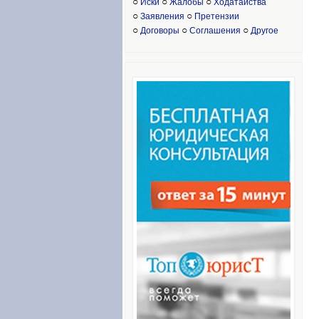
○
○
○
Иски
Жалобы
Ходатайства
○
○
Заявления
Претензии
○
○
○
Договоры
Соглашения
Другое