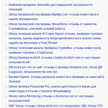
Компании внедряют блокчейн для повышения прозрачности
операций
Обзор брокерской платформы Wgtdfg Com: отзывы инвесторов и
оценка функционала
Обзор брокерской платформы Streamforex: отзывы от клиентов
Стримфорекс, описание условий работы
Обзор телеграм-канала Ai Crypto Signal: отзывы, проверка торговых
сигналов, оценка надежности Sergioxprofessorx bot и анализ схемы
заработка Etoromario и FoxLTDAdm
Обзор телеграмм канала трейдера CryptoMax: отзывы инвесторов,
проверка торговли с Cryptosmaz
Обзор брокера bcsfx24: отзывы о trades bcsfx24 com от настоящих
пользователей
DM sedra pro что за сайт: отзывы о брокере dmsedra com, обзор ДМ
Седра pro, мошенничество или нет
Брокер Esperio: отзывы реальных клиентов и проверка на скам сайта
Эсперио
Обзор брокера Fiorqomfar Pro, анализ деятельности биржи для
инвестиции и отзывы о проекте Фиоркомфар
Обзор сайта Rbcmorng: отзывы о rbcmorng com от настоящих
пользователей
ABC Group: отзывы, обзор abcfx pro, что предлагает ABC Group LTD,