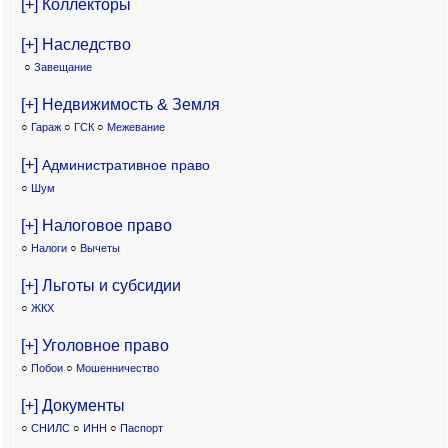
[+] Коллекторы
[+] Наследство
○
Завещание
[+] Недвижимость & Земля
○
Гараж
○
ГСК
○
Межевание
[+]
Административное право
○
Шум
[+] Налоговое право
○
Налоги
○
Вычеты
[+] Льготы и субсидии
○
ЖКХ
[+] Уголовное право
○
Побои
○
Мошенничество
[+] Документы
○
СНИЛС
○
ИНН
○
Паспорт