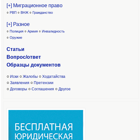
[+] Миграционное право
○
РВП
○
ВНЖ
○
Гражданство
[+] Разное
○
Полиция
○
Армия
○
Инвалидность
○
Оружие
Статьи
Вопрос/ответ
Образцы доку
ментов
○
○
○
Иски
Жалобы
Ходатайства
○
○
Заявления
Претензии
○
○
○
Договоры
Соглашения
Другое