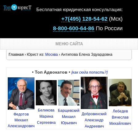
Бесплатная юридическая консультация:
+7(495) 128-54-62
(Мск)
8-800-600-64-86
По России
МЕНЮ САЙТА
Главная
› Юрист из:
Москва
› Антипова Елена Эдуардовна
• Топ Адвокатов •
[как сюда попасть?]
Беликова
Барщевский
Лебедев
Добровинский
Федотов
Марина
Михаил
Вячеслав
Михаил
Александр
Сергеевна
Юрьевич
Михайлович
Александрович
Андреевич