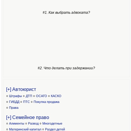
#1. Как выбрать адвоката?
#2. Что делать при задержании?
[+] Автоюрист
○
Штрафы
○
ДТП
○
ОСАГО
○
КАСКО
○
ГИБДД
○
ПТС
○
Покупка продажа
○
Права
[+] Семейное право
○
Алименты
○
Развод
○
Многодетные
○
Материнский капитал
○
Раздел детей