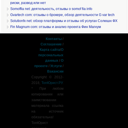
риски, развод или нет
Somoffia net: деятельность, отзывы о somof fia info
Gvartech com: отзывы о брокере, обзор деятельности G var tech
Solutionfx net: обзор платформы и отзывы об услугах Солюшн ФХ
Fin Magnum com: отзывы и анализ проекта Фин Магнум
Контакты
/
Соглашение
/
Карта сайта
/
О
персональных
данных
/
О
проекте
/
Услуги
/
Вакансии
Copyright © 2012-
2018,
ТопЮрист.РУ
.
* При любом
копировании или
заимствовании
материала ссылка
на источник
обязательна!
ТопЮрист