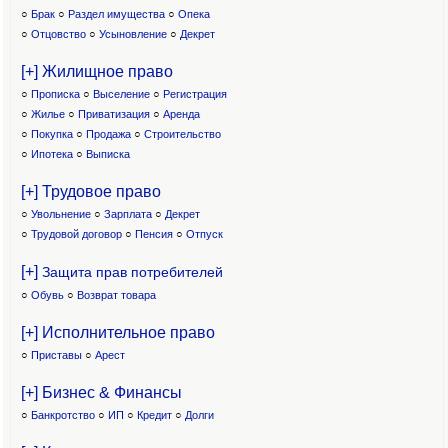
○
Брак
○
Раздел имущества
○
Опека
○
Отцовство
○
Усыновление
○
Декрет
[+] Жилищное право
○
Прописка
○
Выселение
○
Регистрация
○
Жилье
○
Приватизация
○
Аренда
○
Покупка
○
Продажа
○
Строительство
○
Ипотека
○
Выписка
[+] Трудовое право
○
Увольнение
○
Зарплата
○
Декрет
○
Трудовой договор
○
Пенсия
○
Отпуск
[+]
Защита прав потребителей
○
Обувь
○
Возврат товара
[+] Исполнительное право
○
Приставы
○
Арест
[+] Бизнес & Финансы
○
Банкротство
○
ИП
○
Кредит
○
Долги