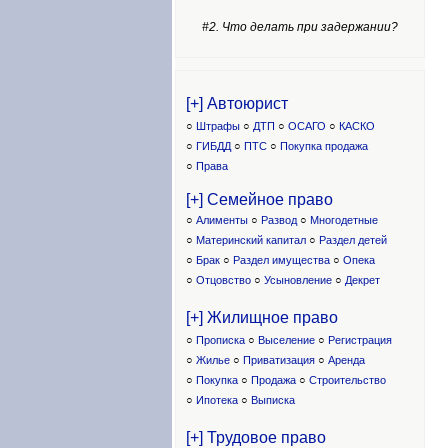
#2. Что делать при задержании?
[+] Автоюрист
○
Штрафы
○
ДТП
○
ОСАГО
○
КАСКО
○
ГИБДД
○
ПТС
○
Покупка продажа
○
Права
[+] Семейное право
○
Алименты
○
Развод
○
Многодетные
○
Материнский капитал
○
Раздел детей
○
Брак
○
Раздел имущества
○
Опека
○
Отцовство
○
Усыновление
○
Декрет
[+] Жилищное право
○
Прописка
○
Выселение
○
Регистрация
○
Жилье
○
Приватизация
○
Аренда
○
Покупка
○
Продажа
○
Строительство
○
Ипотека
○
Выписка
[+] Трудовое право