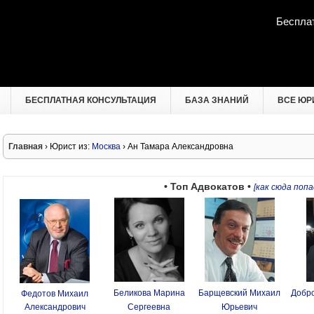
Беспла
БЕСПЛАТНАЯ КОНСУЛЬТАЦИЯ
БАЗА ЗНАНИЙ
ВСЕ ЮР
Главная
› Юрист из:
Москва
› Ан Тамара Александровна
• Топ Адвокатов •
[как сюда попа
Беликова Марина
Барщевский Михаил
Добро
Федотов Михаил
Александрович
Сергеевна
Юрьевич