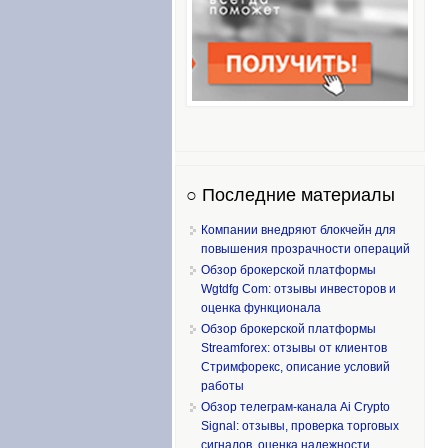
○ Последние материалы
Компании внедряют блокчейн для
повышения прозрачности операций
Обзор брокерской платформы
Wgtdfg Com: отзывы инвесторов и
оценка функционала
Обзор брокерской платформы
Streamforex: отзывы от клиентов
Стримфорекс, описание условий
работы
Обзор телеграм-канала Ai Crypto
Signal: отзывы, проверка торговых
сигналов, оценка надежности