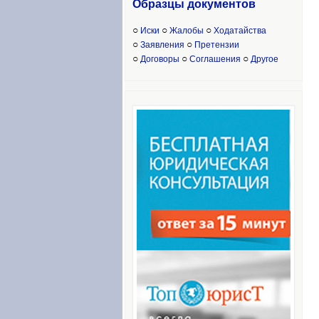
Образцы доку
ментов
○
○
○
Иски
Жалобы
Ходатайства
○
○
Заявления
Претензии
○
○
○
Договоры
Соглашения
Другое