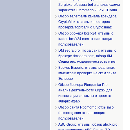
Sergioxprofessorx bot и анализ схемы
заработка Etoromario и FoxLTDAdm
Обзор телеграмм канала трейдера
CryptoMax: отзывы инвесторов,
проверка торговли с Cryptosmaz
Обзор брокера bcsfx24: отзывы о
trades bcsfx24 com от настоящих
пользователей
DM sedra pro что за сайт: отзывы о
брокере dmsedra com, обзор ДМ
Седра pro, мошенничество или нет
Брокер Esperio: отзывы реальных
клиентов и проверка на скам сайта
Эсперио
Обзор брокера Fiorqomfar Pro,
анализ деятельности биржи для
инвестиции и отзывы о проекте
Фиоркомфар
Обзор сайта Rbcmorng: отзывы о
rbcmorng com от настоящих
пользователей
ABC Group: отзывы, обзор abcfx pro,
что предлагает ABC Group LTD,