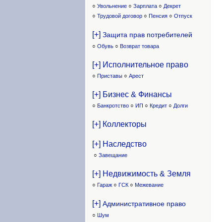
○
Увольнение
○
Зарплата
○
Декрет
○
Трудовой договор
○
Пенсия
○
Отпуск
[+]
Защита прав потребителей
○
Обувь
○
Возврат товара
[+] Исполнительное право
○
Приставы
○
Арест
[+] Бизнес & Финансы
○
Банкротство
○
ИП
○
Кредит
○
Долги
[+] Коллекторы
[+] Наследство
○
Завещание
[+] Недвижимость & Земля
○
Гараж
○
ГСК
○
Межевание
[+]
Административное право
○
Шум