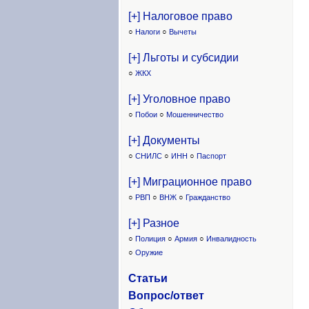
[+] Налоговое право
○
Налоги
○
Вычеты
[+] Льготы и субсидии
○
ЖКХ
[+] Уголовное право
○
Побои
○
Мошенничество
[+] Документы
○
СНИЛС
○
ИНН
○
Паспорт
[+] Миграционное право
○
РВП
○
ВНЖ
○
Гражданство
[+] Разное
○
Полиция
○
Армия
○
Инвалидность
○
Оружие
Статьи
Вопрос/ответ