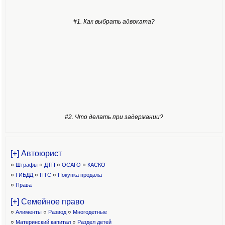
#1. Как выбрать адвоката?
#2. Что делать при задержании?
[+] Автоюрист
○
Штрафы
○
ДТП
○
ОСАГО
○
КАСКО
○
ГИБДД
○
ПТС
○
Покупка продажа
○
Права
[+] Семейное право
○
Алименты
○
Развод
○
Многодетные
○
Материнский капитал
○
Раздел детей