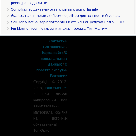
риски, развод или нет
Somoffia net: деятельность, отзывы о somof fia info
Gvartech com: отзывы о брокере, обзор деятельности G var tech
Solutionfx net: обзор платформы и отзывы об услугах Солюшн ФХ
Fin Magnum com: отзывы и анализ проекта Фин Магнум
Контакты
/
Соглашение
/
Карта сайта
/
О
персональных
данных
/
О
проекте
/
Услуги
/
Вакансии
Copyright © 2012-
2018,
ТопЮрист.РУ
.
* При любом
копировании или
заимствовании
материала ссылка
на источник
обязательна!
ТопЮрист