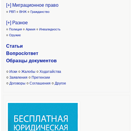
[+] Миграционное право
○
РВП
○
ВНЖ
○
Гражданство
[+] Разное
○
Полиция
○
Армия
○
Инвалидность
○
Оружие
Статьи
Вопрос/ответ
Образцы доку
ментов
○
○
○
Иски
Жалобы
Ходатайства
○
○
Заявления
Претензии
○
○
○
Договоры
Соглашения
Другое