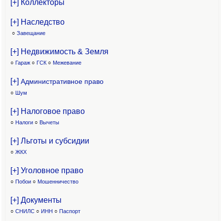
[+] Коллекторы
[+] Наследство
○
Завещание
[+] Недвижимость & Земля
○
Гараж
○
ГСК
○
Межевание
[+]
Административное право
○
Шум
[+] Налоговое право
○
Налоги
○
Вычеты
[+] Льготы и субсидии
○
ЖКХ
[+] Уголовное право
○
Побои
○
Мошенничество
[+] Документы
○
СНИЛС
○
ИНН
○
Паспорт