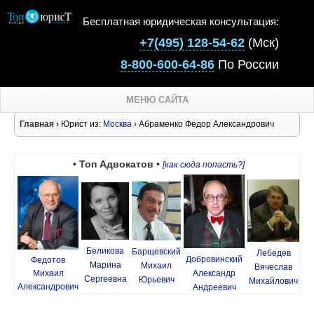
Бесплатная юридическая консультация:
+7(495) 128-54-62
(Мск)
8-800-600-64-86
По России
МЕНЮ САЙТА
Главная
› Юрист из:
Москва
› Абраменко Федор Александрович
• Топ Адвокатов •
[как сюда попасть?]
Беликова
Барщевский
Лебедев
Добровинский
Федотов
Марина
Михаил
Вячеслав
Михаил
Александр
Сергеевна
Юрьевич
Михайлович
Александрович
Андреевич