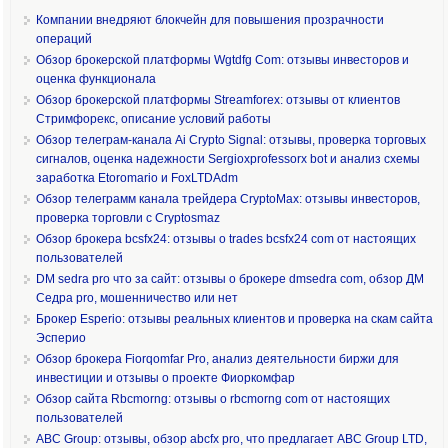
Компании внедряют блокчейн для повышения прозрачности
операций
Обзор брокерской платформы Wgtdfg Com: отзывы инвесторов и
оценка функционала
Обзор брокерской платформы Streamforex: отзывы от клиентов
Стримфорекс, описание условий работы
Обзор телеграм-канала Ai Crypto Signal: отзывы, проверка торговых
сигналов, оценка надежности Sergioxprofessorx bot и анализ схемы
заработка Etoromario и FoxLTDAdm
Обзор телеграмм канала трейдера CryptoMax: отзывы инвесторов,
проверка торговли с Cryptosmaz
Обзор брокера bcsfx24: отзывы о trades bcsfx24 com от настоящих
пользователей
DM sedra pro что за сайт: отзывы о брокере dmsedra com, обзор ДМ
Седра pro, мошенничество или нет
Брокер Esperio: отзывы реальных клиентов и проверка на скам сайта
Эсперио
Обзор брокера Fiorqomfar Pro, анализ деятельности биржи для
инвестиции и отзывы о проекте Фиоркомфар
Обзор сайта Rbcmorng: отзывы о rbcmorng com от настоящих
пользователей
ABC Group: отзывы, обзор abcfx pro, что предлагает ABC Group LTD,