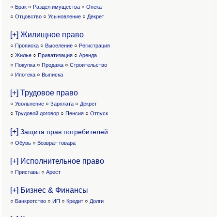
○
Брак
○
Раздел имущества
○
Опека
○
Отцовство
○
Усыновление
○
Декрет
[+] Жилищное право
○
Прописка
○
Выселение
○
Регистрация
○
Жилье
○
Приватизация
○
Аренда
○
Покупка
○
Продажа
○
Строительство
○
Ипотека
○
Выписка
[+] Трудовое право
○
Увольнение
○
Зарплата
○
Декрет
○
Трудовой договор
○
Пенсия
○
Отпуск
[+]
Защита прав потребителей
○
Обувь
○
Возврат товара
[+] Исполнительное право
○
Приставы
○
Арест
[+] Бизнес & Финансы
○
Банкротство
○
ИП
○
Кредит
○
Долги