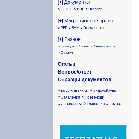
[+] Документы
○
СНИЛС
○
ИНН
○
Паспорт
[+] Миграционное право
○
РВП
○
ВНЖ
○
Гражданство
[+] Разное
○
Полиция
○
Армия
○
Инвалидность
○
Оружие
Статьи
Вопрос/ответ
Образцы доку
ментов
○
○
○
Иски
Жалобы
Ходатайства
○
○
Заявления
Претензии
○
○
○
Договоры
Соглашения
Другое