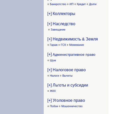
○
Банкротство
○
ИП
○
Кредит
○
Долги
[+] Коллекторы
[+] Наследство
○
Завещание
[+] Недвижимость & Земля
○
Гараж
○
ГСК
○
Межевание
[+]
Административное право
○
Шум
[+] Налоговое право
○
Налоги
○
Вычеты
[+] Льготы и субсидии
○
ЖКХ
[+] Уголовное право
○
Побои
○
Мошенничество