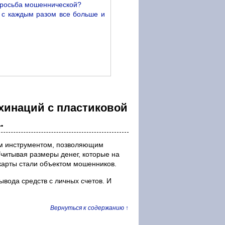
 просьба мошеннической?
, с каждым разом все больше и
ахинаций с пластиковой
.
ым инструментом, позволяющим
читывая размеры денег, которые на
 карты стали объектом мошенников.
вода средств с личных счетов. И
Вернуться к содержанию ↑