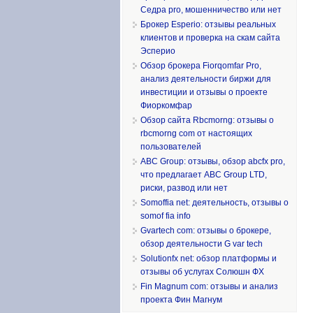
Седра pro, мошенничество или нет
Брокер Esperio: отзывы реальных
клиентов и проверка на скам сайта
Эсперио
Обзор брокера Fiorqomfar Pro,
анализ деятельности биржи для
инвестиции и отзывы о проекте
Фиоркомфар
Обзор сайта Rbcmorng: отзывы о
rbcmorng com от настоящих
пользователей
ABC Group: отзывы, обзор abcfx pro,
что предлагает ABC Group LTD,
риски, развод или нет
Somoffia net: деятельность, отзывы о
somof fia info
Gvartech com: отзывы о брокере,
обзор деятельности G var tech
Solutionfx net: обзор платформы и
отзывы об услугах Солюшн ФХ
Fin Magnum com: отзывы и анализ
проекта Фин Магнум