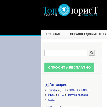
ГЛАВНАЯ
ОБРАЗЦЫ ДОКУМЕНТОВ
Поиск
Форма поиска
[+] Автоюрист
○
Штрафы
○
ДТП
○
ОСАГО
○
КАСКО
○
ГИБДД
○
ПТС
○
Покупка продажа
○
Права