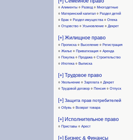
[+] Семейное право
○
Алименты
○
Развод
○
Многодетные
○
Материнский капитал
○
Раздел детей
○
Брак
○
Раздел имущества
○
Опека
○
Отцовство
○
Усыновление
○
Декрет
[+] Жилищное право
○
Прописка
○
Выселение
○
Регистрация
○
Жилье
○
Приватизация
○
Аренда
○
Покупка
○
Продажа
○
Строительство
○
Ипотека
○
Выписка
[+] Трудовое право
○
Увольнение
○
Зарплата
○
Декрет
○
Трудовой договор
○
Пенсия
○
Отпуск
[+]
Защита прав потребителей
○
Обувь
○
Возврат товара
[+] Исполнительное право
○
Приставы
○
Арест
[+] Бизнес & Финансы