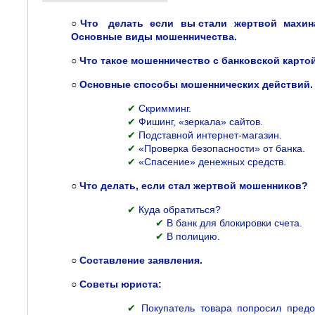
○
Что делать если вы стали жертвой махина
Основные виды мошенничества.
○
Что такое мошенничество с банковской карто
○
Основные способы мошеннических действий.
✔
Скримминг.
✔
Фишинг, «зеркала» сайтов.
✔
Подставной интернет-магазин.
✔
«Проверка безопасности» от банка.
✔
«Спасение» денежных средств.
○
Что делать, если стал жертвой мошенников?
✔
Куда обратиться?
✔
В банк для блокировки счета.
✔
В полицию.
○
Составление заявления.
○
Советы юриста:
✔
Покупатель товара попросил предо