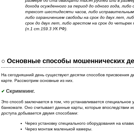
размере до ста двадцати тысяч рублей или в разм
дохода осужденного за период до одного года, либо
трехсот шестидесяти часов, либо исправительными
либо ограничением свободы на срок до двух лет, л
срок до двух лет, либо арестом на срок до четырех 
(п.1 ст.159.3 УК РФ).
○ Основные способы мошеннических де
На сегодняшний день существуют десятки способов присвоения де
карте. Рассмотрим основные из них.
Скримминг.
✔
Это способ заключается в том, что устанавливается специальное 
банкомате. Оно считывает данные карты, которые впоследствии 
доступа добывается двумя способами:
Через установку специального оборудования на клави
Через монтаж маленькой камеры.