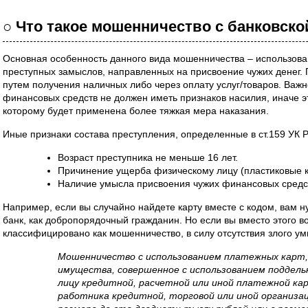
○ Что такое мошенничество с банковско
Основная особенность данного вида мошенничества – использова
преступных замыслов, направленных на присвоение чужих денег.
путем получения наличных либо через оплату услуг/товаров. Важн
финансовых средств не должен иметь признаков насилия, иначе эт
которому будет применена более тяжкая мера наказания.
Иные признаки состава преступления, определенные в ст.159 УК 
Возраст преступника не меньше 16 лет.
Причинение ущерба физическому лицу (пластиковые 
Наличие умысла присвоения чужих финансовых средс
Например, если вы случайно найдете карту вместе с кодом, вам 
банк, как добропорядочный гражданин. Но если вы вместо этого во
классифицировано как мошенничество, в силу отсутствия злого ум
Мошенничество с использованием платежных карт,
имущества, совершенное с использованием поддель
лицу кредитной, расчетной или иной платежной к
работника кредитной, торговой или иной организ