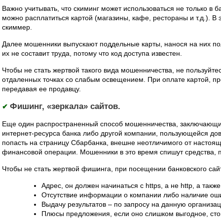
Важно учитывать, что скиминг может использоваться не только в б
можно расплатиться картой (магазины, кафе, рестораны и т.д.). В
скиммер.
Далее мошенники выпускают поддельные карты, нанося на них п
их не составит труда, потому что код доступа известен.
Чтобы не стать жертвой такого вида мошенничества, не пользуйт
отдаленных точках со слабым освещением. При оплате картой, пр
передавая ее продавцу.
Фишинг, «зеркала» сайтов.
✔
Еще один распространенный способ мошенничества, заключающий
интернет-ресурса банка либо другой компании, пользующейся дов
попасть на страницу Сбарбанка, внешне неотличимого от настоящ
финансовой операции. Мошенники в это время спишут средства, 
Чтобы не стать жертвой фишинга, при посещении банковского сай
Адрес, он должен начинаться с https, a не http, а так
Отсутствие информации о компании либо наличие ошиб
Выдачу результатов – по запросу на данную организац
Плюсы предложения, если оно слишком выгодное, сто