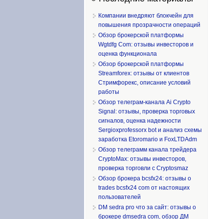
Компании внедряют блокчейн для
повышения прозрачности операций
Обзор брокерской платформы
Wgtdfg Com: отзывы инвесторов и
оценка функционала
Обзор брокерской платформы
Streamforex: отзывы от клиентов
Стримфорекс, описание условий
работы
Обзор телеграм-канала Ai Crypto
Signal: отзывы, проверка торговых
сигналов, оценка надежности
Sergioxprofessorx bot и анализ схемы
заработка Etoromario и FoxLTDAdm
Обзор телеграмм канала трейдера
CryptoMax: отзывы инвесторов,
проверка торговли с Cryptosmaz
Обзор брокера bcsfx24: отзывы о
trades bcsfx24 com от настоящих
пользователей
DM sedra pro что за сайт: отзывы о
брокере dmsedra com, обзор ДМ