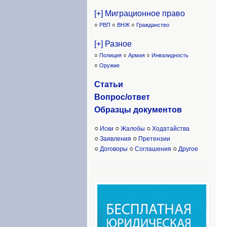
[+] Миграционное право
○
РВП
○
ВНЖ
○
Гражданство
[+] Разное
○
Полиция
○
Армия
○
Инвалидность
○
Оружие
Статьи
Вопрос/ответ
Образцы доку
ментов
○
○
○
Иски
Жалобы
Ходатайства
○
○
Заявления
Претензии
○
○
○
Договоры
Соглашения
Другое