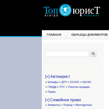
ГЛАВНАЯ
ОБРАЗЦЫ ДОКУМЕНТОВ
Поиск
Форма поиска
[+] Автоюрист
○
Штрафы
○
ДТП
○
ОСАГО
○
КАСКО
○
ГИБДД
○
ПТС
○
Покупка продажа
○
Права
[+] Семейное право
○
Алименты
○
Развод
○
Многодетные