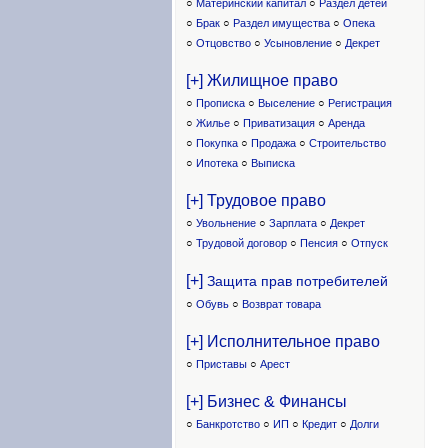
○
Материнский капитал
○
Раздел детей
○
Брак
○
Раздел имущества
○
Опека
○
Отцовство
○
Усыновление
○
Декрет
[+] Жилищное право
○
Прописка
○
Выселение
○
Регистрация
○
Жилье
○
Приватизация
○
Аренда
○
Покупка
○
Продажа
○
Строительство
○
Ипотека
○
Выписка
[+] Трудовое право
○
Увольнение
○
Зарплата
○
Декрет
○
Трудовой договор
○
Пенсия
○
Отпуск
[+]
Защита прав потребителей
○
Обувь
○
Возврат товара
[+] Исполнительное право
○
Приставы
○
Арест
[+] Бизнес & Финансы
○
Банкротство
○
ИП
○
Кредит
○
Долги