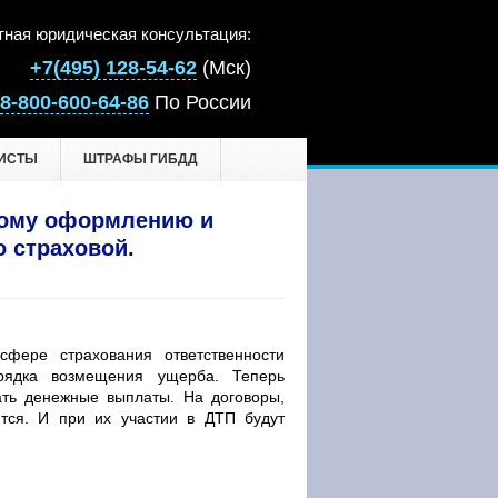
тная юридическая консультация:
+7(495) 128-54-62
(Мск)
8-800-600-64-86
По России
ИСТЫ
ШТРАФЫ ГИБДД
ному оформлению и
 страховой.
фере страхования ответственности
орядка возмещения ущерба. Теперь
ать денежные выплаты. На договоры,
тся. И при их участии в ДТП будут