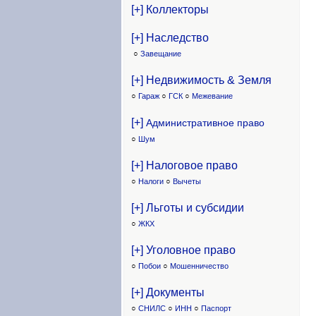
[+] Коллекторы
[+] Наследство
○
Завещание
[+] Недвижимость & Земля
○
Гараж
○
ГСК
○
Межевание
[+]
Административное право
○
Шум
[+] Налоговое право
○
Налоги
○
Вычеты
[+] Льготы и субсидии
○
ЖКХ
[+] Уголовное право
○
Побои
○
Мошенничество
[+] Документы
○
СНИЛС
○
ИНН
○
Паспорт