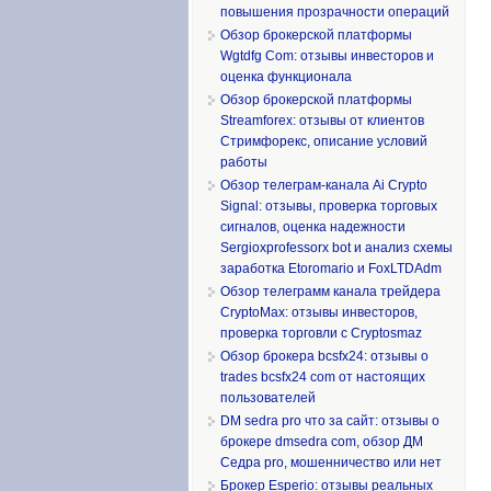
повышения прозрачности операций
Обзор брокерской платформы
Wgtdfg Com: отзывы инвесторов и
оценка функционала
Обзор брокерской платформы
Streamforex: отзывы от клиентов
Стримфорекс, описание условий
работы
Обзор телеграм-канала Ai Crypto
Signal: отзывы, проверка торговых
сигналов, оценка надежности
Sergioxprofessorx bot и анализ схемы
заработка Etoromario и FoxLTDAdm
Обзор телеграмм канала трейдера
CryptoMax: отзывы инвесторов,
проверка торговли с Cryptosmaz
Обзор брокера bcsfx24: отзывы о
trades bcsfx24 com от настоящих
пользователей
DM sedra pro что за сайт: отзывы о
брокере dmsedra com, обзор ДМ
Седра pro, мошенничество или нет
Брокер Esperio: отзывы реальных