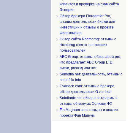
клиентов и проверка на скам сайта
Эсперио
Обзор брокера Fiorqomfar Pro,
анализ деятельности биржи для
инвестиции и отзывы о проекте
Фиоркомфар
Обзор сайта Rbcmorng: отзывы о
rbcmorng com от настоящих
пользователей
ABC Group: отзывы, обзор abcfx pro,
что предлагает ABC Group LTD,
риски, развод или нет
Somoffia net: деятельность, отзывы о
somof fia info
Gvartech com: отзывы о брокере,
обзор деятельности G var tech
Solutionfx net: обзор платформы и
отзывы об услугах Солюшн ФХ
Fin Magnum com: отзывы и анализ
проекта Фин Магнум