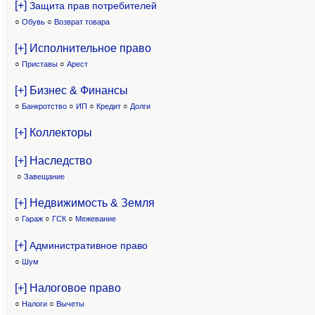
[+]
Защита прав потребителей
○
Обувь
○
Возврат товара
[+] Исполнительное право
○
Приставы
○
Арест
[+] Бизнес & Финансы
○
Банкротство
○
ИП
○
Кредит
○
Долги
[+] Коллекторы
[+] Наследство
○
Завещание
[+] Недвижимость & Земля
○
Гараж
○
ГСК
○
Межевание
[+]
Административное право
○
Шум
[+] Налоговое право
○
Налоги
○
Вычеты