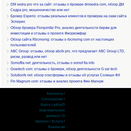
DM sedra pro что за сайт: отзывы о брокере dmsedra com, обзор ДМ
Седра pro, мошенничество или нет
Брокер Esperio: отзывы реальных клиентов и проверка на скам сайта
Эсперио
Обзор брокера Fiorqomfar Pro, анализ деятельности биржи для
инвестиции и отзывы о проекте Фиоркомфар
Обзор сайта Rbcmorng: отзывы о rbcmorng com от настоящих
пользователей
ABC Group: отзывы, обзор abcfx pro, что предлагает ABC Group LTD,
риски, развод или нет
Somoffia net: деятельность, отзывы о somof fia info
Gvartech com: отзывы о брокере, обзор деятельности G var tech
Solutionfx net: обзор платформы и отзывы об услугах Солюшн ФХ
Fin Magnum com: отзывы и анализ проекта Фин Магнум
Контакты
/
Соглашение
/
Карта сайта
/
О
персональных
данных
/
О
проекте
/
Услуги
/
Вакансии