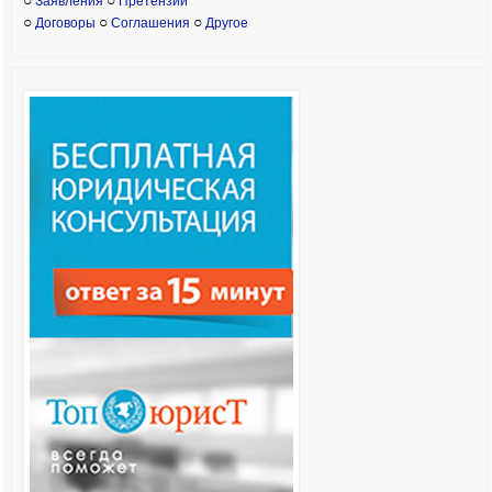
○
○
Заявления
Претензии
○
○
○
Договоры
Соглашения
Другое