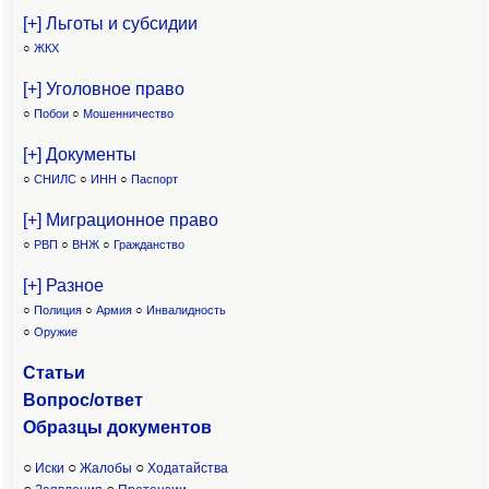
[+] Льготы и субсидии
○
ЖКХ
[+] Уголовное право
○
Побои
○
Мошенничество
[+] Документы
○
СНИЛС
○
ИНН
○
Паспорт
[+] Миграционное право
○
РВП
○
ВНЖ
○
Гражданство
[+] Разное
○
Полиция
○
Армия
○
Инвалидность
○
Оружие
Статьи
Вопрос/ответ
Образцы доку
ментов
○
○
○
Иски
Жалобы
Ходатайства