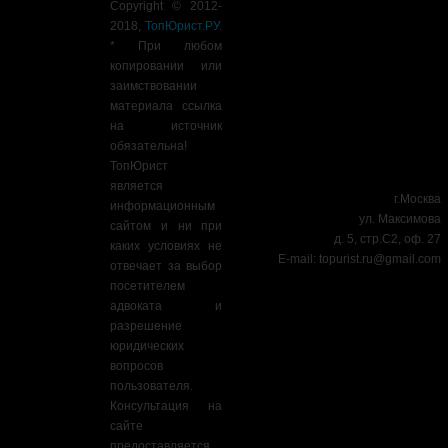
Copyright © 2012-
2018,
ТопЮрист.РУ
.
* При любом
копировании или
заимствовании
материала ссылка
на источник
обязательна!
ТопЮрист
является
г.Москва
информационным
ул. Максимова
сайтом и ни при
д. 5, стр.С2, оф. 27
каких условиях не
E-mail:
topurist.ru@gmail.com
отвечает за выбор
посетителем
адвоката и
разрешение
юридических
вопросов
пользователя.
Консультация на
сайте
предоставляется