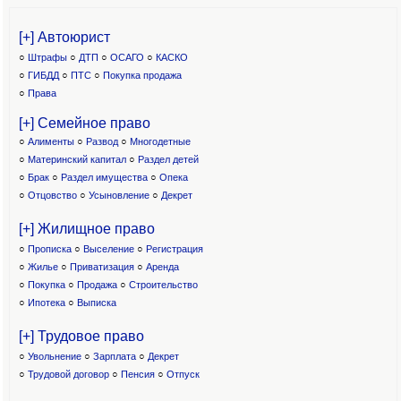
[+] Автоюрист
○
Штрафы
○
ДТП
○
ОСАГО
○
КАСКО
○
ГИБДД
○
ПТС
○
Покупка продажа
○
Права
[+] Семейное право
○
Алименты
○
Развод
○
Многодетные
○
Материнский капитал
○
Раздел детей
○
Брак
○
Раздел имущества
○
Опека
○
Отцовство
○
Усыновление
○
Декрет
[+] Жилищное право
○
Прописка
○
Выселение
○
Регистрация
○
Жилье
○
Приватизация
○
Аренда
○
Покупка
○
Продажа
○
Строительство
○
Ипотека
○
Выписка
[+] Трудовое право
○
Увольнение
○
Зарплата
○
Декрет
○
Трудовой договор
○
Пенсия
○
Отпуск