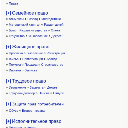
○
Права
[+] Семейное право
○
Алименты
○
Развод
○
Многодетные
○
Материнский капитал
○
Раздел детей
○
Брак
○
Раздел имущества
○
Опека
○
Отцовство
○
Усыновление
○
Декрет
[+] Жилищное право
○
Прописка
○
Выселение
○
Регистрация
○
Жилье
○
Приватизация
○
Аренда
○
Покупка
○
Продажа
○
Строительство
○
Ипотека
○
Выписка
[+] Трудовое право
○
Увольнение
○
Зарплата
○
Декрет
○
Трудовой договор
○
Пенсия
○
Отпуск
[+]
Защита прав потребителей
○
Обувь
○
Возврат товара
[+] Исполнительное право
○
Приставы
○
Арест