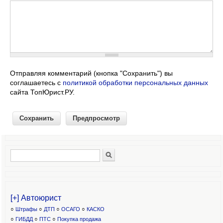
Отправляя комментарий (кнопка "Сохранить") вы
соглашаетесь с
политикой обработки персональных данных
сайта ТопЮрист.РУ.
Поиск
Форма поиска
[+] Автоюрист
○
Штрафы
○
ДТП
○
ОСАГО
○
КАСКО
○
ГИБДД
○
ПТС
○
Покупка продажа