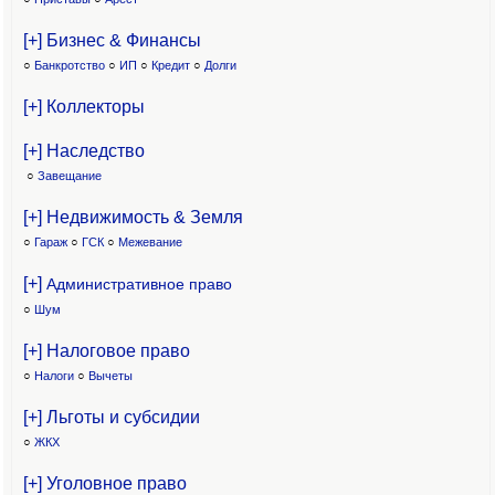
[+] Бизнес & Финансы
○
Банкротство
○
ИП
○
Кредит
○
Долги
[+] Коллекторы
[+] Наследство
○
Завещание
[+] Недвижимость & Земля
○
Гараж
○
ГСК
○
Межевание
[+]
Административное право
○
Шум
[+] Налоговое право
○
Налоги
○
Вычеты
[+] Льготы и субсидии
○
ЖКХ
[+] Уголовное право