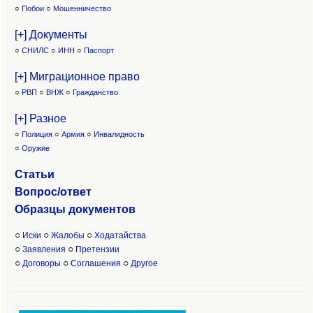
○
Побои
○
Мошенничество
[+] Документы
○
СНИЛС
○
ИНН
○
Паспорт
[+] Миграционное право
○
РВП
○
ВНЖ
○
Гражданство
[+] Разное
○
Полиция
○
Армия
○
Инвалидность
○
Оружие
Статьи
Вопрос/ответ
Образцы доку
ментов
○
○
○
Иски
Жалобы
Ходатайства
○
○
Заявления
Претензии
○
○
○
Договоры
Соглашения
Другое