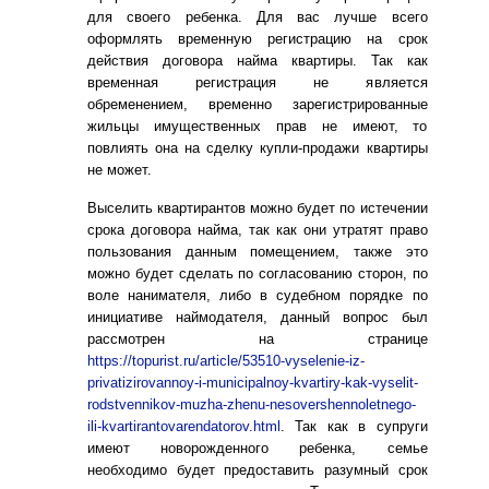
для своего ребенка. Для вас лучше всего
оформлять временную регистрацию на срок
действия договора найма квартиры. Так как
временная регистрация не является
обременением, временно зарегистрированные
жильцы имущественных прав не имеют, то
повлиять она на сделку купли-продажи квартиры
не может.
Выселить квартирантов можно будет по истечении
срока договора найма, так как они утратят право
пользования данным помещением, также это
можно будет сделать по согласованию сторон, по
воле нанимателя, либо в судебном порядке по
инициативе наймодателя, данный вопрос был
рассмотрен на странице
https://topurist.ru/article/53510-vyselenie-iz-
privatizirovannoy-i-municipalnoy-kvartiry-kak-vyselit-
rodstvennikov-muzha-zhenu-nesovershennoletnego-
ili-kvartirantovarendatorov.html
.
Так как в супруги
имеют новорожденного ребенка, семье
необходимо будет предоставить разумный срок