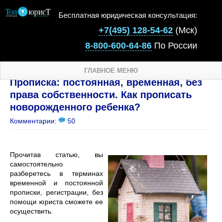
Бесплатная юридическая консультация:
+7(495) 128-54-62
(Мск)
8-800-600-64-86
По России
ГЛАВНОЕ МЕНЮ
Прописка: постоянная, временная, без
права собственности. Как прописать
новорожденного ребенка?
Комментарии:
50
Прочитав статью, вы
самостоятельно
разберетесь в терминах
временной и постоянной
прописки, регистрации, без
помощи юриста сможете ее
осуществить.