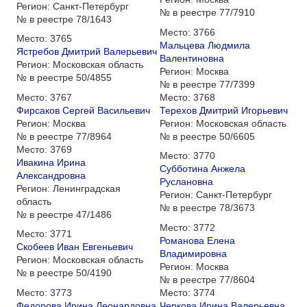
Регион:
Санкт-Петербург
№ в реестре
77/7910
№ в реестре
78/1643
Место:
3766
Место:
3765
Мальцева Людмила
Ястребов Дмитрий Валерьевич
Валентиновна
Регион:
Московская область
Регион:
Москва
№ в реестре
50/4855
№ в реестре
77/7399
Место:
3767
Место:
3768
Фирсаков Сергей Васильевич
Терехов Дмитрий Игорьевич
Регион:
Москва
Регион:
Московская область
№ в реестре
77/8964
№ в реестре
50/6605
Место:
3769
Место:
3770
Ивакина Ирина
Субботина Анжела
Александровна
Руслановна
Регион:
Ленинградская
Регион:
Санкт-Петербург
область
№ в реестре
78/3673
№ в реестре
47/1486
Место:
3772
Место:
3771
Романова Елена
Скобеев Иван Евгеньевич
Владимировна
Регион:
Московская область
Регион:
Москва
№ в реестре
50/4190
№ в реестре
77/8604
Место:
3773
Место:
3774
Федорова Ирина Леонардовна
Черкова Ирина Валерьевна