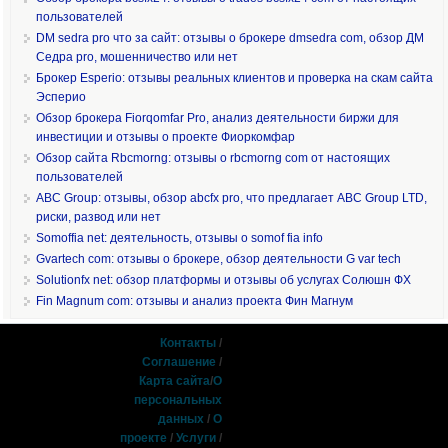
пользователей
DM sedra pro что за сайт: отзывы о брокере dmsedra com, обзор ДМ
Седра pro, мошенничество или нет
Брокер Esperio: отзывы реальных клиентов и проверка на скам сайта
Эсперио
Обзор брокера Fiorqomfar Pro, анализ деятельности биржи для
инвестиции и отзывы о проекте Фиоркомфар
Обзор сайта Rbcmorng: отзывы о rbcmorng com от настоящих
пользователей
ABC Group: отзывы, обзор abcfx pro, что предлагает ABC Group LTD,
риски, развод или нет
Somoffia net: деятельность, отзывы о somof fia info
Gvartech com: отзывы о брокере, обзор деятельности G var tech
Solutionfx net: обзор платформы и отзывы об услугах Солюшн ФХ
Fin Magnum com: отзывы и анализ проекта Фин Магнум
Контакты
/
Соглашение
/
Карта сайта
/
О
персональных
данных
/
О
проекте
/
Услуги
/