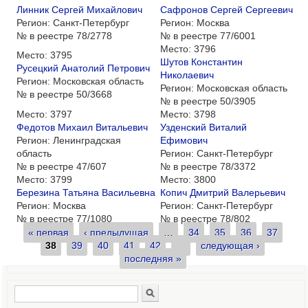
Линник Сергей Михайлович
Сафронов Сергей Сергеевич
Регион:
Санкт-Петербург
Регион:
Москва
№ в реестре
78/2778
№ в реестре
77/6001
Место:
3796
Место:
3795
Шутов Константин
Русецкий Анатолий Петрович
Николаевич
Регион:
Московская область
Регион:
Московская область
№ в реестре
50/3668
№ в реестре
50/3905
Место:
3797
Место:
3798
Федотов Михаил Витальевич
Узденский Виталий
Регион:
Ленинградская
Ефимович
область
Регион:
Санкт-Петербург
№ в реестре
47/607
№ в реестре
78/3372
Место:
3799
Место:
3800
Березина Татьяна Васильевна
Копич Дмитрий Валерьевич
Регион:
Москва
Регион:
Санкт-Петербург
№ в реестре
77/1080
№ в реестре
78/802
« первая
‹ предыдущая
…
34
35
36
37
Страницы
38
39
40
41
42
…
следующая ›
последняя »
Поиск
Форма поиска