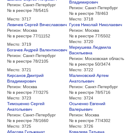
Владимирович
Регион:
Санкт-Петербург
Регион:
Санкт-Петербург
№ в реестре
78/5415
№ в реестре
78/463
Место:
3717
Место:
3718
Левичев Сергей Вячеславович
Гусев Николай Николаевич
Регион:
Москва
Регион:
Москва
№ в реестре
77/11152
№ в реестре
77/5502
Место:
3720
Место:
3719
Меркушева Людмила
Богачев Андрей Валентинович
Васильевна
Регион:
Санкт-Петербург
Регион:
Московская область
№ в реестре
78/2105
№ в реестре
50/3474
Место:
3721
Место:
3722
Кирсанов Дмитрий
Малиновский Артем
Владимирович
Анатольевич
Регион:
Москва
Регион:
Санкт-Петербург
№ в реестре
77/3275
№ в реестре
78/5716
Место:
3723
Место:
3724
Тимошенко Сергей
Осыченко Евгений
Анатольевич
Валерьевич
Регион:
Санкт-Петербург
Регион:
Москва
№ в реестре
78/1660
№ в реестре
77/4302
Место:
3725
Место:
3726
Абасова Гульжанат
Ковалева Татьяна