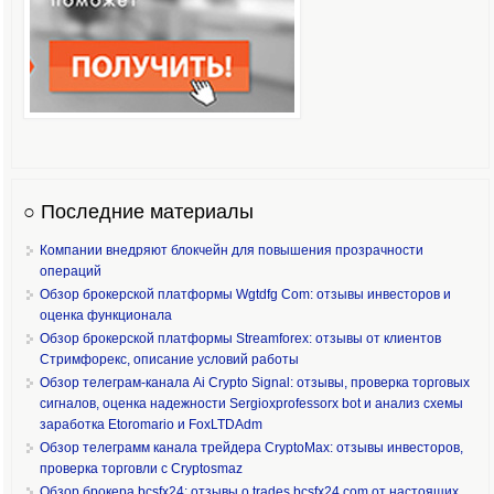
○ Последние материалы
Компании внедряют блокчейн для повышения прозрачности
операций
Обзор брокерской платформы Wgtdfg Com: отзывы инвесторов и
оценка функционала
Обзор брокерской платформы Streamforex: отзывы от клиентов
Стримфорекс, описание условий работы
Обзор телеграм-канала Ai Crypto Signal: отзывы, проверка торговых
сигналов, оценка надежности Sergioxprofessorx bot и анализ схемы
заработка Etoromario и FoxLTDAdm
Обзор телеграмм канала трейдера CryptoMax: отзывы инвесторов,
проверка торговли с Cryptosmaz
Обзор брокера bcsfx24: отзывы о trades bcsfx24 com от настоящих