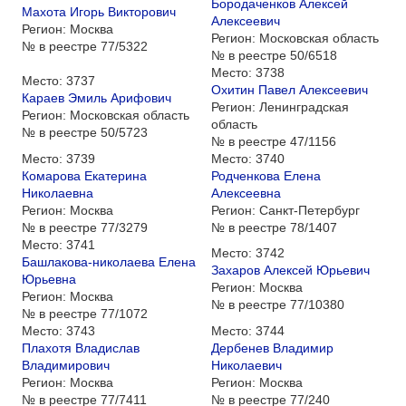
Бородаченков Алексей
Махота Игорь Викторович
Алексеевич
Регион:
Москва
Регион:
Московская область
№ в реестре
77/5322
№ в реестре
50/6518
Место:
3738
Место:
3737
Охитин Павел Алексеевич
Караев Эмиль Арифович
Регион:
Ленинградская
Регион:
Московская область
область
№ в реестре
50/5723
№ в реестре
47/1156
Место:
3739
Место:
3740
Комарова Екатерина
Родченкова Елена
Николаевна
Алексеевна
Регион:
Москва
Регион:
Санкт-Петербург
№ в реестре
77/3279
№ в реестре
78/1407
Место:
3741
Место:
3742
Башлакова-николаева Елена
Захаров Алексей Юрьевич
Юрьевна
Регион:
Москва
Регион:
Москва
№ в реестре
77/10380
№ в реестре
77/1072
Место:
3743
Место:
3744
Плахотя Владислав
Дербенев Владимир
Владимирович
Николаевич
Регион:
Москва
Регион:
Москва
№ в реестре
77/7411
№ в реестре
77/240