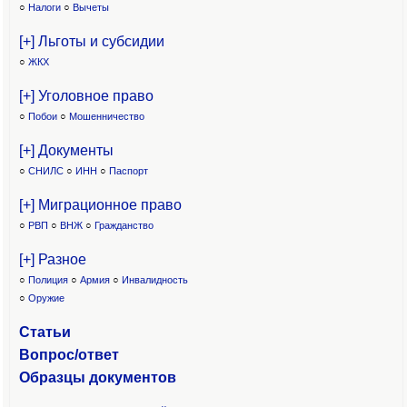
○
Налоги
○
Вычеты
[+] Льготы и субсидии
○
ЖКХ
[+] Уголовное право
○
Побои
○
Мошенничество
[+] Документы
○
СНИЛС
○
ИНН
○
Паспорт
[+] Миграционное право
○
РВП
○
ВНЖ
○
Гражданство
[+] Разное
○
Полиция
○
Армия
○
Инвалидность
○
Оружие
Статьи
Вопрос/ответ
Образцы доку
ментов