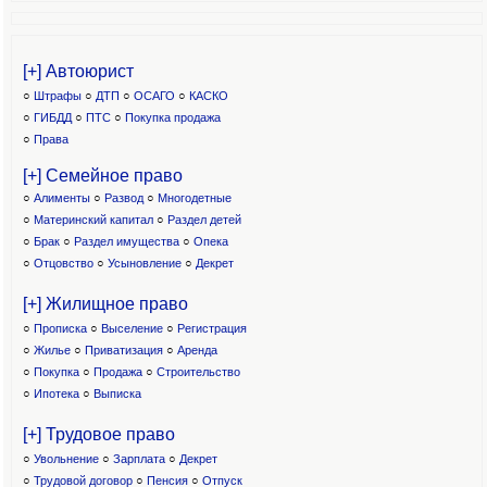
[+] Автоюрист
○
Штрафы
○
ДТП
○
ОСАГО
○
КАСКО
○
ГИБДД
○
ПТС
○
Покупка продажа
○
Права
[+] Семейное право
○
Алименты
○
Развод
○
Многодетные
○
Материнский капитал
○
Раздел детей
○
Брак
○
Раздел имущества
○
Опека
○
Отцовство
○
Усыновление
○
Декрет
[+] Жилищное право
○
Прописка
○
Выселение
○
Регистрация
○
Жилье
○
Приватизация
○
Аренда
○
Покупка
○
Продажа
○
Строительство
○
Ипотека
○
Выписка
[+] Трудовое право
○
Увольнение
○
Зарплата
○
Декрет
○
Трудовой договор
○
Пенсия
○
Отпуск