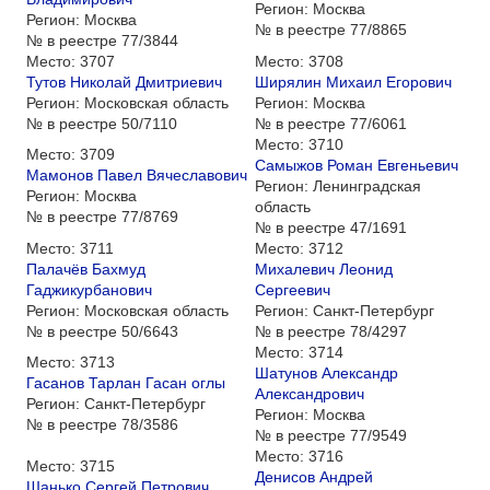
Регион:
Москва
Регион:
Москва
№ в реестре
77/8865
№ в реестре
77/3844
Место:
3707
Место:
3708
Тутов Николай Дмитриевич
Ширялин Михаил Егорович
Регион:
Московская область
Регион:
Москва
№ в реестре
50/7110
№ в реестре
77/6061
Место:
3710
Место:
3709
Самыжов Роман Евгеньевич
Мамонов Павел Вячеславович
Регион:
Ленинградская
Регион:
Москва
область
№ в реестре
77/8769
№ в реестре
47/1691
Место:
3711
Место:
3712
Палачёв Бахмуд
Михалевич Леонид
Гаджикурбанович
Сергеевич
Регион:
Московская область
Регион:
Санкт-Петербург
№ в реестре
50/6643
№ в реестре
78/4297
Место:
3714
Место:
3713
Шатунов Александр
Гасанов Тарлан Гасан оглы
Александрович
Регион:
Санкт-Петербург
Регион:
Москва
№ в реестре
78/3586
№ в реестре
77/9549
Место:
3716
Место:
3715
Денисов Андрей
Шанько Сергей Петрович