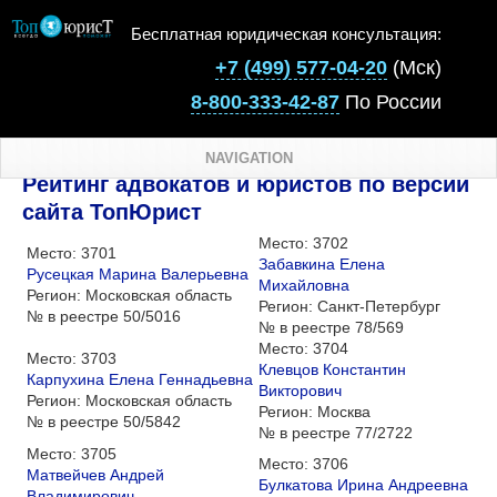
Бесплатная юридическая консультация:
+7 (499) 577-04-20
(Мск)
8-800-333-42-87
По России
NAVIGATION
Рейтинг адвокатов и юристов по версии
сайта ТопЮрист
Место:
3702
Место:
3701
Забавкина Елена
Русецкая Марина Валерьевна
Михайловна
Регион:
Московская область
Регион:
Санкт-Петербург
№ в реестре
50/5016
№ в реестре
78/569
Место:
3704
Место:
3703
Клевцов Константин
Карпухина Елена Геннадьевна
Викторович
Регион:
Московская область
Регион:
Москва
№ в реестре
50/5842
№ в реестре
77/2722
Место:
3705
Место:
3706
Матвейчев Андрей
Булкатова Ирина Андреевна
Владимирович