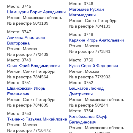
Место:
3746
Место:
3745
Магомаев Руслан
Шамшурин Борис Аркадьевич
Магомедович
Регион:
Московская область
Регион:
Санкт-Петербург
№ в реестре
50/3189
№ в реестре
78/4133
Место:
3747
Место:
3748
Аникина Анастасия
Карякин Игорь Анатольевич
Викторовна
Регион:
Москва
Регион:
Москва
№ в реестре
77/1841
№ в реестре
77/2439
Место:
3749
Место:
3750
Осин Юрий Владимирович
Кукса Сергей Федорович
Регион:
Санкт-Петербург
Регион:
Москва
№ в реестре
78/4564
№ в реестре
77/3903
Место:
3751
Место:
3752
Швайковский Игорь
Башкатов Леонид
Евгеньевич
Дмитриевич
Регион:
Санкт-Петербург
Регион:
Московская область
№ в реестре
78/4805
№ в реестре
50/244
Место:
3754
Место:
3753
Кельбиханов Юсуф
Ткаченко Татьяна Михайловна
Багаудинович
Регион:
Москва
Регион:
Московская область
№ в реестре
77/10472