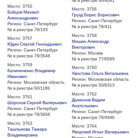
№ в реестре
50/6041
Место:
3755
Место:
3756
Бойцов Михаил
Грузд Борис Борисович
Александрович
Регион:
Санкт-Петербург
Регион:
Санкт-Петербург
№ в реестре
78/411
№ в реестре
78/193
Место:
3758
Место:
3757
Мишин Александр
Юдин Сергей Геннадьевич
Викторович
Регион:
Санкт-Петербург
Регион:
Москва
№ в реестре
78/3548
№ в реестре
77/6589
Место:
3759
Место:
3760
Калиниченко Владимир
Хвостова Ольга Витальевна
Иванович
Регион:
Московская область
Регион:
Московская область
№ в реестре
50/6313
№ в реестре
50/1186
Место:
3762
Место:
3761
Дьяконов Вадим
Шорохов Сергей Валерьевич
Анатольевич
Регион:
Санкт-Петербург
Регион:
Санкт-Петербург
№ в реестре
78/3666
№ в реестре
78/4946
Место:
3763
Место:
3764
Ташлыкова Тамара
Яворский Игнат Валерьевич
Владимировна
Регион:
Москва