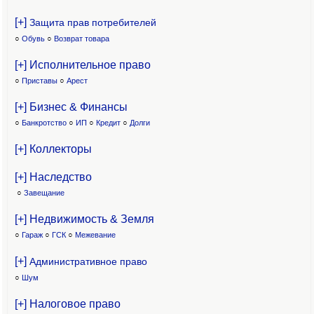
[+]
Защита прав потребителей
○
Обувь
○
Возврат товара
[+] Исполнительное право
○
Приставы
○
Арест
[+] Бизнес & Финансы
○
Банкротство
○
ИП
○
Кредит
○
Долги
[+] Коллекторы
[+] Наследство
○
Завещание
[+] Недвижимость & Земля
○
Гараж
○
ГСК
○
Межевание
[+]
Административное право
○
Шум
[+] Налоговое право