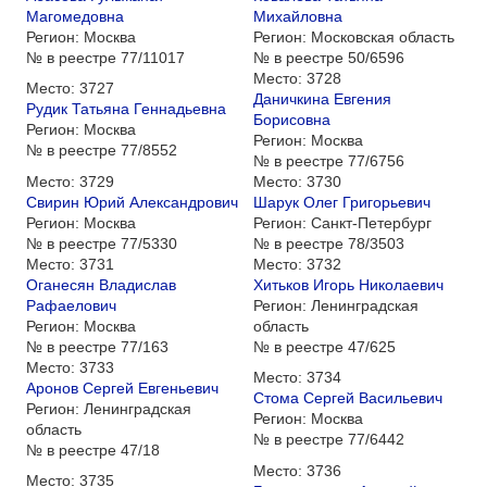
Магомедовна
Михайловна
Регион:
Москва
Регион:
Московская область
№ в реестре
77/11017
№ в реестре
50/6596
Место:
3728
Место:
3727
Даничкина Евгения
Рудик Татьяна Геннадьевна
Борисовна
Регион:
Москва
Регион:
Москва
№ в реестре
77/8552
№ в реестре
77/6756
Место:
3729
Место:
3730
Свирин Юрий Александрович
Шарук Олег Григорьевич
Регион:
Москва
Регион:
Санкт-Петербург
№ в реестре
77/5330
№ в реестре
78/3503
Место:
3731
Место:
3732
Оганесян Владислав
Хитьков Игорь Николаевич
Рафаелович
Регион:
Ленинградская
Регион:
Москва
область
№ в реестре
77/163
№ в реестре
47/625
Место:
3733
Место:
3734
Аронов Сергей Евгеньевич
Стома Сергей Васильевич
Регион:
Ленинградская
Регион:
Москва
область
№ в реестре
77/6442
№ в реестре
47/18
Место:
3736
Место:
3735