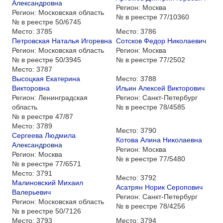
Александровна
Регион:
Москва
Регион:
Московская область
№ в реестре
77/10360
№ в реестре
50/6745
Место:
3785
Место:
3786
Петровская Наталья Игоревна
Сотсков Федор Николаевич
Регион:
Московская область
Регион:
Москва
№ в реестре
50/3945
№ в реестре
77/2502
Место:
3787
Высоцкая Екатерина
Место:
3788
Викторовна
Ильин Алексей Викторович
Регион:
Ленинградская
Регион:
Санкт-Петербург
область
№ в реестре
78/4585
№ в реестре
47/87
Место:
3789
Место:
3790
Сергеева Людмила
Котова Алина Николаевна
Александровна
Регион:
Москва
Регион:
Москва
№ в реестре
77/5480
№ в реестре
77/6571
Место:
3791
Место:
3792
Малиновский Михаил
Асатрян Норик Серопович
Валерьевич
Регион:
Санкт-Петербург
Регион:
Московская область
№ в реестре
78/4256
№ в реестре
50/7126
Место:
3793
Место:
3794