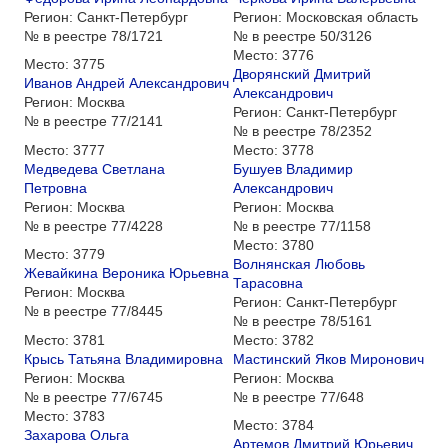
Регион:
Санкт-Петербург
Регион:
Московская область
№ в реестре
78/1721
№ в реестре
50/3126
Место:
3776
Место:
3775
Дворянский Дмитрий
Иванов Андрей Александрович
Александрович
Регион:
Москва
Регион:
Санкт-Петербург
№ в реестре
77/2141
№ в реестре
78/2352
Место:
3777
Место:
3778
Медведева Светлана
Бушуев Владимир
Петровна
Александрович
Регион:
Москва
Регион:
Москва
№ в реестре
77/4228
№ в реестре
77/1158
Место:
3780
Место:
3779
Волнянская Любовь
Жевайкина Вероника Юрьевна
Тарасовна
Регион:
Москва
Регион:
Санкт-Петербург
№ в реестре
77/8445
№ в реестре
78/5161
Место:
3781
Место:
3782
Крысь Татьяна Владимировна
Мастинский Яков Миронович
Регион:
Москва
Регион:
Москва
№ в реестре
77/6745
№ в реестре
77/648
Место:
3783
Место:
3784
Захарова Ольга
Артемов Дмитрий Юрьевич