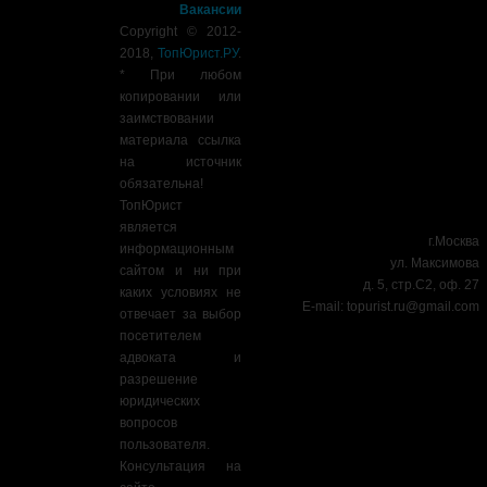
Вакансии
Copyright © 2012-
2018,
ТопЮрист.РУ
.
* При любом
копировании или
заимствовании
материала ссылка
на источник
обязательна!
ТопЮрист
является
г.Москва
информационным
ул. Максимова
сайтом и ни при
д. 5, стр.С2, оф. 27
каких условиях не
E-mail:
topurist.ru@gmail.com
отвечает за выбор
посетителем
адвоката и
разрешение
юридических
вопросов
пользователя.
Консультация на