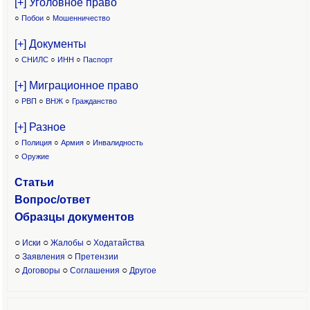
[+] Уголовное право
○
Побои
○
Мошенничество
[+] Документы
○
СНИЛС
○
ИНН
○
Паспорт
[+] Миграционное право
○
РВП
○
ВНЖ
○
Гражданство
[+] Разное
○
Полиция
○
Армия
○
Инвалидность
○
Оружие
Статьи
Вопрос/ответ
Образцы доку
ментов
○
○
○
Иски
Жалобы
Ходатайства
○
○
Заявления
Претензии
○
○
○
Договоры
Соглашения
Другое