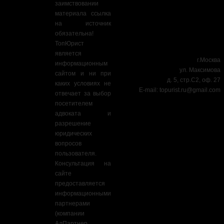
заимствовании
материала ссылка
на источник
обязательна!
ТопЮрист
является
г.Москва
информационным
ул. Максимова
сайтом и ни при
д. 5, стр.С2, оф. 27
каких условиях не
E-mail:
topurist.ru@gmail.com
отвечает за выбор
посетителем
адвоката и
разрешение
юридических
вопросов
пользователя.
Консультация на
сайте
предоставляется
информационными
партнерами
(компании
АлПартнер,