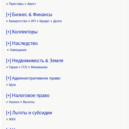
○
Приставы
○
Арест
[+] Бизнес & Финансы
○
Банкротство
○
ИП
○
Кредит
○
Долги
[+] Коллекторы
[+] Наследство
○
Завещание
[+] Недвижимость & Земля
○
Гараж
○
ГСК
○
Межевание
[+]
Административное право
○
Шум
[+] Налоговое право
○
Налоги
○
Вычеты
[+] Льготы и субсидии
○
ЖКХ