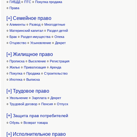
○
ГИБДД
○
ПТС
○
Покупка продажа
○
Права
[+] Семейное право
○
Алименты
○
Развод
○
Многодетные
○
Материнский капитал
○
Раздел детей
○
Брак
○
Раздел имущества
○
Опека
○
Отцовство
○
Усыновление
○
Декрет
[+] Жилищное право
○
Прописка
○
Выселение
○
Регистрация
○
Жилье
○
Приватизация
○
Аренда
○
Покупка
○
Продажа
○
Строительство
○
Ипотека
○
Выписка
[+] Трудовое право
○
Увольнение
○
Зарплата
○
Декрет
○
Трудовой договор
○
Пенсия
○
Отпуск
[+]
Защита прав потребителей
○
Обувь
○
Возврат товара
[+] Исполнительное право