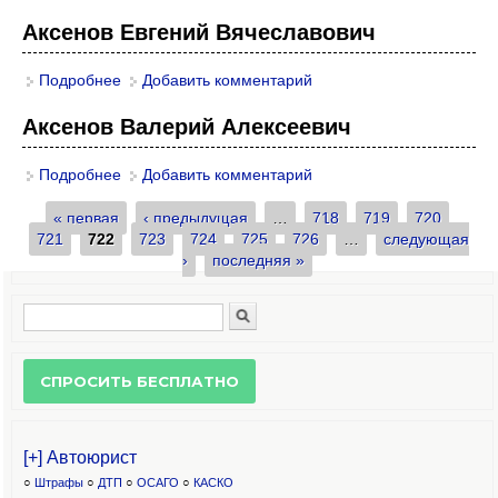
Аксенов Евгений Вячеславович
Подробнее
о Аксенов Евгений Вячеславович
Добавить комментарий
Аксенов Валерий Алексеевич
Подробнее
о Аксенов Валерий Алексеевич
Добавить комментарий
« первая
‹ предыдущая
…
718
719
720
Страницы
721
722
723
724
725
726
…
следующая
›
последняя »
Поиск
Форма поиска
[+] Автоюрист
○
Штрафы
○
ДТП
○
ОСАГО
○
КАСКО