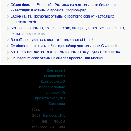
Обзор брокера Fiorqomfar Pro, анализ деятельности биржи для
инвестиции и отзывы о проекте Фиоркомфар
Обзор сайта Rbcmorng: отзывы о rbcmorng com от настоящих
пользователей
ABC Group: отзывы, обзор abcfx pro, что предлагает ABC Group LTD,
риски, развод или нет
Somoffia net: деятельность, отзывы о somof fia info
Gvartech com: отзывы о брокере, обзор деятельности G var tech
Solutionfx net: обзор платформы и отзывы об услугах Солюшн ФХ
Fin Magnum com: отзывы и анализ проекта Фин Магнум
Контакты
/
Соглашение
/
Карта сайта
/
О
персональных
данных
/
О
проекте
/
Услуги
/
Вакансии
Copyright © 2012-
2018,
ТопЮрист.РУ
.
* При любом
копировании или