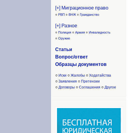
[+] Миграционное право
○
РВП
○
ВНЖ
○
Гражданство
[+] Разное
○
Полиция
○
Армия
○
Инвалидность
○
Оружие
Статьи
Вопрос/ответ
Образцы доку
ментов
○
○
○
Иски
Жалобы
Ходатайства
○
○
Заявления
Претензии
○
○
○
Договоры
Соглашения
Другое