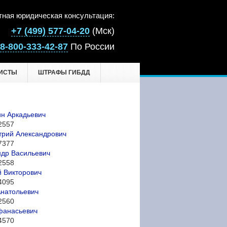
тная юридическая консультация:
+7 (499) 577-04-20
(Мск)
8-800-333-42-87
По России
ИСТЫ
ШТРАФЫ ГИБДД
н Аркадьевич
2557
трий Александрович
7377
др Васильевич
2558
 Викторович
4095
натольевич
2560
фанасьевич
4570