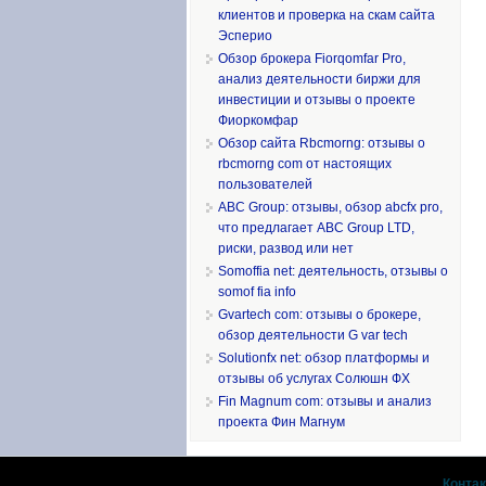
клиентов и проверка на скам сайта
Эсперио
Обзор брокера Fiorqomfar Pro,
анализ деятельности биржи для
инвестиции и отзывы о проекте
Фиоркомфар
Обзор сайта Rbcmorng: отзывы о
rbcmorng com от настоящих
пользователей
ABC Group: отзывы, обзор abcfx pro,
что предлагает ABC Group LTD,
риски, развод или нет
Somoffia net: деятельность, отзывы о
somof fia info
Gvartech com: отзывы о брокере,
обзор деятельности G var tech
Solutionfx net: обзор платформы и
отзывы об услугах Солюшн ФХ
Fin Magnum com: отзывы и анализ
проекта Фин Магнум
Конта