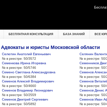
Беспла
БЕСПЛАТНАЯ КОНСУЛЬТАЦИЯ
БАЗА ЗНАНИЙ
ВСЕ ЮР
Адвокаты и юристы Московской области
Селютин Анатолий Евгеньевич
Селянин Валенти
№ в реестре:
50/3572
№ в реестре:
50/
Семенкова Ирина Игоревна
Семенников Дми
№ в реестре:
50/5746
№ в реестре:
50/
Семено Светлана Александровна
Семенов Алексан
№ в реестре:
50/6384
№ в реестре:
50/
Семенов Алексей Владимирович
Семенов Виталий
№ в реестре:
50/4660
№ в реестре:
50/
Семенов Владимир Леонидович
Семенов Денис А
№ в реестре:
50/2559
№ в реестре:
50/
Семенов Дмитрий Сергеевич
Семенов Иван А
№ в реестре:
50/5892
№ в реестре:
50/