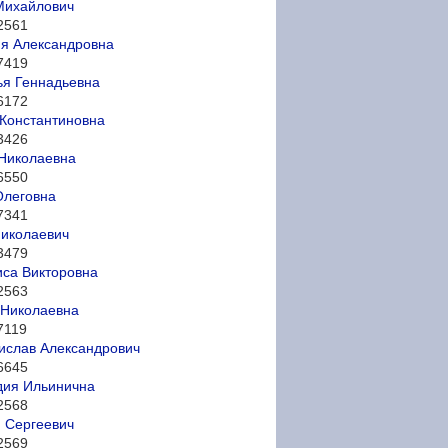
Михайлович
2561
я Александровна
7419
ья Геннадьевна
6172
Константиновна
3426
Николаевна
6550
Олеговна
7341
иколаевич
3479
са Викторовна
2563
 Николаевна
7119
ислав Александрович
6645
дия Ильинична
2568
 Сергеевич
2569