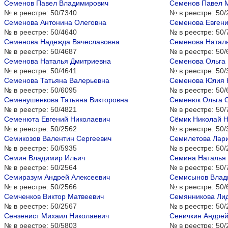
Семенов Павел Владимирович
Семенов Павел 
№ в реестре:
50/7340
№ в реестре:
50/
Семенова Антонина Олеговна
Семенова Евгени
№ в реестре:
50/4640
№ в реестре:
50/
Семенова Надежда Вячеславовна
Семенова Натал
№ в реестре:
50/4687
№ в реестре:
50/
Семенова Наталья Дмитриевна
Семенова Ольга 
№ в реестре:
50/4641
№ в реестре:
50/
Семенова Татьяна Валерьевна
Семенова Юлия 
№ в реестре:
50/6095
№ в реестре:
50/
Семенушенкова Татьяна Викторовна
Семенюк Ольга 
№ в реестре:
50/4821
№ в реестре:
50/
Семенюта Евгений Николаевич
Сёмик Николай Н
№ в реестре:
50/2562
№ в реестре:
50/
Семикозов Валентин Сергеевич
Семилетова Лари
№ в реестре:
50/5935
№ в реестре:
50/
Семин Владимир Ильич
Семина Наталья
№ в реестре:
50/2564
№ в реестре:
50/
Семиразум Андрей Алексеевич
Семисынов Влад
№ в реестре:
50/2566
№ в реестре:
50/
Семченков Виктор Матвеевич
Семянникова Ли
№ в реестре:
50/2567
№ в реестре:
50/
Сензенист Михаил Николаевич
Сеничкин Андрей
№ в реестре:
50/5803
№ в реестре:
50/