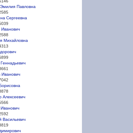
6146
 Эмилия Павловна
2585
на Сергеевна
5039
 Иванович
2588
ия Михайловна
4313
дорович
6899
 Геннадьевич
3661
 Иванович
7042
Борисовна
3878
р Алексеевич
5566
 Иванович
2592
й Васильевич
3819
адимирович