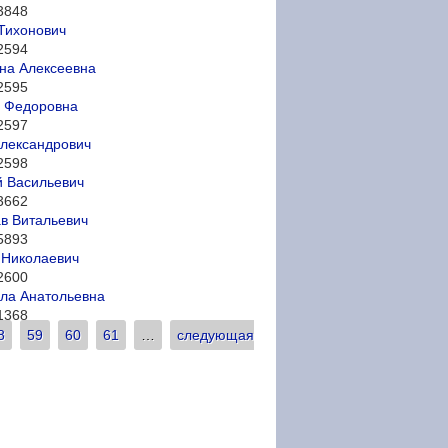
3848
Тихонович
2594
на Алексеевна
2595
а Федоровна
2597
лександрович
2598
 Васильевич
3662
в Витальевич
5893
 Николаевич
2600
ла Анатольевна
1368
8
59
60
61
…
следующая