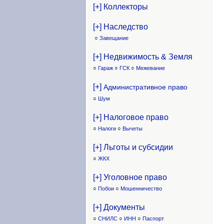
[+] Коллекторы
[+] Наследство
○
Завещание
[+] Недвижимость & Земля
○
Гараж
○
ГСК
○
Межевание
[+]
Административное право
○
Шум
[+] Налоговое право
○
Налоги
○
Вычеты
[+] Льготы и субсидии
○
ЖКХ
[+] Уголовное право
○
Побои
○
Мошенничество
[+] Документы
○
СНИЛС
○
ИНН
○
Паспорт