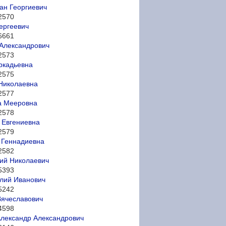
ан Георгиевич
2570
ергеевич
6661
Александрович
2573
ркадьевна
2575
Николаевна
2577
а Мееровна
2578
 Евгениевна
2579
 Геннадиевна
2582
ий Николаевич
5393
лий Иванович
5242
Вячеславович
4598
лександр Александрович