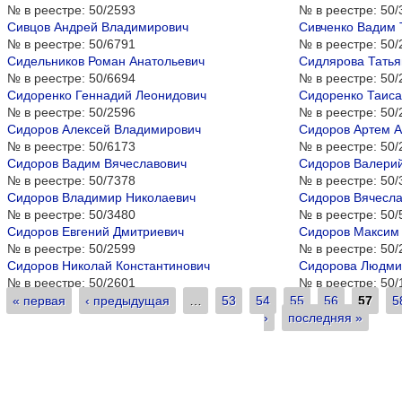
№ в реестре:
50/2593
№ в реестре:
50/
Сивцов Андрей Владимирович
Сивченко Вадим 
№ в реестре:
50/6791
№ в реестре:
50/
Сидельников Роман Анатольевич
Сидлярова Татья
№ в реестре:
50/6694
№ в реестре:
50/
Сидоренко Геннадий Леонидович
Сидоренко Таис
№ в реестре:
50/2596
№ в реестре:
50/
Сидоров Алексей Владимирович
Сидоров Артем А
№ в реестре:
50/6173
№ в реестре:
50/
Сидоров Вадим Вячеславович
Сидоров Валерий
№ в реестре:
50/7378
№ в реестре:
50/
Сидоров Владимир Николаевич
Сидоров Вячесла
№ в реестре:
50/3480
№ в реестре:
50/
Сидоров Евгений Дмитриевич
Сидоров Максим
№ в реестре:
50/2599
№ в реестре:
50/
Сидоров Николай Константинович
Сидорова Людми
№ в реестре:
50/2601
№ в реестре:
50/
« первая
‹ предыдущая
…
53
54
55
56
57
5
Страницы
›
последняя »