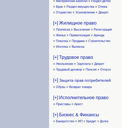
○
Материнский капитал
○
Раздел детей
○
Брак
○
Раздел имущества
○
Опека
○
Отцовство
○
Усыновление
○
Декрет
[+] Жилищное право
○
Прописка
○
Выселение
○
Регистрация
○
Жилье
○
Приватизация
○
Аренда
○
Покупка
○
Продажа
○
Строительство
○
Ипотека
○
Выписка
[+] Трудовое право
○
Увольнение
○
Зарплата
○
Декрет
○
Трудовой договор
○
Пенсия
○
Отпуск
[+]
Защита прав потребителей
○
Обувь
○
Возврат товара
[+] Исполнительное право
○
Приставы
○
Арест
[+] Бизнес & Финансы
○
Банкротство
○
ИП
○
Кредит
○
Долги