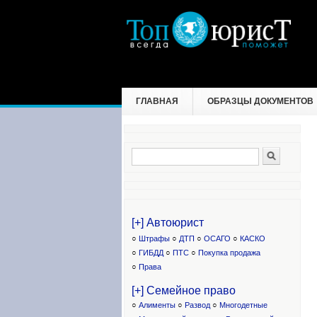
ГЛАВНАЯ
ОБРАЗЦЫ ДОКУМЕНТОВ
Поиск
Форма поиска
[+] Автоюрист
○
Штрафы
○
ДТП
○
ОСАГО
○
КАСКО
○
ГИБДД
○
ПТС
○
Покупка продажа
○
Права
[+] Семейное право
○
Алименты
○
Развод
○
Многодетные