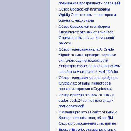
повышения прозрачности операций
Обзор брокерской платформы
Wgtdfg Com: отзывы инвесторов и
оценка функционала
Обзор брокерской платформы
Streamforex: отзывы от клиентов
Стримфорекс, описание условий
работы
Обзор телеграм-канала Ai Crypto
Signal: отзывы, проверка торговых
сигналов, оценка надежности
Sergioxprofessorx bot и анализ схемы
заработка Etoromario и FoxLTDAdm
Обзор телеграмм канала трейдера
CryptoMax: отзывы инвесторов,
проверка торговли с Cryptosmaz
Обзор брокера bcsfx24: отзывы о
trades bcsfx24 com от настоящих
пользователей
DM sedra pro что за сайт: отзывы о
брокере dmsedra com, обзор ДМ
Седра pro, мошенничество или нет
Брокер Esperio: отзывы реальных