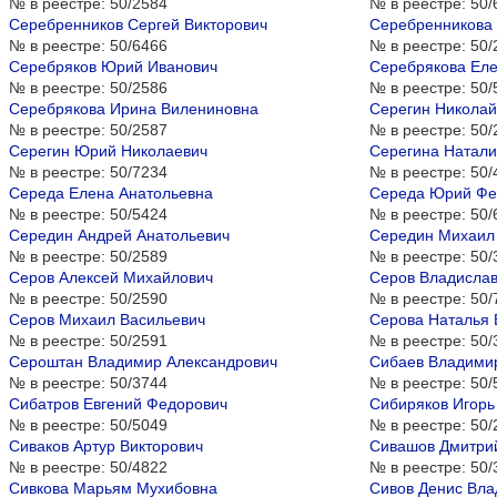
№ в реестре:
50/2584
№ в реестре:
50/
Серебренников Сергей Викторович
Серебренникова
№ в реестре:
50/6466
№ в реестре:
50/
Серебряков Юрий Иванович
Серебрякова Еле
№ в реестре:
50/2586
№ в реестре:
50/
Серебрякова Ирина Вилениновна
Серегин Николай
№ в реестре:
50/2587
№ в реестре:
50/
Серегин Юрий Николаевич
Серегина Натал
№ в реестре:
50/7234
№ в реестре:
50/
Середа Елена Анатольевна
Середа Юрий Фе
№ в реестре:
50/5424
№ в реестре:
50/
Середин Андрей Анатольевич
Середин Михаил
№ в реестре:
50/2589
№ в реестре:
50/
Серов Алексей Михайлович
Серов Владислав
№ в реестре:
50/2590
№ в реестре:
50/
Серов Михаил Васильевич
Серова Наталья 
№ в реестре:
50/2591
№ в реестре:
50/
Сероштан Владимир Александрович
Сибаев Владими
№ в реестре:
50/3744
№ в реестре:
50/
Сибатров Евгений Федорович
Сибиряков Игорь
№ в реестре:
50/5049
№ в реестре:
50/
Сиваков Артур Викторович
Сивашов Дмитри
№ в реестре:
50/4822
№ в реестре:
50/
Сивкова Марьям Мухибовна
Сивов Денис Вл