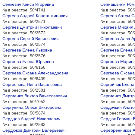
Сенкевич Кейси Игоревна
Сепиашвили Ром
№ в реестре:
50/4741
№ в реестре:
50/
Сергеев Андрей Константинович
Сергеев Артем С
№ в реестре:
50/2571
№ в реестре:
50/
Сергеев Дмитрий Николаевич
Сергеев Михаил 
№ в реестре:
50/2572
№ в реестре:
50/
Сергеев Сергей Васильевич
Сергеева Алла А
№ в реестре:
50/2574
№ в реестре:
50/
Сергеева Елена Львовна
Сергеева Елена 
№ в реестре:
50/2576
№ в реестре:
50/
Сергеева Елена Юрьевна
Сергеева Марин
№ в реестре:
50/6158
№ в реестре:
50/
Сергеева Оксана Александровна
Сергеева Оксана
№ в реестре:
50/6409
№ в реестре:
50/
Сергеечева Нина Васильевна
Сергейчик Елена
№ в реестре:
50/2581
№ в реестре:
50/
Сергиенко Виктор Вячеславович
Сергиенко Дмитр
№ в реестре:
50/7052
№ в реестре:
50/
Сергунина Олеся Викторовна
Сердечкин Анато
№ в реестре:
50/5674
№ в реестре:
50/
Сердцев Андрей Николаевич
Сердюк Герман 
№ в реестре:
50/2583
№ в реестре:
50/
Сердюков Дмитрий Валерьевич
Серебренников А