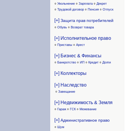
○
Увольнение
○
Зарплата
○
Декрет
○
Трудовой договор
○
Пенсия
○
Отпуск
[+]
Защита прав потребителей
○
Обувь
○
Возврат товара
[+] Исполнительное право
○
Приставы
○
Арест
[+] Бизнес & Финансы
○
Банкротство
○
ИП
○
Кредит
○
Долги
[+] Коллекторы
[+] Наследство
○
Завещание
[+] Недвижимость & Земля
○
Гараж
○
ГСК
○
Межевание
[+]
Административное право
○
Шум