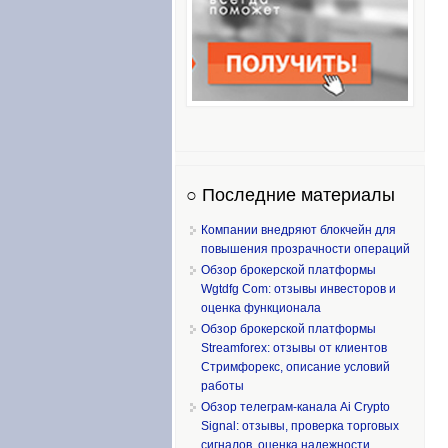
○ Последние материалы
Компании внедряют блокчейн для
повышения прозрачности операций
Обзор брокерской платформы
Wgtdfg Com: отзывы инвесторов и
оценка функционала
Обзор брокерской платформы
Streamforex: отзывы от клиентов
Стримфорекс, описание условий
работы
Обзор телеграм-канала Ai Crypto
Signal: отзывы, проверка торговых
сигналов, оценка надежности