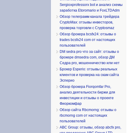
Sergioxprofessorx bot и анализ схемы
заработка Etoromario и FoxLTDAdm
Обзор телеграмм канала трейдера
CryptoMax: отзывы инвесторов,
проверка торговли с Cryptosmaz
Обзор брокера bcsfx24: отзывы о
trades bcsfx24 com от настоящих
пользователей
DM sedra pro что за сайт: отзывы о
брокере dmsedra com, обзор ДМ
Седра pro, мошенничество или нет
Брокер Esperio: отзывы реальных
клиентов и проверка на скам сайта
Эсперио
Обзор брокера Fiorqomfar Pro,
анализ деятельности биржи для
инвестиции и отзывы о проекте
Фиоркомфар
Обзор сайта Rbcmorng: отзывы о
rbcmorng com от настоящих
пользователей
ABC Group: отзывы, обзор abcfx pro,
что предлагает ABC Group LTD,