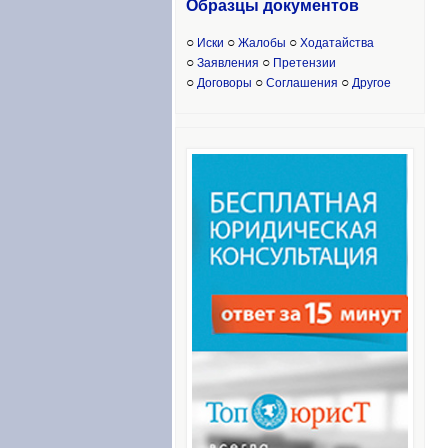
Образцы доку
ментов
○
○
○
Иски
Жалобы
Ходатайства
○
○
Заявления
Претензии
○
○
○
Договоры
Соглашения
Другое