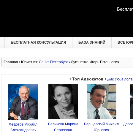
Беспла
БЕСПЛАТНАЯ КОНСУЛЬТАЦИЯ
БАЗА ЗНАНИЙ
ВСЕ ЮР
Главная
› Юрист из:
Санкт-Петербург
› Луконенко Игорь Евгеньевич
• Топ Адвокатов •
[как сюда попа
Беликова Марина
Барщевский Михаил
Добро
Федотов Михаил
Александрович
Сергеевна
Юрьевич