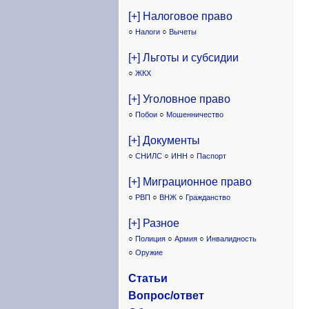
[+] Налоговое право
○
Налоги
○
Вычеты
[+] Льготы и субсидии
○
ЖКХ
[+] Уголовное право
○
Побои
○
Мошенничество
[+] Документы
○
СНИЛС
○
ИНН
○
Паспорт
[+] Миграционное право
○
РВП
○
ВНЖ
○
Гражданство
[+] Разное
○
Полиция
○
Армия
○
Инвалидность
○
Оружие
Статьи
Вопрос/ответ