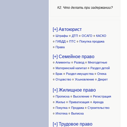
#2. Что делать при задержании?
[+] Автоюрист
○
Штрафы
○
ДТП
○
ОСАГО
○
КАСКО
○
ГИБДД
○
ПТС
○
Покупка продажа
○
Права
[+] Семейное право
○
Алименты
○
Развод
○
Многодетные
○
Материнский капитал
○
Раздел детей
○
Брак
○
Раздел имущества
○
Опека
○
Отцовство
○
Усыновление
○
Декрет
[+] Жилищное право
○
Прописка
○
Выселение
○
Регистрация
○
Жилье
○
Приватизация
○
Аренда
○
Покупка
○
Продажа
○
Строительство
○
Ипотека
○
Выписка
[+] Трудовое право