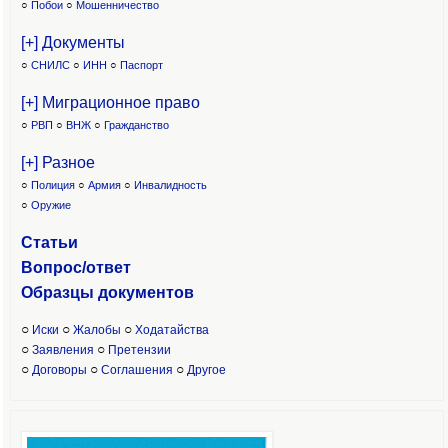
○
Побои
○
Мошенничество
[+] Документы
○
СНИЛС
○
ИНН
○
Паспорт
[+] Миграционное право
○
РВП
○
ВНЖ
○
Гражданство
[+] Разное
○
Полиция
○
Армия
○
Инвалидность
○
Оружие
Статьи
Вопрос/ответ
Образцы доку
ментов
○
○
○
Иски
Жалобы
Ходатайства
○
○
Заявления
Претензии
○
○
○
Договоры
Соглашения
Другое