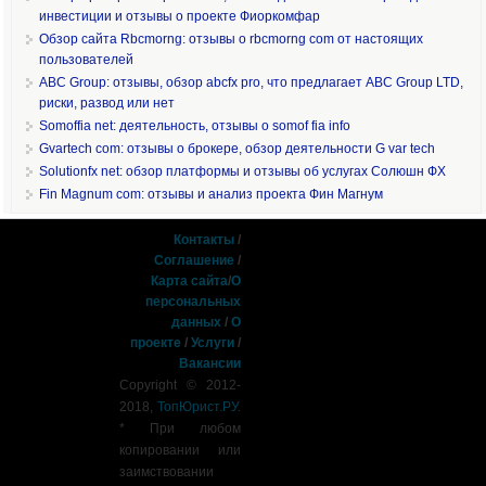
инвестиции и отзывы о проекте Фиоркомфар
Обзор сайта Rbcmorng: отзывы о rbcmorng com от настоящих
пользователей
ABC Group: отзывы, обзор abcfx pro, что предлагает ABC Group LTD,
риски, развод или нет
Somoffia net: деятельность, отзывы о somof fia info
Gvartech com: отзывы о брокере, обзор деятельности G var tech
Solutionfx net: обзор платформы и отзывы об услугах Солюшн ФХ
Fin Magnum com: отзывы и анализ проекта Фин Магнум
Контакты
/
Соглашение
/
Карта сайта
/
О
персональных
данных
/
О
проекте
/
Услуги
/
Вакансии
Copyright © 2012-
2018,
ТопЮрист.РУ
.
* При любом
копировании или
заимствовании