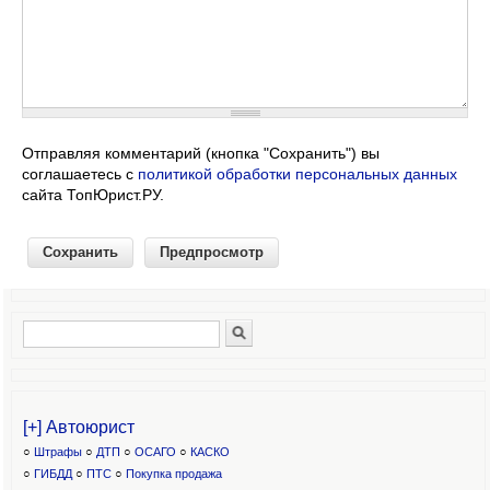
Отправляя комментарий (кнопка "Сохранить") вы
соглашаетесь с
политикой обработки персональных данных
сайта ТопЮрист.РУ.
Поиск
Форма поиска
[+] Автоюрист
○
Штрафы
○
ДТП
○
ОСАГО
○
КАСКО
○
ГИБДД
○
ПТС
○
Покупка продажа