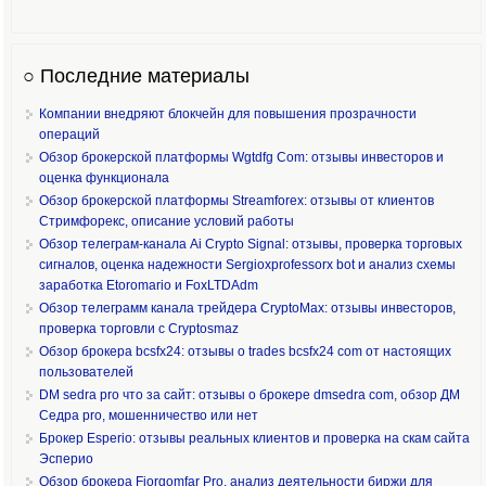
○ Последние материалы
Компании внедряют блокчейн для повышения прозрачности
операций
Обзор брокерской платформы Wgtdfg Com: отзывы инвесторов и
оценка функционала
Обзор брокерской платформы Streamforex: отзывы от клиентов
Стримфорекс, описание условий работы
Обзор телеграм-канала Ai Crypto Signal: отзывы, проверка торговых
сигналов, оценка надежности Sergioxprofessorx bot и анализ схемы
заработка Etoromario и FoxLTDAdm
Обзор телеграмм канала трейдера CryptoMax: отзывы инвесторов,
проверка торговли с Cryptosmaz
Обзор брокера bcsfx24: отзывы о trades bcsfx24 com от настоящих
пользователей
DM sedra pro что за сайт: отзывы о брокере dmsedra com, обзор ДМ
Седра pro, мошенничество или нет
Брокер Esperio: отзывы реальных клиентов и проверка на скам сайта
Эсперио
Обзор брокера Fiorqomfar Pro, анализ деятельности биржи для