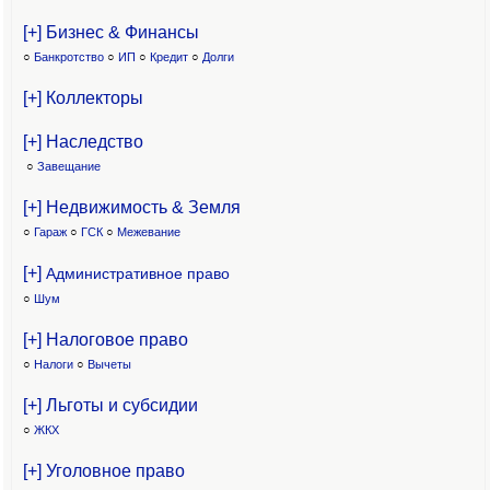
[+] Бизнес & Финансы
○
Банкротство
○
ИП
○
Кредит
○
Долги
[+] Коллекторы
[+] Наследство
○
Завещание
[+] Недвижимость & Земля
○
Гараж
○
ГСК
○
Межевание
[+]
Административное право
○
Шум
[+] Налоговое право
○
Налоги
○
Вычеты
[+] Льготы и субсидии
○
ЖКХ
[+] Уголовное право