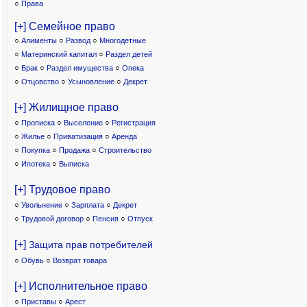
○
Права
[+] Семейное право
○
Алименты
○
Развод
○
Многодетные
○
Материнский капитал
○
Раздел детей
○
Брак
○
Раздел имущества
○
Опека
○
Отцовство
○
Усыновление
○
Декрет
[+] Жилищное право
○
Прописка
○
Выселение
○
Регистрация
○
Жилье
○
Приватизация
○
Аренда
○
Покупка
○
Продажа
○
Строительство
○
Ипотека
○
Выписка
[+] Трудовое право
○
Увольнение
○
Зарплата
○
Декрет
○
Трудовой договор
○
Пенсия
○
Отпуск
[+]
Защита прав потребителей
○
Обувь
○
Возврат товара
[+] Исполнительное право
○
Приставы
○
Арест