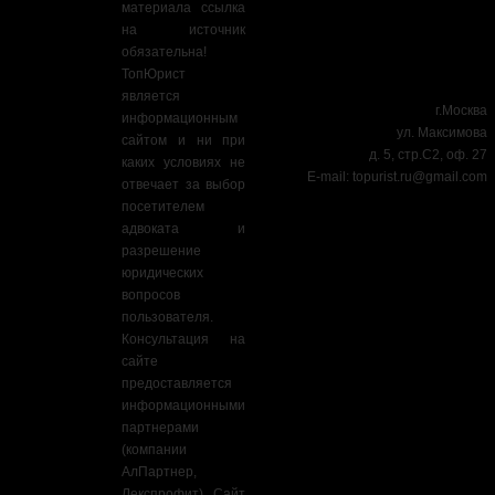
материала ссылка
на источник
обязательна!
ТопЮрист
является
г.Москва
информационным
ул. Максимова
сайтом и ни при
д. 5, стр.С2, оф. 27
каких условиях не
E-mail:
topurist.ru@gmail.com
отвечает за выбор
посетителем
адвоката и
разрешение
юридических
вопросов
пользователя.
Консультация на
сайте
предоставляется
информационными
партнерами
(компании
АлПартнер,
Лекспрофит). Сайт